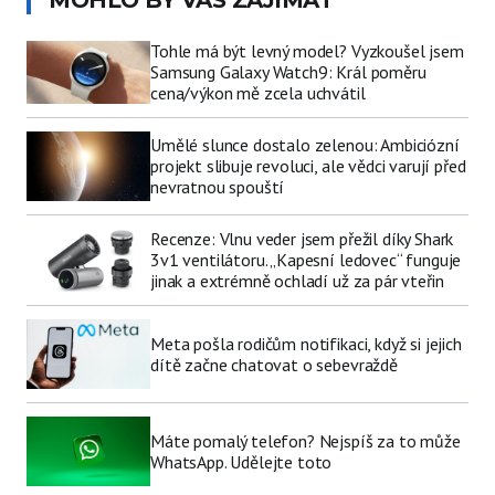
Tohle má být levný model? Vyzkoušel jsem
Samsung Galaxy Watch9: Král poměru
cena/výkon mě zcela uchvátil
Umělé slunce dostalo zelenou: Ambiciózní
projekt slibuje revoluci, ale vědci varují před
nevratnou spouští
Recenze: Vlnu veder jsem přežil díky Shark
3v1 ventilátoru. „Kapesní ledovec“ funguje
jinak a extrémně ochladí už za pár vteřin
Meta pošla rodičům notifikaci, když si jejich
dítě začne chatovat o sebevraždě
Máte pomalý telefon? Nejspíš za to může
WhatsApp. Udělejte toto