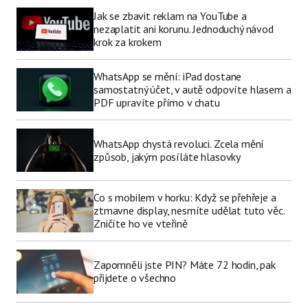
Jak se zbavit reklam na YouTube a
nezaplatit ani korunu. Jednoduchý návod
krok za krokem
WhatsApp se mění: iPad dostane
samostatný účet, v autě odpovíte hlasem a
PDF upravíte přímo v chatu
WhatsApp chystá revoluci. Zcela mění
způsob, jakým posíláte hlasovky
Co s mobilem v horku: Když se přehřeje a
ztmavne display, nesmíte udělat tuto věc.
Zničíte ho ve vteřině
Zapomněli jste PIN? Máte 72 hodin, pak
přijdete o všechno