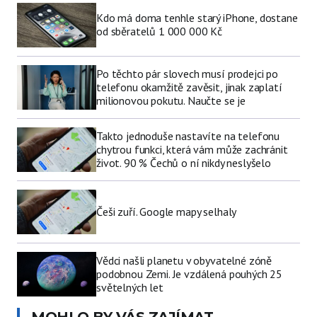
Kdo má doma tenhle starý iPhone, dostane
od sběratelů 1 000 000 Kč
Po těchto pár slovech musí prodejci po
telefonu okamžitě zavěsit, jinak zaplatí
milionovou pokutu. Naučte se je
Takto jednoduše nastavíte na telefonu
chytrou funkci, která vám může zachránit
život. 90 % Čechů o ní nikdy neslyšelo
Češi zuří. Google mapy selhaly
Vědci našli planetu v obyvatelné zóně
podobnou Zemi. Je vzdálená pouhých 25
světelných let
MOHLO BY VÁS ZAJÍMAT