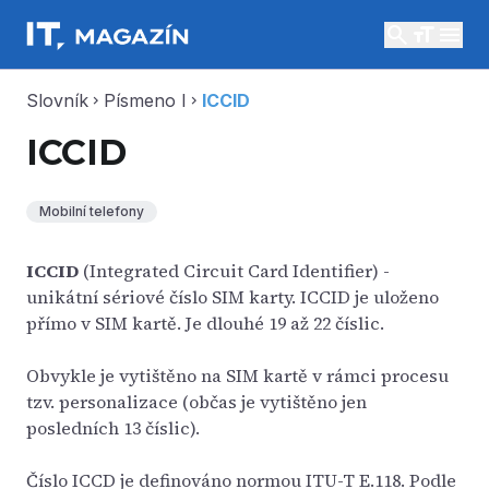
search
menu
Slovník
Písmeno I
ICCID
chevron_right
chevron_right
ICCID
Mobilní telefony
ICCID
(Integrated Circuit Card Identifier) -
unikátní sériové číslo SIM karty. ICCID je uloženo
přímo v SIM kartě. Je dlouhé 19 až 22 číslic.
Obvykle je vytištěno na SIM kartě v rámci procesu
tzv. personalizace (občas je vytištěno jen
posledních 13 číslic).
Číslo ICCD je definováno normou ITU-T E.118. Podle