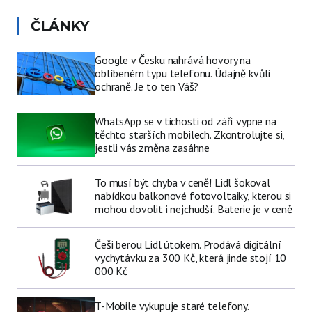
ČLÁNKY
Google v Česku nahrává hovory na
oblíbeném typu telefonu. Údajně kvůli
ochraně. Je to ten Váš?
WhatsApp se v tichosti od září vypne na
těchto starších mobilech. Zkontrolujte si,
jestli vás změna zasáhne
To musí být chyba v ceně! Lidl šokoval
nabídkou balkonové fotovoltaiky, kterou si
mohou dovolit i nejchudší. Baterie je v ceně
Češi berou Lidl útokem. Prodává digitální
vychytávku za 300 Kč, která jinde stojí 10
000 Kč
T-Mobile vykupuje staré telefony.