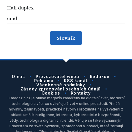
Half duplex
cmd
Slovník
O nás
Provozovatel webu
Redakce
Reklama
RSS kanál
Všeobecné podmínky
Zásady zpracování osobních údajů
Cookies
Kontakty
ITmagazin.cz je online magazín zaměřený na digitální svět, moderní
technologie a vše, co ovlivňuje život v online prostředí. Přináší
novinky, zajímavosti, praktické návody i srozumitelná vysvětlení z
oblasti umělé inteligence, internetu, kybernetické bezpečnosti,
vědy, technologií a digitálních trendů. Věnuje se také významným
událostem ze světa byznysu, společnosti a inovací, které formují
budoucnost. Cílem webu je přinášet čtenářům přehledné,