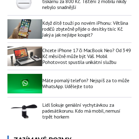
tiskárnu za 800 Kč. Tištění z mobilu nikdy
nebylo snadnější
Když dítě touží po novém iPhonu: Většina
rodičů zbytečně přijde o desítky tisíc Kč.
Jaký a jak nejlépe koupit?
Chcete iPhone 17 či MacBook Neo? Od 349
Kč měsíčně může být Váš. Mobil
Pohotovost spustila unikátní službu
Máte pomalý telefon? Nejspíš za to může
WhatsApp. Udělejte toto
Lidl šokuje geniální vychytávkou za
padesátikorunu. Kdo má mobil, nemusí
trpět horkem