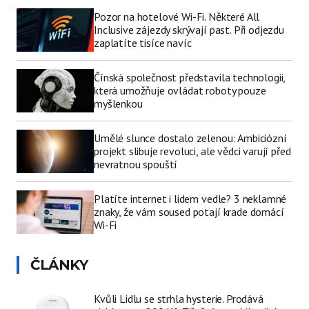
Pozor na hotelové Wi-Fi. Některé All
Inclusive zájezdy skrývají past. Při odjezdu
zaplatíte tisíce navíc
Čínská společnost představila technologii,
která umožňuje ovládat roboty pouze
myšlenkou
Umělé slunce dostalo zelenou: Ambiciózní
projekt slibuje revoluci, ale vědci varují před
nevratnou spouští
Platíte internet i lidem vedle? 3 neklamné
znaky, že vám soused potají krade domácí
Wi-Fi
ČLÁNKY
Kvůli Lidlu se strhla hysterie. Prodává