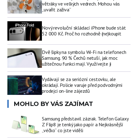
větráky ve velkých vedrech. Mohou vás
„uvařit zaživa“
Nový revoluční skládací iPhone bude stát
52 000 Kč. Proč ho rozhodně (ne)koupit
Dvě šipky na symbolu Wi-Fi na telefonech
Samsung. 90 % Čechů netuší, jak moc
užitečnou funkci mají. Využívejte ji
Vydávají se za seriózní cestovku, ale
okrádají. Policie varuje před podvodnými
prodejci on-line zájezdů
MOHLO BY VÁS ZAJÍMAT
Samsung představil zázrak. Telefon Galaxy
Z Flip8 je tenký jako papír a Nejkrásnější
„véčko“ co jste viděli