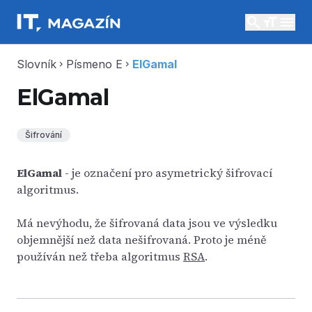
search
menu
Slovník
Písmeno E
ElGamal
chevron_right
chevron_right
ElGamal
Šifrování
ElGamal
- je označení pro asymetrický šifrovací
algoritmus.
Má nevýhodu, že šifrovaná data jsou ve výsledku
objemnější než data nešifrovaná. Proto je méně
používán než třeba algoritmus
RSA
.