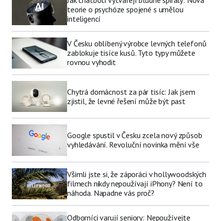
Jak chatboti vytvářejí bludné spirály: Nová
teorie o psychóze spojené s umělou
inteligencí
V Česku oblíbený výrobce levných telefonů
zablokuje tisíce kusů. Tyto typy můžete
rovnou vyhodit
Chytrá domácnost za pár tisíc: Jak jsem
zjistil, že levné řešení může být past
Google spustil v Česku zcela nový způsob
vyhledávání. Revoluční novinka mění vše
Všimli jste si, že záporáci v hollywoodských
filmech nikdy nepoužívají iPhony? Není to
náhoda. Napadne vás proč?
Odborníci varují seniory: Nepoužívejte