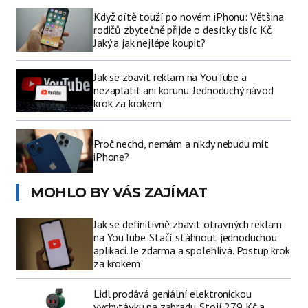
Když dítě touží po novém iPhonu: Většina
rodičů zbytečně přijde o desítky tisíc Kč.
Jaký a jak nejlépe koupit?
Jak se zbavit reklam na YouTube a
nezaplatit ani korunu. Jednoduchý návod
krok za krokem
Proč nechci, nemám a nikdy nebudu mít
iPhone?
MOHLO BY VÁS ZAJÍMAT
Jak se definitivně zbavit otravných reklam
na YouTube. Stačí stáhnout jednoduchou
aplikaci. Je zdarma a spolehlivá. Postup krok
za krokem
Lidl prodává geniální elektronickou
vychytávku na zahradu. Stojí 279 Kč a