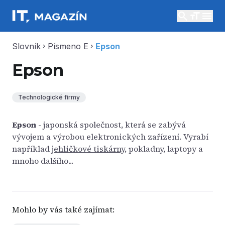
search
menu
Slovník
Písmeno E
Epson
chevron_right
chevron_right
Epson
Technologické firmy
Epson
- japonská společnost, která se zabývá
vývojem a výrobou elektronických zařízení. Vyrabí
například
jehličkové tiskárny
, pokladny, laptopy a
mnoho dalšího...
Mohlo by vás také zajímat: