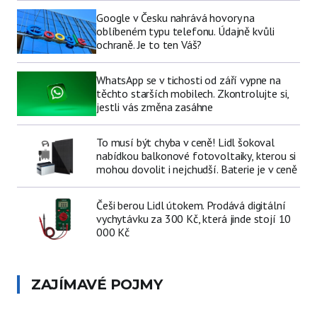
Google v Česku nahrává hovory na
oblíbeném typu telefonu. Údajně kvůli
ochraně. Je to ten Váš?
WhatsApp se v tichosti od září vypne na
těchto starších mobilech. Zkontrolujte si,
jestli vás změna zasáhne
To musí být chyba v ceně! Lidl šokoval
nabídkou balkonové fotovoltaiky, kterou si
mohou dovolit i nejchudší. Baterie je v ceně
Češi berou Lidl útokem. Prodává digitální
vychytávku za 300 Kč, která jinde stojí 10
000 Kč
ZAJÍMAVÉ POJMY