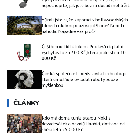
nepochopíte, jak jste bez ní dosud mohli žít
Všimli jste si, že záporáci v hollywoodských
filmech nikdy nepoužívají iPhony? Není to
náhoda. Napadne vás proč?
Češi berou Lidl útokem. Prodává digitální
vychytávku za 300 Kč, která jinde stojí 10
000 Kč
Čínská společnost představila technologii,
která umožňuje ovládat roboty pouze
myšlenkou
ČLÁNKY
Kdo má doma tuhle starou Nokii z
devadesátek a nezničil krabici, dostane od
sběratelů 25 000 Kč