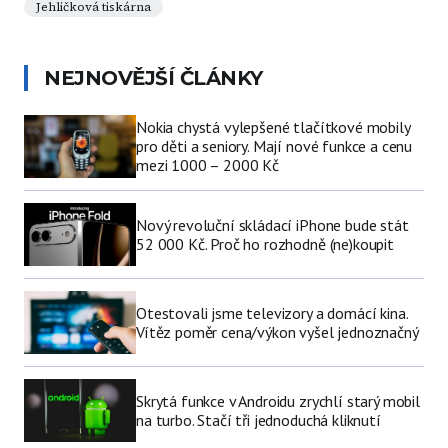
Jehličková tiskárna
NEJNOVĚJŠÍ ČLÁNKY
Nokia chystá vylepšené tlačítkové mobily
pro děti a seniory. Mají nové funkce a cenu
mezi 1000 – 2000 Kč
Nový revoluční skládací iPhone bude stát
52 000 Kč. Proč ho rozhodně (ne)koupit
Otestovali jsme televizory a domácí kina.
Vítěz poměr cena/výkon vyšel jednoznačný
Skrytá funkce v Androidu zrychlí starý mobil
na turbo. Stačí tři jednoduchá kliknutí