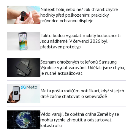
Nalepit fólii, nebo ne? Jak chránit chytré
hodinky před poškozením: praktický
průvodce ochranou displeje
Takto budou vypadat mobily budoucnosti.
Jsou nádherné. V červenci 2026 byl
představen prototyp
Seznam ohrožených telefonů Samsung.
Výrobce vydal varování: Udělali jsme chybu,
je nutné aktualizovat
Meta pošla rodičům notifikaci, když si jejich
dítě začne chatovat o sebevraždě
Vědci varují, že oběžná dráha Země by se
mohla rychle zhroutit a odstartovat
katastrofu