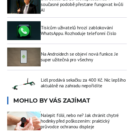
současné podobě přestane fungovat kvůli
AI
Tisícům uživatelů hrozí zablokování
WhatsAppu. Rozhoduje telefonní číslo
Na Androidech se objeví nová funkce. Je
super užitečná pro všechny
Lidl prodává sekačku za 400 Kč. Nic lepšího
aktuálně na zahradu nepořídíte
MOHLO BY VÁS ZAJÍMAT
Nalepit fólii, nebo ne? Jak chránit chytré
hodinky před poškozením: praktický
průvodce ochranou displeje