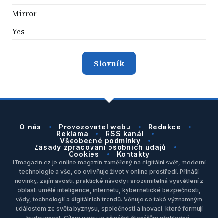
Mirror
Yes
Slovník
O nás
Provozovatel webu
Redakce
Reklama
RSS kanál
Všeobecné podmínky
Zásady zpracování osobních údajů
Cookies
Kontakty
ITmagazin.cz je online magazín zaměřený na digitální svět, moderní
technologie a vše, co ovlivňuje život v online prostředí. Přináší
novinky, zajímavosti, praktické návody i srozumitelná vysvětlení z
oblasti umělé inteligence, internetu, kybernetické bezpečnosti,
vědy, technologií a digitálních trendů. Věnuje se také významným
událostem ze světa byznysu, společnosti a inovací, které formují
budoucnost. Cílem webu je přinášet čtenářům přehledné,