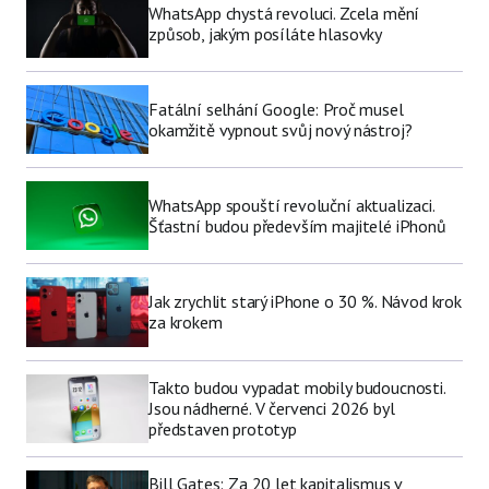
WhatsApp chystá revoluci. Zcela mění
způsob, jakým posíláte hlasovky
Fatální selhání Google: Proč musel
okamžitě vypnout svůj nový nástroj?
WhatsApp spouští revoluční aktualizaci.
Šťastní budou především majitelé iPhonů
Jak zrychlit starý iPhone o 30 %. Návod krok
za krokem
Takto budou vypadat mobily budoucnosti.
Jsou nádherné. V červenci 2026 byl
představen prototyp
Bill Gates: Za 20 let kapitalismus v