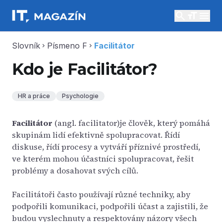
search
menu
Slovník
Písmeno F
Facilitátor
chevron_right
chevron_right
Kdo je Facilitátor?
HR a práce
Psychologie
Facilitátor
(angl. facilitator)je člověk, který pomáhá
skupinám lidí efektivně spolupracovat. Řídí
diskuse, řídí procesy a vytváří příznivé prostředí,
ve kterém mohou účastníci spolupracovat, řešit
problémy a dosahovat svých cílů.
Facilitátoři často používají různé techniky, aby
podpořili komunikaci, podpořili účast a zajistili, že
budou vyslechnuty a respektovány názory všech