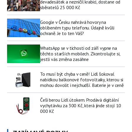
devadesátek a nezničil krabici, dostane od
sběratelů 25 000 Kč
Google v Česku nahrává hovory na
oblíbeném typu telefonu. Údajně kvůli
ochraně. Je to ten Váš?
WhatsApp se v tichosti od září vypne na
těchto starších mobilech. Zkontrolujte si,
jestli vás změna zasáhne
To musí být chyba v ceně! Lidl šokoval
nabídkou balkonové fotovoltaiky, kterou si
mohou dovolit i nejchudší. Baterie je v ceně
Češi berou Lidl útokem. Prodává digitální
vychytávku za 300 Kč, která jinde stojí 10
000 Kč