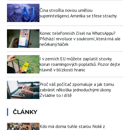
Čína stvořila novou umělou
superinteligenci. Amerika se třese strachy
Konec telefonních čísel na WhatsAppu?
Přichází revoluce v soukromí, která má ale
nečekaný háček
I v zemích EU můžete zaplatit stovky
korun roamingových poplatků. Pozor dejte
hlavně v blízkosti hranic
Proč váš počítač zpomaluje a jak tomu
zabránit několika jednoduchými úkony.
Zvládne to i dítě
ČLÁNKY
Kdo má doma tuhle starou Nokii z