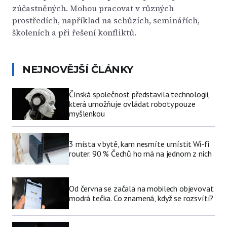
zúčastněných. Mohou pracovat v různých
prostředích, například na schůzích, seminářích,
školeních a při řešení konfliktů.
NEJNOVĚJŠÍ ČLÁNKY
Čínská společnost představila technologii,
která umožňuje ovládat roboty pouze
myšlenkou
3 místa v bytě, kam nesmíte umístit Wi-fi
router. 90 % Čechů ho má na jednom z nich
Od června se začala na mobilech objevovat
modrá tečka. Co znamená, když se rozsvítí?