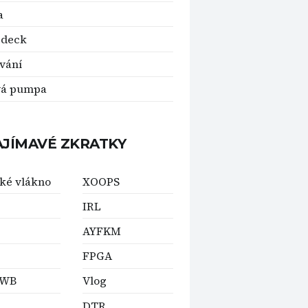
a
 deck
vání
vá pumpa
AJÍMAVÉ ZKRATKY
ké vlákno
XOOPS
IRL
AYFKM
FPGA
-WB
Vlog
DTR