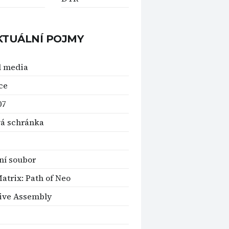
KTUÁLNÍ POJMY
l media
ce
07
á schránka
ní soubor
atrix: Path of Neo
ive Assembly