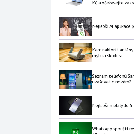
Kč a očekávejte zázr
Nejlepší AI aplikace p
Kam naklonit antény W
mýtu a škodí si
Seznam telefonů Sams
uvažovat o novém?
Nejlepší mobily do 5
WhatsApp spouští rev