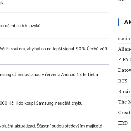
ak
A
ro učení cizích jazyků
socia
Alian
i-Fi routeru, aby byl co nejlepší signál. 90 % Čechů věří
FIFA 
Datov
ung už nedostanou v červenci Android 17. Je třeba
RTS
Binár
The M
 000 Kč: Kdo koupí Samsung, neudělá chybu
Creat
ERD
oluční aktualizaci. Šťastní budou především majitelé