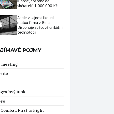
iPhone, dostane od
sběratelů 1 000 000 Kč
Apple v tajnosti koupil
malou firmu z Brna.
Disponuje světově unikátní
technologií
AJÍMAVÉ POJMY
 meeting
site
grafový útok
ese
 Combat: First to Fight