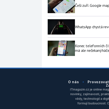
Češi zuří. Google map
WhatsApp chystá revo
Konec telefonních čí
má ale nečekaný háč
O nás
Provozovat
Z
ITmagazin.cz je online maga
novinky, zajímavosti, prakt
vědy, technologií a dig
formují budoucnost. 