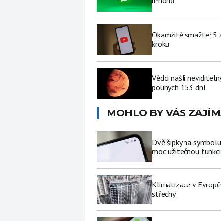
iPhonů
Okamžitě smažte: 5 a
kroku
Vědci našli neviditel
pouhých 153 dní
MOHLO BY VÁS ZAJÍM
Dvě šipky na symbolu
moc užitečnou funkci 
Klimatizace v Evropě
střechy