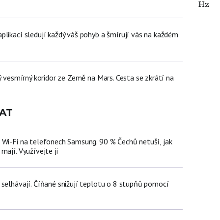
Hz
plikací sledují každý váš pohyb a šmírují vás na každém
ný vesmírný koridor ze Země na Mars. Cesta se zkrátí na
AT
 Wi-Fi na telefonech Samsung. 90 % Čechů netuší, jak
mají. Využívejte ji
 selhávají. Číňané snižují teplotu o 8 stupňů pomocí