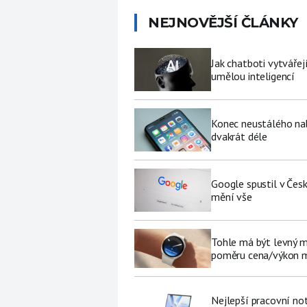
NEJNOVĚJŠÍ ČLÁNKY
Jak chatboti vytvářej
umělou inteligencí
Konec neustálého nabí
dvakrát déle
Google spustil v Čes
mění vše
Tohle má být levný 
poměru cena/výkon m
Nejlepší pracovní no