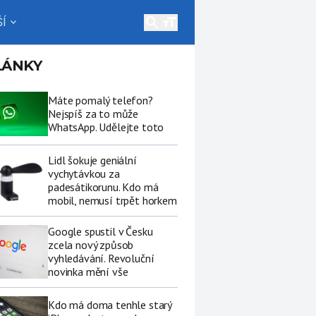
search
Í
expand_more
LÁNKY
Máte pomalý telefon?
Nejspíš za to může
WhatsApp. Udělejte toto
Lidl šokuje geniální
vychytávkou za
padesátikorunu. Kdo má
mobil, nemusí trpět horkem
Google spustil v Česku
zcela nový způsob
vyhledávání. Revoluční
novinka mění vše
Kdo má doma tenhle starý