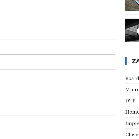
Z
Board
Micro
DTP
Homo
Impr
Close