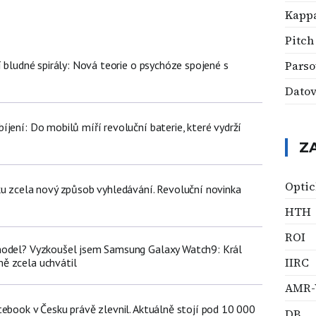
Kapp
Pitch
í bludné spirály: Nová teorie o psychóze spojené s
Parso
Dato
jení: Do mobilů míří revoluční baterie, které vydrží
Z
Optic
ku zcela nový způsob vyhledávání. Revoluční novinka
HTH
ROI
model? Vyzkoušel jsem Samsung Galaxy Watch9: Král
IIRC
ě zcela uchvátil
AMR
tebook v Česku právě zlevnil. Aktuálně stojí pod 10 000
DB