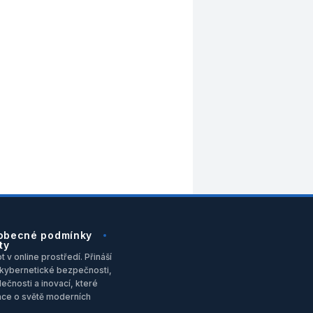
obecné podmínky
ty
 v online prostředí. Přináší
u, kybernetické bezpečnosti,
ečnosti a inovací, které
ace o světě moderních