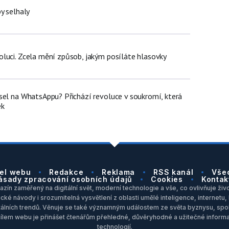
y selhaly
luci. Zcela mění způsob, jakým posíláte hlasovky
sel na WhatsAppu? Přichází revoluce v soukromí, která
ek
el webu
Redakce
Reklama
RSS kanál
Vše
ásady zpracování osobních údajů
Cookies
Kontak
zín zaměřený na digitální svět, moderní technologie a vše, co ovlivňuje život
ické návody i srozumitelná vysvětlení z oblasti umělé inteligence, internet
itálních trendů. Věnuje se také významným událostem ze světa byznysu, spol
Cílem webu je přinášet čtenářům přehledné, důvěryhodné a užitečné inform
technologií.