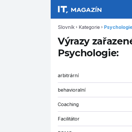
Slovník
Kategorie
Psychologi
chevron_right
chevron_right
Výrazy zařazené
Psychologie:
arbitrární
behavioralní
Coaching
Facilitátor