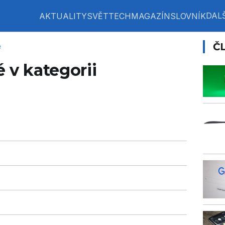
DALŠ
AKTUALITY
SVĚT
TECH
MAGAZÍN
SLOVNÍK
Č
e
 v kategorii