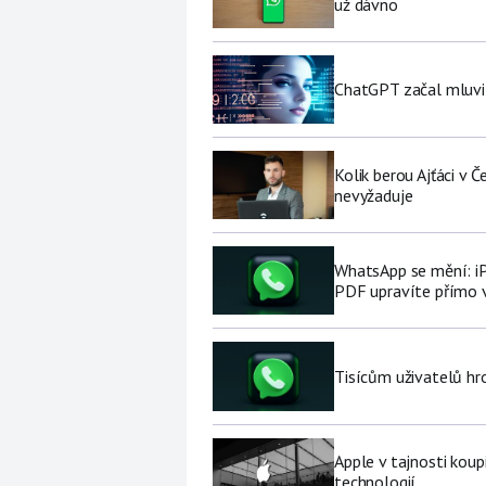
už dávno
ChatGPT začal mluvit 
Kolik berou Ajťáci v 
nevyžaduje
WhatsApp se mění: i
PDF upravíte přímo 
Tisícům uživatelů hr
Apple v tajnosti koup
technologií