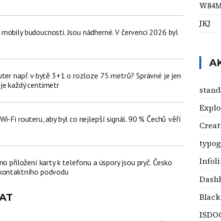
W84
JKJ
mobily budoucnosti. Jsou nádherné. V červenci 2026 byl
A
uter např. v bytě 3+1 o rozloze 75 metrů? Správné je jen
je každý centimetr
stand
Explo
i-Fi routeru, aby byl co nejlepší signál. 90 % Čechů věří
Creat
typog
Infol
no přiložení karty k telefonu a úspory jsou pryč. Česko
zkontaktního podvodu
Dash
Black
AT
ISDO