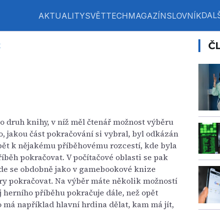
DALŠ
AKTUALITY
SVĚT
TECH
MAGAZÍN
SLOVNÍK
Č
k
o druh knihy, v níž měl čtenář možnost výběru
, jakou část pokračování si vybral, byl odkázán
opět k nějakému příběhovému rozcestí, kde byla
říběh pokračovat. V počítačové oblasti se pak
kde se obdobně jako v gamebookové knize
ry pokračovat. Na výběr máte několik možností
ěj herního příběhu pokračuje dále, než opět
 má například hlavní hrdina dělat, kam má jít,