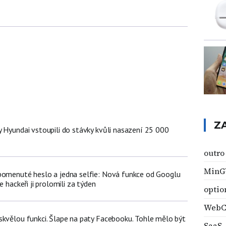
Z
y Hyundai vstoupili do stávky kvůli nasazení 25 000
ů
outro
Min
pomenuté heslo a jedna selfie: Nová funkce od Googlu
e hackeři ji prolomili za týden
optio
WebC
skvělou funkci. Šlape na paty Facebooku. Tohle mělo být
SaaS