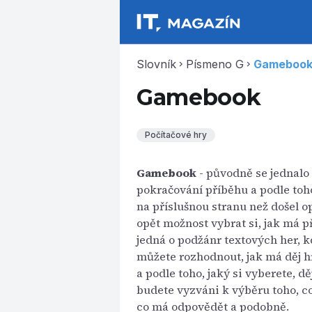
Slovník
Písmeno G
Gameboo
chevron_right
chevron_right
Gamebook
Počítačové hry
Gamebook
- původně se jednalo 
pokračování příběhu a podle toho
na příslušnou stranu než došel 
opět možnost vybrat si, jak má p
jedná o podžánr textových her, 
můžete rozhodnout, jak má děj h
a podle toho, jaký si vyberete, d
budete vyzváni k výběru toho, co
co má odpovědět a podobně.