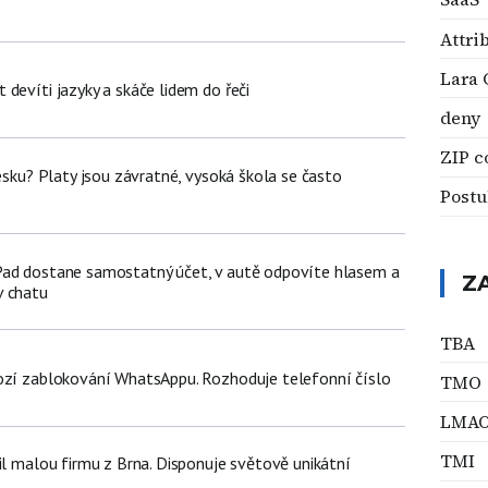
Attri
Lara 
devíti jazyky a skáče lidem do řeči
deny
ZIP c
Česku? Platy jsou závratné, vysoká škola se často
Postu
Pad dostane samostatný účet, v autě odpovíte hlasem a
Z
v chatu
TBA
ozí zablokování WhatsAppu. Rozhoduje telefonní číslo
TMO
LMA
TMI
il malou firmu z Brna. Disponuje světově unikátní