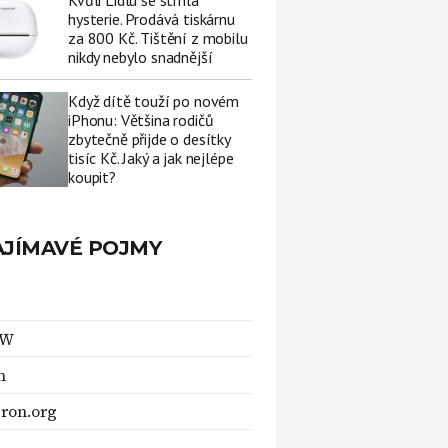
Kvůli Lidlu se strhla
hysterie. Prodává tiskárnu
za 800 Kč. Tištění z mobilu
nikdy nebylo snadnější
Když dítě touží po novém
iPhonu: Většina rodičů
zbytečně přijde o desítky
tisíc Kč. Jaký a jak nejlépe
koupit?
AJÍMAVÉ POJMY
GW
n
ron.org