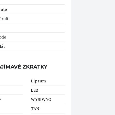
bute
Croft
ode
lát
AJÍMAVÉ ZKRATKY
Lipsum
L8R
O
WYSIWYG
TAN