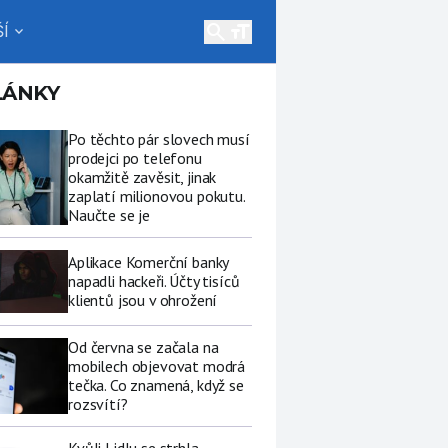
search
Í
expand_more
LÁNKY
Po těchto pár slovech musí
prodejci po telefonu
okamžitě zavěsit, jinak
zaplatí milionovou pokutu.
Naučte se je
Aplikace Komerční banky
napadli hackeři. Účty tisíců
klientů jsou v ohrožení
Od června se začala na
mobilech objevovat modrá
tečka. Co znamená, když se
rozsvítí?