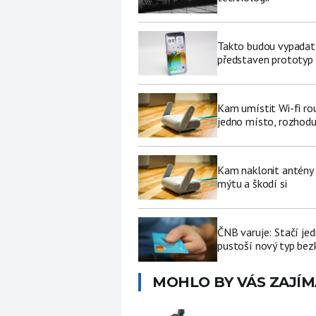
Takto budou vypadat 
představen prototyp
Kam umístit Wi-fi ro
jedno místo, rozhodu
Kam naklonit antény W
mýtu a škodí si
ČNB varuje: Stačí jed
pustoší nový typ be
MOHLO BY VÁS ZAJÍM