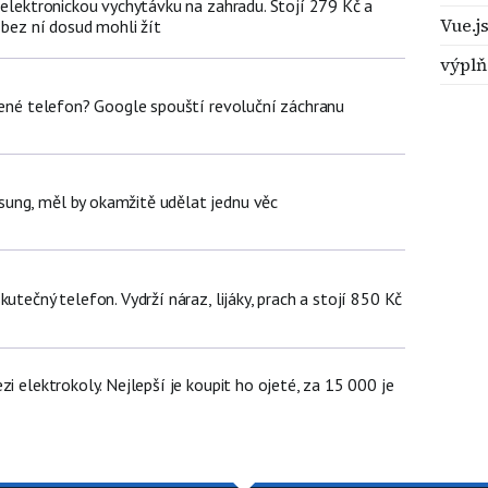
 elektronickou vychytávku na zahradu. Stojí 279 Kč a
Vue.j
 bez ní dosud mohli žít
výplň
olené telefon? Google spouští revoluční záchranu
ung, měl by okamžitě udělat jednu věc
kutečný telefon. Vydrží náraz, lijáky, prach a stojí 850 Kč
zi elektrokoly. Nejlepší je koupit ho ojeté, za 15 000 je