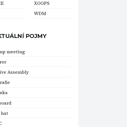
ME
XOOPS
WDM
KTUÁLNÍ POJMY
up meeting
rer
ive Assembly
rafie
inka
board
 hat
C