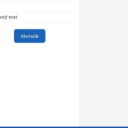
s
ový text
Slovník