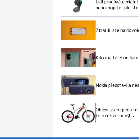
Lidl prodává geniální
nepochopíte, jak jste
Ztratili jste na dov
Kdo má telefon Sams
Nokia představila nes
Objevil jsem perlu me
to má životní výhra