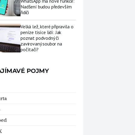
WhatsApp má nové funkce:
Nadšení budou především
řidiči
Velká lež, které připravila o
peníze tisíce lidí: Jak
poznat podvodný či
zavirovaný soubor na
počítači?
AJÍMAVÉ POJMY
rta
B
bed
K