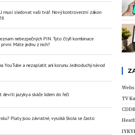
 musí sledovat vaši tvář. Nový kontroverzní zákon
26
 seznam nebezpečných PIN. Tyto čtyři kombinace
 první. Máte jednu z nich?
 na YouTube a nezaplatit ani korunu. Jednoduchý návod
Z
Webs
devíti jazyky a skáče lidem do řeči
TV Ka
CDD
Česku? Platy jsou závratné, vysoká škola se často
Heat
IYKY