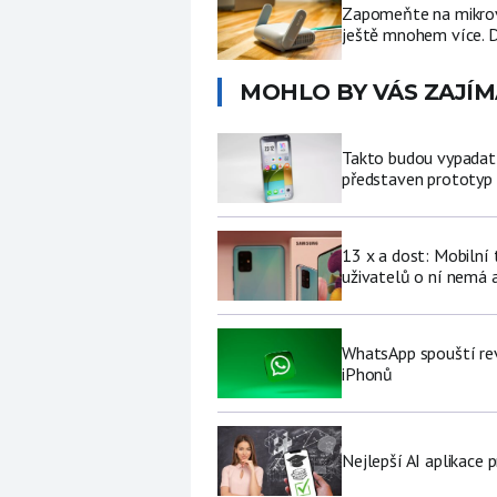
Zapomeňte na mikrovl
ještě mnohem více. D
MOHLO BY VÁS ZAJÍM
Takto budou vypadat 
představen prototyp
13 x a dost: Mobilní
uživatelů o ní nemá a
WhatsApp spouští rev
iPhonů
Nejlepší AI aplikace p