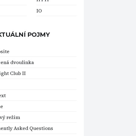
IO
KTUÁLNÍ POJMY
site
ená dvoulinka
ght Club II
ext
le
vý režim
ently Asked Questions