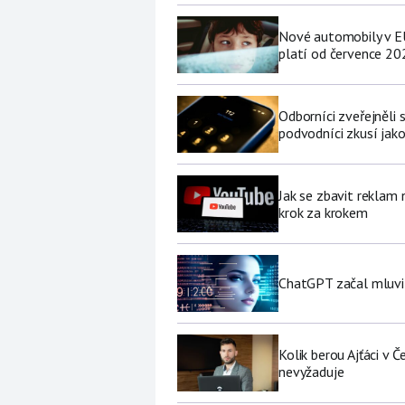
Nové automobily v EU
platí od července 20
Odborníci zveřejněli
podvodníci zkusí jako
Jak se zbavit reklam
krok za krokem
ChatGPT začal mluvit 
Kolik berou Ajťáci v 
nevyžaduje