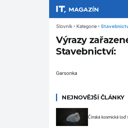
Slovník
Kategorie
Stavebnictv
chevron_right
chevron_right
Výrazy zařazené
Stavebnictví:
Garsonka
NEJNOVĚJŠÍ ČLÁNKY
Čínská kosmická loď 