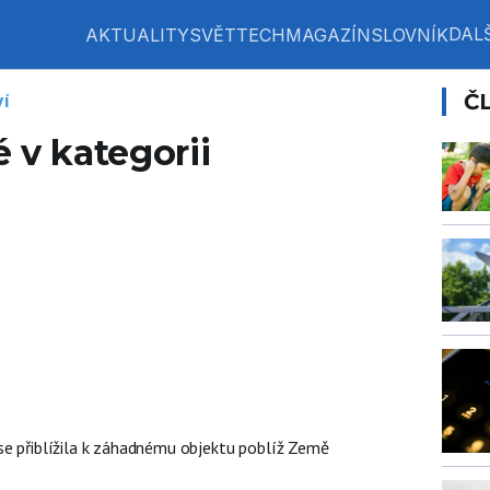
DALŠ
AKTUALITY
SVĚT
TECH
MAGAZÍN
SLOVNÍK
Č
í
 v kategorii
se přiblížila k záhadnému objektu poblíž Země