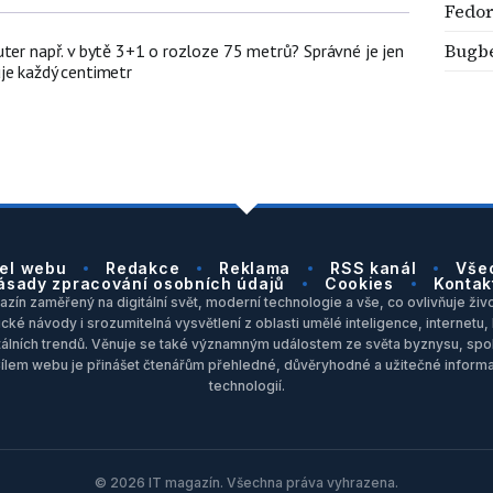
Fedo
Bugbe
uter např. v bytě 3+1 o rozloze 75 metrů? Správné je jen
je každý centimetr
el webu
Redakce
Reklama
RSS kanál
Vše
ásady zpracování osobních údajů
Cookies
Kontak
zín zaměřený na digitální svět, moderní technologie a vše, co ovlivňuje život
ické návody i srozumitelná vysvětlení z oblasti umělé inteligence, internet
itálních trendů. Věnuje se také významným událostem ze světa byznysu, spol
Cílem webu je přinášet čtenářům přehledné, důvěryhodné a užitečné inform
technologií.
© 2026 IT magazín. Všechna práva vyhrazena.