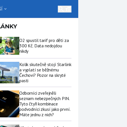
search
Í
expand_more
LÁNKY
O2 spustil tarif pro děti za
300 Kč. Data nedojdou
nikdy
Kolik skutečně stojí Starlink
a vyplatí se běžnému
Čechovi? Pozor na skryté
pasti
Odborníci zveřejněli
seznam nebezpečných PIN.
Tyto čtyři kombinace
podvodníci zkusí jako první.
Máte jednu z nich?