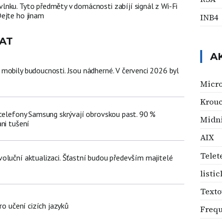
nku. Tyto předměty v domácnosti zabíjí signál z Wi-Fi
ejte ho jinam
INB4
AT
A
mobily budoucnosti. Jsou nádherné. V červenci 2026 byl
Micro
Krouc
 telefony Samsung skrývají obrovskou past. 90 %
Midni
ni tušení
AIX
Telet
oluční aktualizaci. Šťastní budou především majitelé
listic
Texto
ro učení cizích jazyků
Frequ