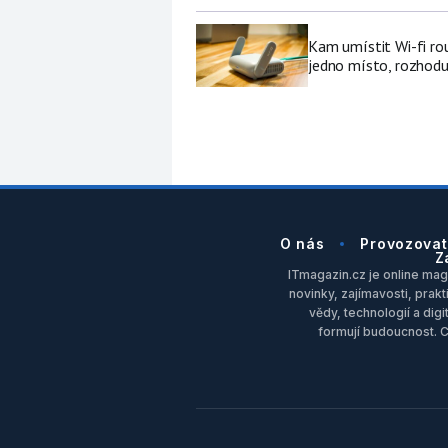
Kam umístit Wi-fi ro
jedno místo, rozhodu
O nás
Provozovat
Z
ITmagazin.cz je online maga
novinky, zajímavosti, prakt
vědy, technologií a dig
formují budoucnost. 