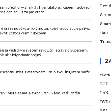
Rezid
sem přežil díky Shark 3v1 ventilátoru. „Kapesní ledovec“
mně ochladí už za pár vteřin
Serio
Smar
né dráze nový kosmický motor, který nepotřebuje palivo.
itap
vřít lidstvu vesmír dokořán
Trans
řásla vědeckým světem revoluční zpráva o Superzemi.
ír už nikdy nebude stejný
Z
 riskantní střet s asteroidem: Jde o zkoušku, která může
tLotR
EOD
LAN
ání: Meta zasadila tvrdou ránu všem, kteří chtěli
DVD
RSA