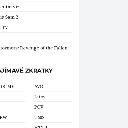
entní vir
us Sam 2
t TV
formers: Revenge of the Fallen
AJÍMAVÉ ZKRATKY
:tBfME
AVG
Litos
POV
+RW
T602
HTTP