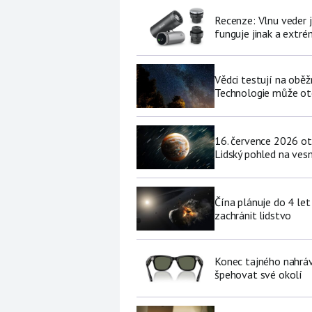
Recenze: Vlnu veder j
funguje jinak a extré
Vědci testují na oběž
Technologie může ote
16. července 2026 ot
Lidský pohled na vesm
Čína plánuje do 4 let
zachránit lidstvo
Konec tajného nahráv
špehovat své okolí