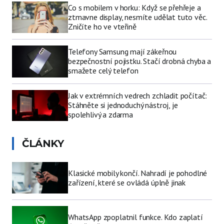
Co s mobilem v horku: Když se přehřeje a
ztmavne display, nesmíte udělat tuto věc.
Zničíte ho ve vteřině
Telefony Samsung mají zákeřnou
bezpečnostní pojistku. Stačí drobná chyba a
smažete celý telefon
Jak v extrémních vedrech zchladit počítač:
Stáhněte si jednoduchý nástroj, je
spolehlivý a zdarma
ČLÁNKY
Klasické mobily končí. Nahradí je pohodlné
zařízení, které se ovládá úplně jinak
WhatsApp zpoplatnil funkce. Kdo zaplatí