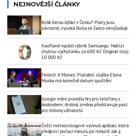
NEJNOVĚJŠÍ ČLÁNKY
Kolik berou Ajťáci v Česku? Platy jsou
závratné, vysoká škola se často nevyžaduje
Kaufland vypálil rybník Samsungu: Nabízí
chytrou vychytávku za 600 Kč. Originál stojí
10 000 Kč
Fintech X Money: Platební služba Elona
Muska má konečně datum spuštění
Google mění pravidla hry pro telefony s
Androidem: drobná změna představuje past
pro miliony uživatelů
Čeští meteorologové vyvinuli aplikaci, která
předpoví počasí minutu po minutě. Jak ji