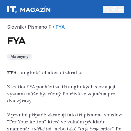
search
menu
Slovník
Písmeno F
FYA
chevron_right
chevron_right
FYA
Akronymy
FYA
- anglická chatovací zkratka.
Zkratka FYA pochází ze tří anglických slov a její
význam může být různý. Používá se zejména pro
dva výrazy.
V prvním případě zkracují tato tři písmena sousloví
"For Your Action", které ve volném překladu
znamená:
"udělej to!"
nebo také
"to je tvoje práce"
. Po