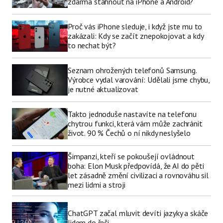
zdarma stáhnout na iPhone a Android?
Proč vás iPhone sleduje, i když jste mu to
zakázali: Kdy se začít znepokojovat a kdy
to nechat být?
Seznam ohrožených telefonů Samsung.
Výrobce vydal varování: Udělali jsme chybu,
je nutné aktualizovat
Takto jednoduše nastavíte na telefonu
chytrou funkci, která vám může zachránit
život. 90 % Čechů o ní nikdy neslyšelo
Šimpanzi, kteří se pokoušejí ovládnout
boha: Elon Musk předpovídá, že AI do pěti
let zásadně změní civilizaci a rovnováhu sil
mezi lidmi a stroji
ChatGPT začal mluvit devíti jazyky a skáče
lidem do řeči