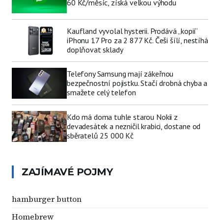
60 Kč/měsíc, získá velkou výhodu
Kaufland vyvolal hysterii. Prodává „kopii“
iPhonu 17 Pro za 2 877 Kč. Češi šílí, nestíhá
doplňovat sklady
Telefony Samsung mají zákeřnou
bezpečnostní pojistku. Stačí drobná chyba a
smažete celý telefon
Kdo má doma tuhle starou Nokii z
devadesátek a nezničil krabici, dostane od
sběratelů 25 000 Kč
ZAJÍMAVÉ POJMY
hamburger button
Homebrew