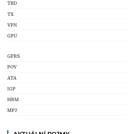
TBD
TX
VPN
GPU
GPRS
POV
ATA
IGP
HRM
MP2
AKTUÁLNÍ POJMY