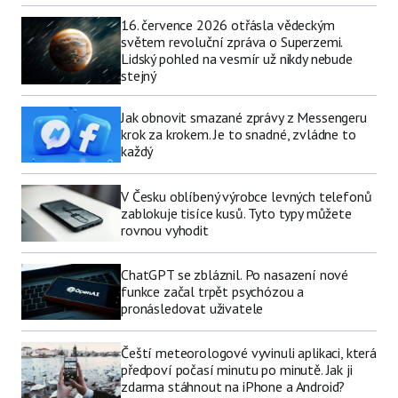
16. července 2026 otřásla vědeckým
světem revoluční zpráva o Superzemi.
Lidský pohled na vesmír už nikdy nebude
stejný
Jak obnovit smazané zprávy z Messengeru
krok za krokem. Je to snadné, zvládne to
každý
V Česku oblíbený výrobce levných telefonů
zablokuje tisíce kusů. Tyto typy můžete
rovnou vyhodit
ChatGPT se zbláznil. Po nasazení nové
funkce začal trpět psychózou a
pronásledovat uživatele
Čeští meteorologové vyvinuli aplikaci, která
předpoví počasí minutu po minutě. Jak ji
zdarma stáhnout na iPhone a Android?