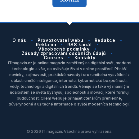
O nás
Provozovatel webu
Redakce
Reklama
RSS kanál
Všeobecné podmínky
Zásady zpracování osobních údajů
Cookies
Kontakty
ITmagazin.cz je online magazín zaměřený na digitální svět, moderní
technologie a vše, co ovlivňuje život v online prostředí. Přináší
novinky, zajímavosti, praktické návody i srozumitelná vysvětlení z
oblasti umělé inteligence, internetu, kybernetické bezpečnosti,
vědy, technologií a digitálních trendů. Věnuje se také významným
událostem ze světa byznysu, společnosti a inovací, které formují
budoucnost. Cílem webu je přinášet čtenářům přehledné,
důvěryhodné a užitečné informace o světě moderních technologií.
© 2026 IT magazín. Všechna práva vyhrazena.