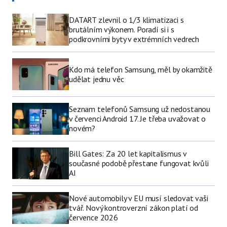
DATART zlevnil o 1/3 klimatizaci s
brutálním výkonem. Poradí si i s
podkrovními byty v extrémních vedrech
Kdo má telefon Samsung, měl by okamžitě
udělat jednu věc
Seznam telefonů Samsung už nedostanou
v červenci Android 17. Je třeba uvažovat o
novém?
Bill Gates: Za 20 let kapitalismus v
současné podobě přestane fungovat kvůli
AI
Nové automobily v EU musí sledovat vaši
tvář. Nový kontroverzní zákon platí od
července 2026