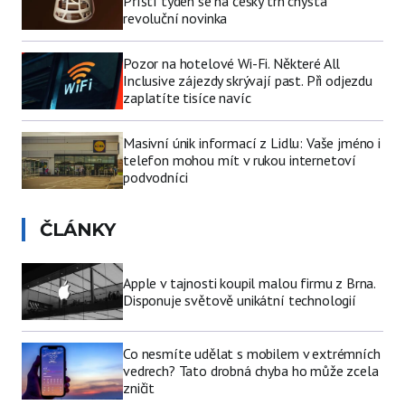
Příští týden se na český trh chystá
revoluční novinka
Pozor na hotelové Wi-Fi. Některé All
Inclusive zájezdy skrývají past. Při odjezdu
zaplatíte tisíce navíc
Masivní únik informací z Lidlu: Vaše jméno i
telefon mohou mít v rukou internetoví
podvodníci
ČLÁNKY
Apple v tajnosti koupil malou firmu z Brna.
Disponuje světově unikátní technologií
Co nesmíte udělat s mobilem v extrémních
vedrech? Tato drobná chyba ho může zcela
zničit