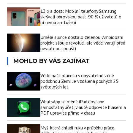
13 x a dost: Mobilní telefony Samsung
skrývají obrovskou past. 90 % uživatelů o
ní nemá ani tušení
Umělé slunce dostalo zelenou: Ambiciózní
projekt slibuje revoluci, ale vědci varují před
nevratnou spouští
MOHLO BY VÁS ZAJÍMAT
Vědci našli planetu v obyvatelné zóně
podobnou Zemi. Je vzdálená pouhých 25
světelných let
WhatsApp se mění: iPad dostane
samostatný účet, v autě odpovíte hlasem a
PDF upravíte přímo v chatu
Myš, která chladí ruku v průběhu práce.