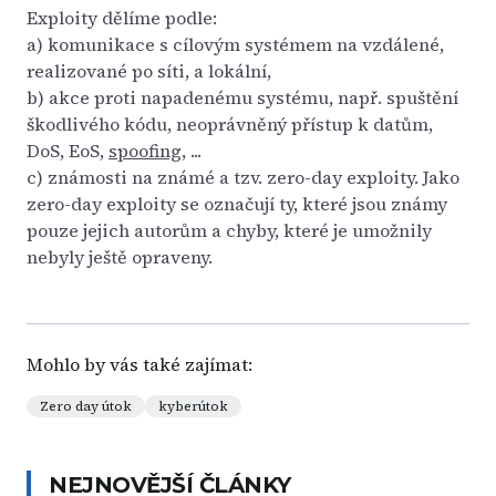
Exploity dělíme podle:
a) komunikace s cílovým systémem na vzdálené,
realizované po síti, a lokální,
b) akce proti napadenému systému, např. spuštění
škodlivého kódu, neoprávněný přístup k datům,
DoS, EoS,
spoofing
, ...
c) známosti na známé a tzv. zero-day exploity. Jako
zero-day exploity se označují ty, které jsou známy
pouze jejich autorům a chyby, které je umožnily
nebyly ještě opraveny.
Mohlo by vás také zajímat:
Zero day útok
kyberútok
NEJNOVĚJŠÍ ČLÁNKY