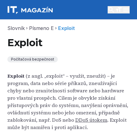
search
menu
Slovník
Písmeno E
Exploit
chevron_right
chevron_right
Exploit
Počítačová bezpečnost
Exploit
(z angl. „exploit“ – využít, zneužít) – je
program, data nebo série příkazů, zneužívající
chyby nebo zranitelnosti software nebo hardware
pro vlastní prospěch. Cílem je obvykle získání
přístupových práv do systému, navýšení oprávnění,
ovládnutí systému nebo jeho omezení, případně
zablokování, např. DoS nebo
DDoS útokem
. Exploit
může být namířen i proti aplikaci.