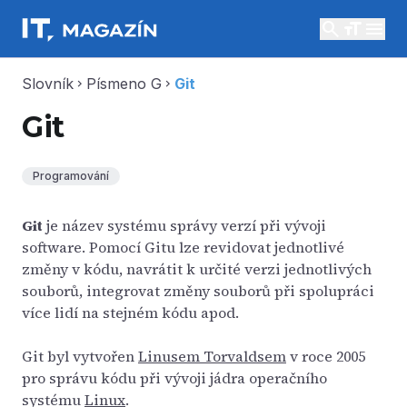
search
menu
Slovník
Písmeno G
Git
chevron_right
chevron_right
Git
Programování
Git
je název systému správy verzí při vývoji
software. Pomocí Gitu lze revidovat jednotlivé
změny v kódu, navrátit k určité verzi jednotlivých
souborů, integrovat změny souborů při spolupráci
více lidí na stejném kódu apod.
Git byl vytvořen
Linusem Torvaldsem
v roce 2005
pro správu kódu při vývoji jádra operačního
systému
Linux
.