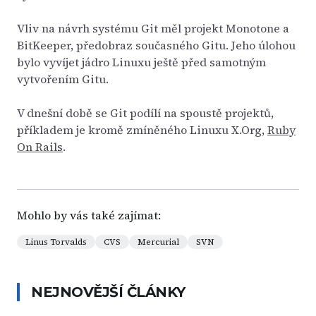
Vliv na návrh systému Git měl projekt Monotone a
BitKeeper, předobraz současného Gitu. Jeho úlohou
bylo vyvíjet jádro Linuxu ještě před samotným
vytvořením Gitu.
V dnešní době se Git podílí na spoustě projektů,
příkladem je kromě zmíněného Linuxu X.Org,
Ruby
On Rails
.
Mohlo by vás také zajímat:
Linus Torvalds
CVS
Mercurial
SVN
NEJNOVĚJŠÍ ČLÁNKY