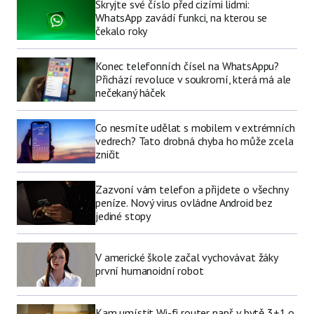
Skryjte své číslo před cizími lidmi:
WhatsApp zavádí funkci, na kterou se
čekalo roky
Konec telefonních čísel na WhatsAppu?
Přichází revoluce v soukromí, která má ale
nečekaný háček
Co nesmíte udělat s mobilem v extrémních
vedrech? Tato drobná chyba ho může zcela
zničit
Zazvoní vám telefon a přijdete o všechny
peníze. Nový virus ovládne Android bez
jediné stopy
V americké škole začal vychovávat žáky
první humanoidní robot
Kam umístit Wi-fi router např. v bytě 3+1 o