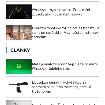
WhatsApp chystá revoluci. Zcela mění
způsob, jakým posíláte hlasovky
Diskrétní robotické WC přijede až k posteli a
samo po sobě uklidí. Vrací důstojnost nejen
seniorům
ČLÁNKY
Máte pomalý telefon? Nejspíš za to může
WhatsApp. Udělejte toto
Lidl šokuje geniální vychytávkou za
padesátikorunu. Kdo má mobil, nemusí
trpět horkem