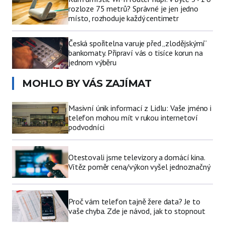
rozloze 75 metrů? Správné je jen jedno
místo, rozhoduje každý centimetr
Česká spořitelna varuje před „zlodějskými“
bankomaty. Připraví vás o tisíce korun na
jednom výběru
MOHLO BY VÁS ZAJÍMAT
Masivní únik informací z Lidlu: Vaše jméno i
telefon mohou mít v rukou internetoví
podvodníci
Otestovali jsme televizory a domácí kina.
Vítěz poměr cena/výkon vyšel jednoznačný
Proč vám telefon tajně žere data? Je to
vaše chyba. Zde je návod, jak to stopnout