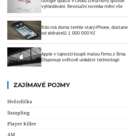
Google spustil v Česku zcela nový způsob
vyhledávání. Revoluční novinka mění vše
Kdo má doma tenhle starý iPhone, dostane
od sběratelů 1 000 000 Kč
Apple v tajnosti koupil malou firmu z Brna.
Disponuje světově unikátní technologií
ZAJÍMAVÉ POJMY
Hvězdička
Sampling
Player killer
AM