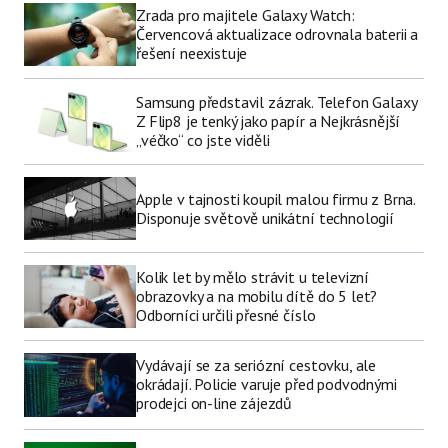
Zrada pro majitele Galaxy Watch:
Červencová aktualizace odrovnala baterii a
řešení neexistuje
Samsung představil zázrak. Telefon Galaxy
Z Flip8 je tenký jako papír a Nejkrásnější
„véčko“ co jste viděli
Apple v tajnosti koupil malou firmu z Brna.
Disponuje světově unikátní technologií
Kolik let by mělo strávit u televizní
obrazovky a na mobilu dítě do 5 let?
Odborníci určili přesné číslo
Vydávají se za seriózní cestovku, ale
okrádají. Policie varuje před podvodnými
prodejci on-line zájezdů