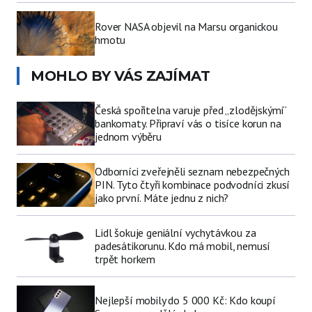
Rover NASA objevil na Marsu organickou
hmotu
MOHLO BY VÁS ZAJÍMAT
Česká spořitelna varuje před „zlodějskými“
bankomaty. Připraví vás o tisíce korun na
jednom výběru
Odborníci zveřejněli seznam nebezpečných
PIN. Tyto čtyři kombinace podvodníci zkusí
jako první. Máte jednu z nich?
Lidl šokuje geniální vychytávkou za
padesátikorunu. Kdo má mobil, nemusí
trpět horkem
Nejlepší mobily do 5 000 Kč: Kdo koupí