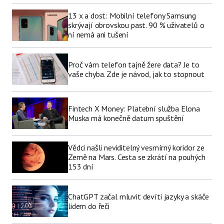
13 x a dost: Mobilní telefony Samsung
skrývají obrovskou past. 90 % uživatelů o
ní nemá ani tušení
Proč vám telefon tajně žere data? Je to
vaše chyba. Zde je návod, jak to stopnout
Fintech X Money: Platební služba Elona
Muska má konečně datum spuštění
Vědci našli neviditelný vesmírný koridor ze
Země na Mars. Cesta se zkrátí na pouhých
153 dní
ChatGPT začal mluvit devíti jazyky a skáče
lidem do řeči