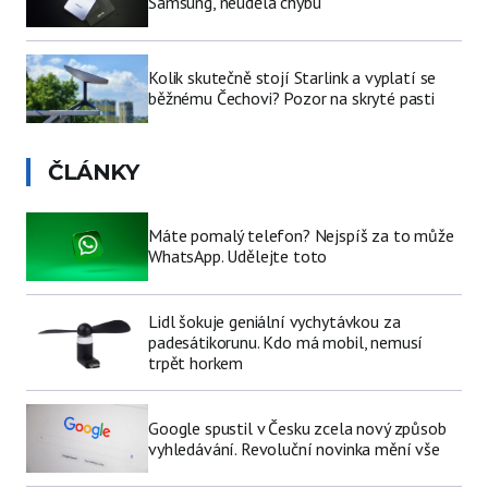
Samsung, neudělá chybu
Kolik skutečně stojí Starlink a vyplatí se
běžnému Čechovi? Pozor na skryté pasti
ČLÁNKY
Máte pomalý telefon? Nejspíš za to může
WhatsApp. Udělejte toto
Lidl šokuje geniální vychytávkou za
padesátikorunu. Kdo má mobil, nemusí
trpět horkem
Google spustil v Česku zcela nový způsob
vyhledávání. Revoluční novinka mění vše