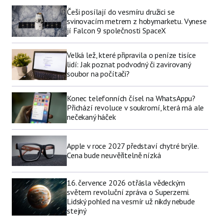
Češi posílají do vesmíru družici se
svinovacím metrem z hobymarketu. Vynese
jí Falcon 9 společnosti SpaceX
Velká lež, které připravila o peníze tisíce
lidí: Jak poznat podvodný či zavirovaný
soubor na počítači?
Konec telefonních čísel na WhatsAppu?
Přichází revoluce v soukromí, která má ale
nečekaný háček
Apple v roce 2027 představí chytré brýle.
Cena bude neuvěřitelně nízká
16. července 2026 otřásla vědeckým
světem revoluční zpráva o Superzemi.
Lidský pohled na vesmír už nikdy nebude
stejný