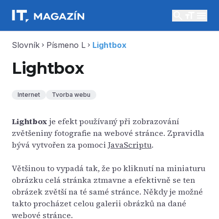
search
menu
Slovník
Písmeno L
Lightbox
chevron_right
chevron_right
Lightbox
Internet
Tvorba webu
Lightbox
je efekt používaný při zobrazování
zvětšeniny fotografie na webové stránce. Zpravidla
bývá vytvořen za pomoci
JavaScriptu
.
Většinou to vypadá tak, že po kliknutí na miniaturu
obrázku celá stránka ztmavne a efektivně se ten
obrázek zvětší na té samé stránce. Někdy je možné
takto procházet celou galerii obrázků na dané
webové stránce.