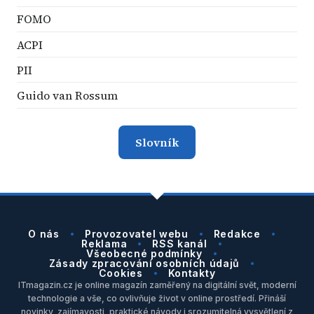
FOMO
ACPI
PII
Guido van Rossum
Slovník
O nás
Provozovatel webu
Redakce
Reklama
RSS kanál
Všeobecné podmínky
Zásady zpracování osobních údajů
Cookies
Kontakty
ITmagazin.cz je online magazín zaměřený na digitální svět, moderní
technologie a vše, co ovlivňuje život v online prostředí. Přináší
novinky, zajímavosti, praktické návody i srozumitelná vysvětlení z