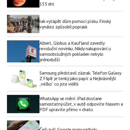
153 dní
Jak vytápět dům pomocí písku. Finský
vynález způsobil poprask
Albert, Globus a Kaufland zavedly
revoluční novinku. Nikdy nakupování u
samoobslužných pokladen nebylo
jednodušší
Samsung představil zázrak. Telefon Galaxy
Z Flip8 je tenký jako papír a Nejkrásnější
„véčko“ co jste viděli
WhatsApp se mění: iPad dostane
samostatný účet, v autě odpovíte hlasem a
PDF upravíte přímo v chatu
Češi zuří. Google mapy selhaly