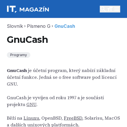
search
menu
Slovník
Písmeno G
GnuCash
chevron_right
chevron_right
GnuCash
Programy
GnuCash
je účetní program, který nabízí základní
účetní funkce. Jedná se o free software pod licencí
GNU.
GnuCash je vyvíjen od roku 1997 a je součástí
projektu
GNU
.
Běží na
Linuxu
, OpenBSD,
FreeBSD
, Solarisu, MacOS
a dalších unixových platformách.