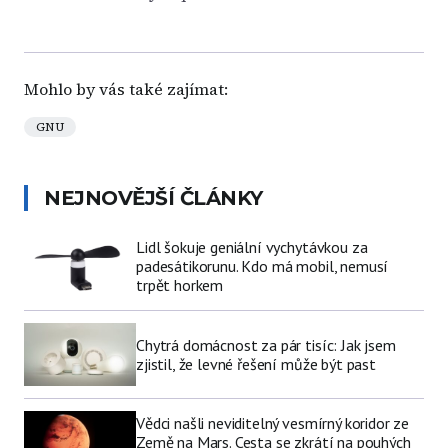
Mohlo by vás také zajímat:
GNU
NEJNOVĚJŠÍ ČLÁNKY
Lidl šokuje geniální vychytávkou za
padesátikorunu. Kdo má mobil, nemusí
trpět horkem
Chytrá domácnost za pár tisíc: Jak jsem
zjistil, že levné řešení může být past
Vědci našli neviditelný vesmírný koridor ze
Země na Mars. Cesta se zkrátí na pouhých