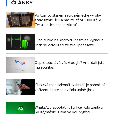
ČLÁNKY
Po tomto starém rádiu německé výroby
starožitníci šílí a nabízí až 50 000 Kč. V
Česku je jich spousty kusů
Tuto funkci na Androidu nesmíte vypnout,
jinak se v civilizaci ze zlou potážete
Odposlouchává vás Google? Ano, dali jste
mu souhlas
Klasické mobily končí. Nahradí je pohodlné
zařízení, které se ovládá úplně jinak
WhatsApp zpoplatnil funkce. Kdo zaplatí
60 Kč/měsíc, získá velkou výhodu