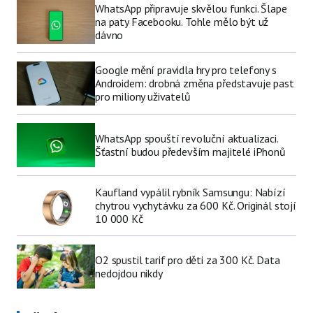
WhatsApp připravuje skvělou funkci. Šlape
na paty Facebooku. Tohle mělo být už
dávno
Google mění pravidla hry pro telefony s
Androidem: drobná změna představuje past
pro miliony uživatelů
WhatsApp spouští revoluční aktualizaci.
Šťastní budou především majitelé iPhonů
Kaufland vypálil rybník Samsungu: Nabízí
chytrou vychytávku za 600 Kč. Originál stojí
10 000 Kč
O2 spustil tarif pro děti za 300 Kč. Data
nedojdou nikdy