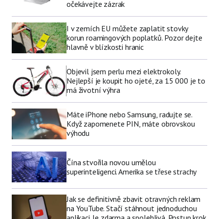
očekávejte zázrak
I v zemích EU můžete zaplatit stovky
korun roamingových poplatků. Pozor dejte
hlavně v blízkosti hranic
Objevil jsem perlu mezi elektrokoly.
Nejlepší je koupit ho ojeté, za 15 000 je to
má životní výhra
Máte iPhone nebo Samsung, radujte se.
Když zapomenete PIN, máte obrovskou
výhodu
Čína stvořila novou umělou
superinteligenci. Amerika se třese strachy
Jak se definitivně zbavit otravných reklam
na YouTube. Stačí stáhnout jednoduchou
aplikaci. Je zdarma a spolehlivá. Postup krok