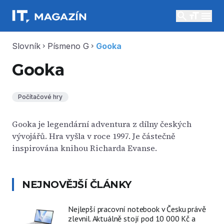
search
menu
Slovník
Písmeno G
Gooka
chevron_right
chevron_right
Gooka
Počítačové hry
Gooka je legendární adventura z dílny českých
vývojářů. Hra vyšla v roce 1997. Je částečně
inspirována knihou Richarda Evanse.
NEJNOVĚJŠÍ ČLÁNKY
Nejlepší pracovní notebook v Česku právě
zlevnil. Aktuálně stojí pod 10 000 Kč a