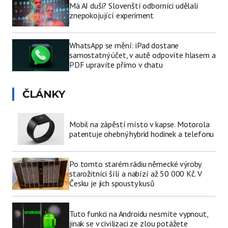
Má AI duši? Slovenští odborníci udělali
znepokojující experiment
WhatsApp se mění: iPad dostane
samostatný účet, v autě odpovíte hlasem a
PDF upravíte přímo v chatu
ČLÁNKY
Mobil na zápěstí místo v kapse. Motorola
patentuje ohebný hybrid hodinek a telefonu
Po tomto starém rádiu německé výroby
starožitníci šílí a nabízí až 50 000 Kč. V
Česku je jich spousty kusů
Tuto funkci na Androidu nesmíte vypnout,
jinak se v civilizaci ze zlou potážete