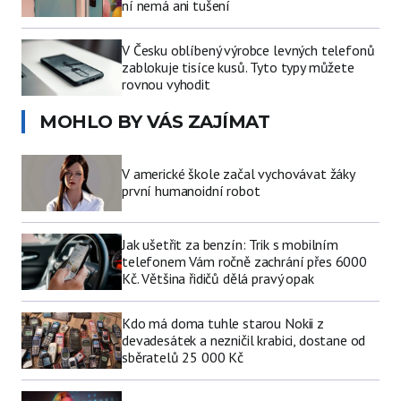
ní nemá ani tušení
V Česku oblíbený výrobce levných telefonů
zablokuje tisíce kusů. Tyto typy můžete
rovnou vyhodit
MOHLO BY VÁS ZAJÍMAT
V americké škole začal vychovávat žáky
první humanoidní robot
Jak ušetřit za benzín: Trik s mobilním
telefonem Vám ročně zachrání přes 6000
Kč. Většina řidičů dělá pravý opak
Kdo má doma tuhle starou Nokii z
devadesátek a nezničil krabici, dostane od
sběratelů 25 000 Kč