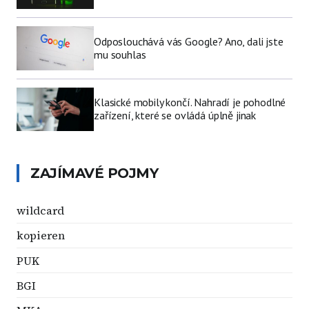
Odposlouchává vás Google? Ano, dali jste
mu souhlas
Klasické mobily končí. Nahradí je pohodlné
zařízení, které se ovládá úplně jinak
ZAJÍMAVÉ POJMY
wildcard
kopieren
PUK
BGI