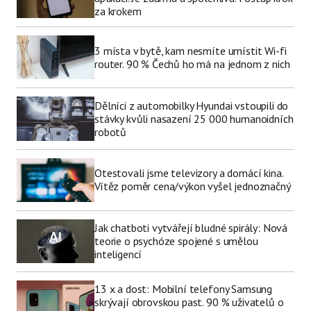
za krokem
3 místa v bytě, kam nesmíte umístit Wi-fi
router. 90 % Čechů ho má na jednom z nich
Dělníci z automobilky Hyundai vstoupili do
stávky kvůli nasazení 25 000 humanoidních
robotů
Otestovali jsme televizory a domácí kina.
Vítěz poměr cena/výkon vyšel jednoznačný
Jak chatboti vytvářejí bludné spirály: Nová
teorie o psychóze spojené s umělou
inteligencí
13 x a dost: Mobilní telefony Samsung
skrývají obrovskou past. 90 % uživatelů o