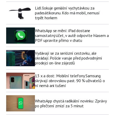
Lidl šokuje geniální vychytávkou za
padesátikorunu. Kdo má mobil, nemusí
trpět horkem
WhatsApp se mění: iPad dostane
samostatný účet, v autě odpovíte hlasem a
PDF upravíte přímo v chatu
Vydávají se za seriózní cestovku, ale
okrádají. Policie varuje před podvodnými
prodejci on-line zájezdů
13 x a dost: Mobilní telefony Samsung
skrývají obrovskou past. 90 % uživatelů o
ní nemá ani tušení
WhatsApp chystá radikální novinku: Zprávy
po přečtení zmizí za 5 minut