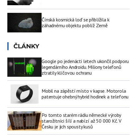
Čínská kosmická loď se přiblížila k
záhadnému objektu poblíž Země
ČLÁNKY
Google po jedenácti letech ukončil podporu
legendárního Androidu. Miliony telefonů
ztratily klíčovou ochranu
Mobil na zápěstí místo v kapse. Motorola
patentuje ohebný hybrid hodinek a telefonu
Po tomto starém rádiu německé výroby
starožitníci šílí a nabízí až 50 000 Kč. V
Česku je jich spousty kusů