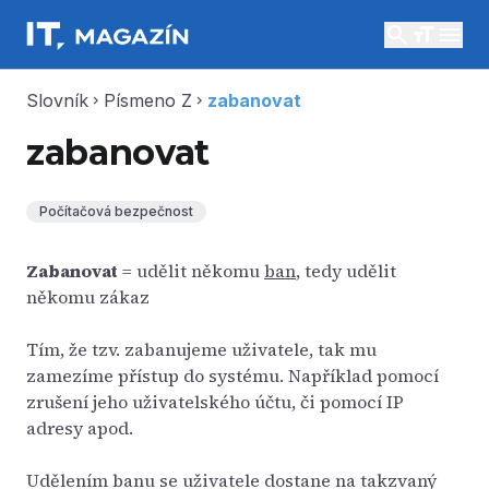
search
menu
Slovník
Písmeno Z
zabanovat
chevron_right
chevron_right
zabanovat
Počítačová bezpečnost
Zabanovat
= udělit někomu
ban
, tedy udělit
někomu zákaz
Tím, že tzv. zabanujeme uživatele, tak mu
zamezíme přístup do systému. Například pomocí
zrušení jeho uživatelského účtu, či pomocí IP
adresy apod.
Udělením banu se uživatele dostane na takzvaný