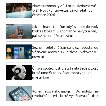
Nové automobily v EU musí sledovat vaši
tvář. Nový kontroverzní zákon platí od
července 2026
Jak zachránit telefon, když spadne do vody
krok za krokem: Zapomeňte na rýží a fén,
pak už nepomůže ani záruka
Seznam telefonů Samsung už nedostanou
v červenci Android 17. Je třeba uvažovat o
novém?
Čínská společnost představila technologii,
která umožňuje ovládat roboty pouze
myšlenkou
Konec neustálého nabíjení: Do mobilů míří
revoluční baterie, které vydrží dvakrát déle