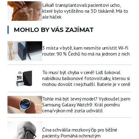
Lékaři transplantovali pacientovi ucho,
které bylo vytištěno na 3D tiskárně. Má to
ale háček
MOHLO BY VÁS ZAJÍMAT
3 místa v bytě, kam nesmíte umístit Wi-fi
router. 90 % Čechů ho má na jednom z nich
To musí být chyba v ceně! Lidl šokoval
nabídkou balkonové fotovoltaiky, kterou si
mohou dovolit i nejchudší. Baterie je v ceně
Tohle má být levný model? Vyzkoušel jsem
Samsung Galaxy Watch9: Král poměru
cena/výkon mě zcela uchvátil
Čína schválila mozkový čip pro běžné
pacienty. Pomáhá ochrnutým