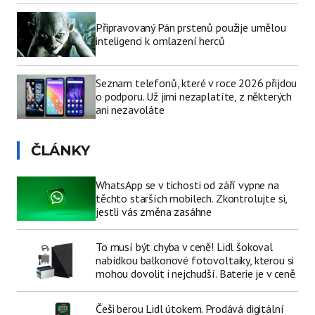
Připravovaný Pán prstenů použije umělou
inteligenci k omlazení herců
Seznam telefonů, které v roce 2026 přijdou
o podporu. Už jimi nezaplatíte, z některých
ani nezavoláte
ČLÁNKY
WhatsApp se v tichosti od září vypne na
těchto starších mobilech. Zkontrolujte si,
jestli vás změna zasáhne
To musí být chyba v ceně! Lidl šokoval
nabídkou balkonové fotovoltaiky, kterou si
mohou dovolit i nejchudší. Baterie je v ceně
Češi berou Lidl útokem. Prodává digitální