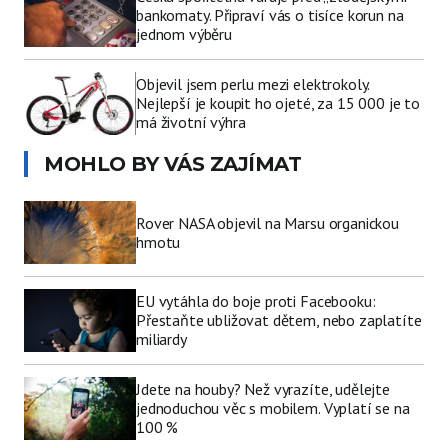
bankomaty. Připraví vás o tisíce korun na
jednom výběru
Objevil jsem perlu mezi elektrokoly.
Nejlepší je koupit ho ojeté, za 15 000 je to
má životní výhra
MOHLO BY VÁS ZAJÍMAT
Rover NASA objevil na Marsu organickou
hmotu
EU vytáhla do boje proti Facebooku:
Přestaňte ubližovat dětem, nebo zaplatíte
miliardy
Jdete na houby? Než vyrazíte, udělejte
jednoduchou věc s mobilem. Vyplatí se na
100 %