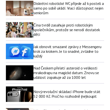
Diskrétní robotické WC přijede až k posteli a
samo po sobě uklidí. Vrací důstojnost nejen
seniorům
Čína tvrdě zasahuje proti robotickým
společníkům, protože se nerodí dostatek
dětí
Jak obnovit smazané zprávy z Messengeru
krok za krokem. Je to snadné, zvládne to
každý
Nad Českem přeletí asteroid o velikosti
mrakodrapu na magické datum. Znovu se
událost zopakuje až za 1000 let
Nový revoluční skládací iPhone bude stát
52 000 Kč. Proč ho rozhodně (ne)koupit