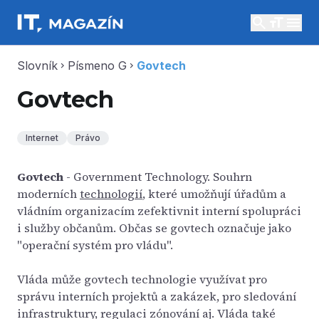
search
menu
Slovník
Písmeno G
Govtech
chevron_right
chevron_right
Govtech
Internet
Právo
Govtech
- Government Technology. Souhrn
moderních
technologií
, které umožňují úřadům a
vládním organizacím zefektivnit interní spolupráci
i služby občanům. Občas se govtech označuje jako
"operační systém pro vládu".
Vláda může govtech technologie využívat pro
správu interních projektů a zakázek, pro sledování
infrastruktury, regulaci zónování aj. Vláda také