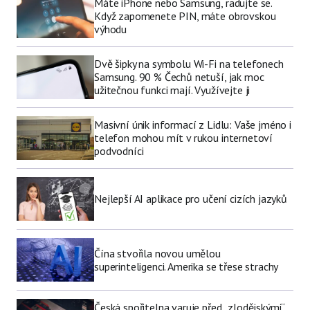
Máte iPhone nebo Samsung, radujte se.
Když zapomenete PIN, máte obrovskou
výhodu
Dvě šipky na symbolu Wi-Fi na telefonech
Samsung. 90 % Čechů netuší, jak moc
užitečnou funkci mají. Využívejte ji
Masivní únik informací z Lidlu: Vaše jméno i
telefon mohou mít v rukou internetoví
podvodníci
Nejlepší AI aplikace pro učení cizích jazyků
Čína stvořila novou umělou
superinteligenci. Amerika se třese strachy
Česká spořitelna varuje před „zlodějskými“