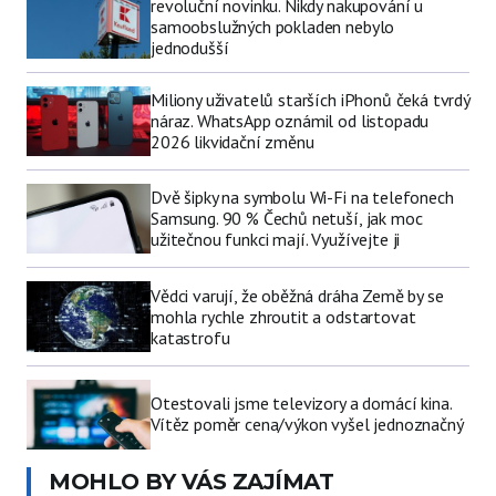
revoluční novinku. Nikdy nakupování u
samoobslužných pokladen nebylo
jednodušší
Miliony uživatelů starších iPhonů čeká tvrdý
náraz. WhatsApp oznámil od listopadu
2026 likvidační změnu
Dvě šipky na symbolu Wi-Fi na telefonech
Samsung. 90 % Čechů netuší, jak moc
užitečnou funkci mají. Využívejte ji
Vědci varují, že oběžná dráha Země by se
mohla rychle zhroutit a odstartovat
katastrofu
Otestovali jsme televizory a domácí kina.
Vítěz poměr cena/výkon vyšel jednoznačný
MOHLO BY VÁS ZAJÍMAT