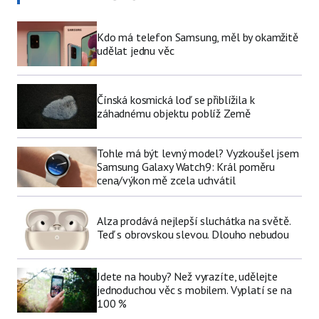
Kdo má telefon Samsung, měl by okamžitě
udělat jednu věc
Čínská kosmická loď se přiblížila k
záhadnému objektu poblíž Země
Tohle má být levný model? Vyzkoušel jsem
Samsung Galaxy Watch9: Král poměru
cena/výkon mě zcela uchvátil
Alza prodává nejlepší sluchátka na světě.
Teď s obrovskou slevou. Dlouho nebudou
Jdete na houby? Než vyrazíte, udělejte
jednoduchou věc s mobilem. Vyplatí se na
100 %