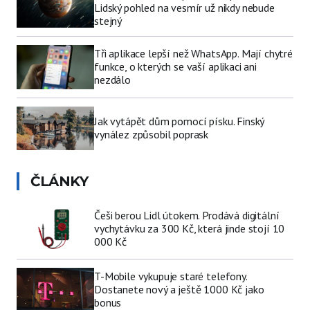
Lidský pohled na vesmír už nikdy nebude
stejný
Tři aplikace lepší než WhatsApp. Mají chytré
funkce, o kterých se vaší aplikaci ani
nezdálo
Jak vytápět dům pomocí písku. Finský
vynález způsobil poprask
ČLÁNKY
Češi berou Lidl útokem. Prodává digitální
vychytávku za 300 Kč, která jinde stojí 10
000 Kč
T-Mobile vykupuje staré telefony.
Dostanete nový a ještě 1000 Kč jako
bonus