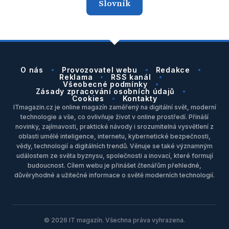
Slovník
O nás
Provozovatel webu
Redakce
Reklama
RSS kanál
Všeobecné podmínky
Zásady zpracování osobních údajů
Cookies
Kontakty
ITmagazin.cz je online magazín zaměřený na digitální svět, moderní
technologie a vše, co ovlivňuje život v online prostředí. Přináší
novinky, zajímavosti, praktické návody i srozumitelná vysvětlení z
oblasti umělé inteligence, internetu, kybernetické bezpečnosti,
vědy, technologií a digitálních trendů. Věnuje se také významným
událostem ze světa byznysu, společnosti a inovací, které formují
budoucnost. Cílem webu je přinášet čtenářům přehledné,
důvěryhodné a užitečné informace o světě moderních technologií.
© 2026 IT magazín. Všechna práva vyhrazena.