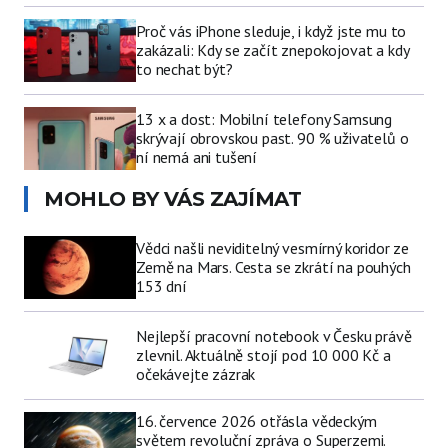
Proč vás iPhone sleduje, i když jste mu to
zakázali: Kdy se začít znepokojovat a kdy
to nechat být?
13 x a dost: Mobilní telefony Samsung
skrývají obrovskou past. 90 % uživatelů o
ní nemá ani tušení
MOHLO BY VÁS ZAJÍMAT
Vědci našli neviditelný vesmírný koridor ze
Země na Mars. Cesta se zkrátí na pouhých
153 dní
Nejlepší pracovní notebook v Česku právě
zlevnil. Aktuálně stojí pod 10 000 Kč a
očekávejte zázrak
16. července 2026 otřásla vědeckým
světem revoluční zpráva o Superzemi.