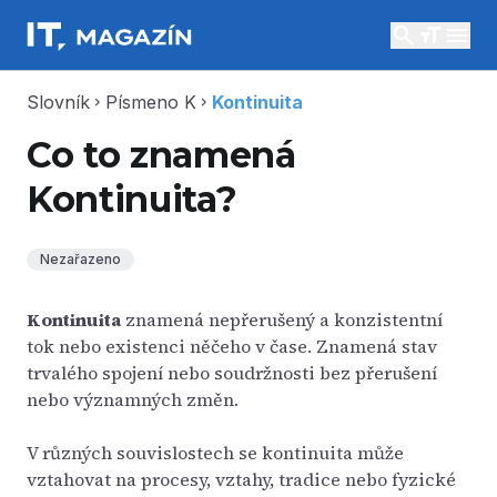
search
menu
Slovník
Písmeno K
Kontinuita
chevron_right
chevron_right
Co to znamená
Kontinuita?
Nezařazeno
Kontinuita
znamená nepřerušený a konzistentní
tok nebo existenci něčeho v čase. Znamená stav
trvalého spojení nebo soudržnosti bez přerušení
nebo významných změn.
V různých souvislostech se kontinuita může
vztahovat na procesy, vztahy, tradice nebo fyzické