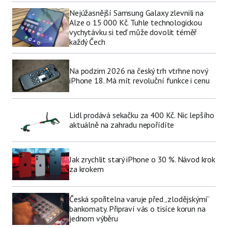
Nejúžasnější Samsung Galaxy zlevnili na
Alze o 15 000 Kč. Tuhle technologickou
vychytávku si teď může dovolit téměř
každý Čech
Na podzim 2026 na český trh vtrhne nový
iPhone 18. Má mít revoluční funkce i cenu
Lidl prodává sekačku za 400 Kč. Nic lepšího
aktuálně na zahradu nepořídíte
Jak zrychlit starý iPhone o 30 %. Návod krok
za krokem
Česká spořitelna varuje před „zlodějskými“
bankomaty. Připraví vás o tisíce korun na
jednom výběru