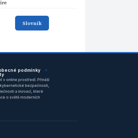
ire
Slovník
obecné podmínky
ty
 v online prostředí. Přináší
u, kybernetické bezpečnosti,
ečnosti a inovací, které
ace o světě moderních