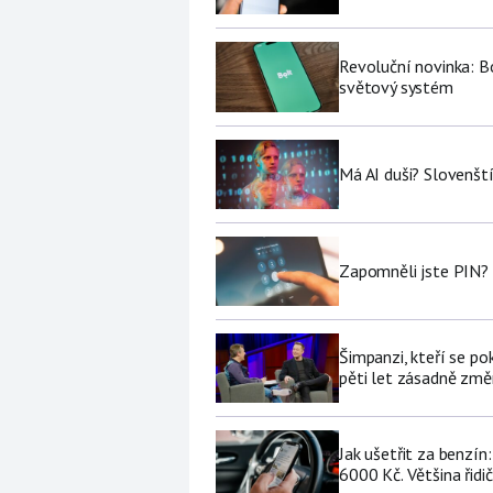
Revoluční novinka: Bo
světový systém
Má AI duši? Slovenští
Zapomněli jste PIN? 
Šimpanzi, kteří se p
pěti let zásadně změní
Jak ušetřit za benzí
6000 Kč. Většina řidi