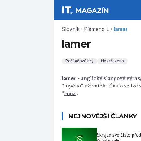
Slovník
Písmeno L
lamer
chevron_right
chevron_right
lamer
Počítačové hry
Nezařazeno
lamer
- anglický slangový výraz
"tupého" uživatele. Často se lze
"
lama
".
NEJNOVĚJŠÍ ČLÁNKY
Skryjte své číslo pře
čekalo roky