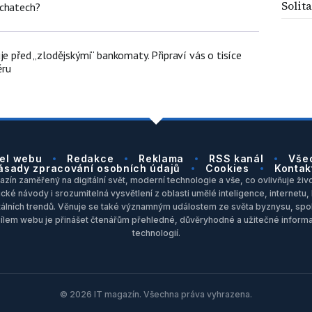
Solita
 chatech?
je před „zlodějskými“ bankomaty. Připraví vás o tisíce
ěru
el webu
Redakce
Reklama
RSS kanál
Vše
ásady zpracování osobních údajů
Cookies
Kontak
zín zaměřený na digitální svět, moderní technologie a vše, co ovlivňuje život
ické návody i srozumitelná vysvětlení z oblasti umělé inteligence, internet
itálních trendů. Věnuje se také významným událostem ze světa byznysu, spol
Cílem webu je přinášet čtenářům přehledné, důvěryhodné a užitečné inform
technologií.
© 2026 IT magazín. Všechna práva vyhrazena.