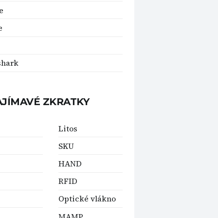
e
e
shark
AJÍMAVÉ ZKRATKY
Litos
SKU
HAND
RFID
Optické vlákno
MAMP