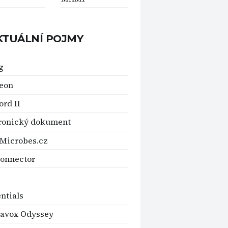
KTUÁLNÍ POJMY
g
eon
ord II
ronický dokument
Microbes.cz
onnector
ntials
avox Odyssey