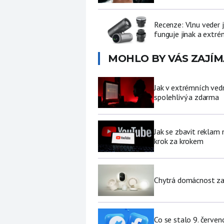
Recenze: Vlnu veder j
funguje jinak a extré
MOHLO BY VÁS ZAJÍM
Jak v extrémních vedr
spolehlivý a zdarma
Jak se zbavit reklam
krok za krokem
Chytrá domácnost za p
Co se stalo 9. červe