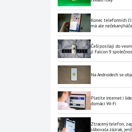
Konec telefonních čí
má ale nečekaný háč
Češi posílají do ves
jí Falcon 9 společno
Na Androidech se obje
Platíte internet i li
domácí Wi-Fi
Ztracený telefon, za
slibovala zázrak, jenž