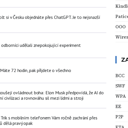
Kindl
Patic
lt si v Česku objednáte přes ChatGPT. Je to nejsnazší
OOO
Wire
 odborníci udělali znepokojující experiment
Z
Máte 72 hodin, pak přijdete o všechno
BCC
SWF
okoušejí ovládnout boha: Elon Musk předpovídá, že AI do
WPA
 civilizaci a rovnováhu sil mezi lidmi a stroji
EE
P2P
n: Trik s mobilním telefonem Vám ročně zachrání přes
čů dělá pravý opak
ETA