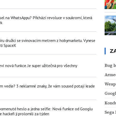
sel na WhatsAppu? Přichází revoluce v soukromí, která
ek
míru družici se svinovacím metrem z hobymarketu. Vynese
sti SpaceX
Z
Bug b
ví nová funkce. Je super užitečná pro všechny
Armed
Weap
dem vedle? 3 neklamné znaky, že vám soused potají krade
Googl
Kondu
pomenuté heslo a jedna selfie: Nová funkce od Googlu
Sega
e hackeři ji prolomili za týden