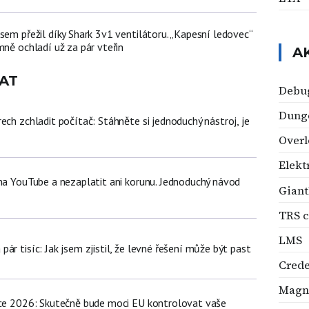
sem přežil díky Shark 3v1 ventilátoru. „Kapesní ledovec“
mně ochladí už za pár vteřin
A
AT
Debu
Dung
ech zchladit počítač: Stáhněte si jednoduchý nástroj, je
Overl
Elekt
 na YouTube a nezaplatit ani korunu. Jednoduchý návod
Giant
TRS c
LMS
ár tisíc: Jak jsem zjistil, že levné řešení může být past
Crede
Magn
nce 2026: Skutečně bude moci EU kontrolovat vaše