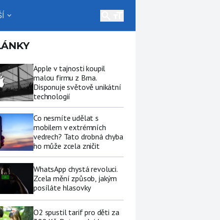
search
Í
expand_more
LÁNKY
Apple v tajnosti koupil
malou firmu z Brna.
Disponuje světově unikátní
technologií
Co nesmíte udělat s
mobilem v extrémních
vedrech? Tato drobná chyba
ho může zcela zničit
WhatsApp chystá revoluci.
Zcela mění způsob, jakým
posíláte hlasovky
O2 spustil tarif pro děti za