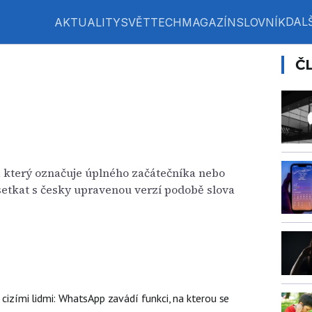
DALŠ
AKTUALITY
SVĚT
TECH
MAGAZÍN
SLOVNÍK
Č
, který označuje úplného začátečníka nebo
 setkat s česky upravenou verzí podobě slova
d cizími lidmi: WhatsApp zavádí funkci, na kterou se