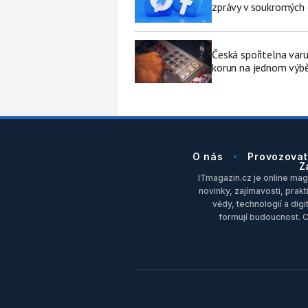
zprávy v soukromých
Česká spořitelna varu
korun na jednom výb
O nás
Provozovat
Z
ITmagazin.cz je online maga
novinky, zajímavosti, prakt
vědy, technologií a dig
formují budoucnost. 