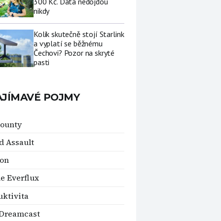
300 Kč. Data nedojdou
nikdy
Kolik skutečně stojí Starlink
a vyplatí se běžnému
Čechovi? Pozor na skryté
pasti
AJÍMAVÉ POJMY
ounty
 Assault
on
e Everflux
ktivita
 Dreamcast