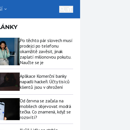
search
Í
expand_more
LÁNKY
Po těchto pár slovech musí
prodejci po telefonu
okamžitě zavěsit, jinak
zaplatí milionovou pokutu.
Naučte se je
Aplikace Komerční banky
napadli hackeři. Účty tisíců
klientů jsou v ohrožení
Od června se začala na
mobilech objevovat modrá
tečka. Co znamená, když se
rozsvítí?