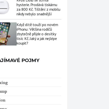
Kvůli Lidlu se strhla
hysterie. Prodává tiskárnu
za 800 Kč. Tištění z mobilu
nikdy nebylo snadnější
Když dítě touží po novém
iPhonu: Většina rodičů
zbytečně přijde o desítky
tisíc Kč. Jaký a jak nejlépe
koupit?
AJÍMAVÉ POJMY
xing
ump
ion
xpo