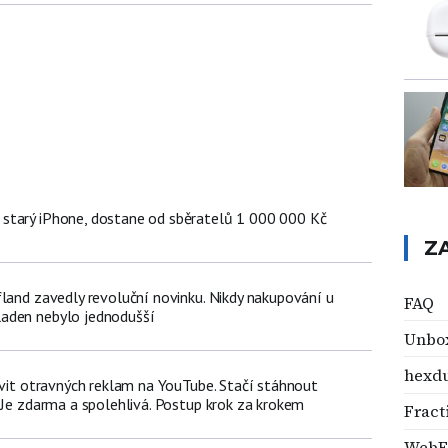
starý iPhone, dostane od sběratelů 1 000 000 Kč
Z
fland zavedly revoluční novinku. Nikdy nakupování u
FAQ
aden nebylo jednodušší
Unbo
hexd
avit otravných reklam na YouTube. Stačí stáhnout
 Je zdarma a spolehlivá. Postup krok za krokem
Fract
WebE