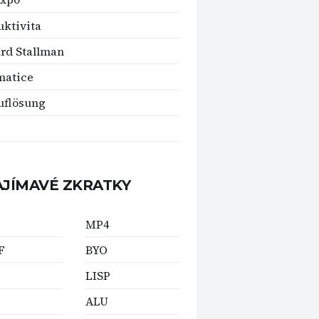
ktivita
rd Stallman
matice
uflösung
AJÍMAVÉ ZKRATKY
MP4
F
BYO
LISP
ALU