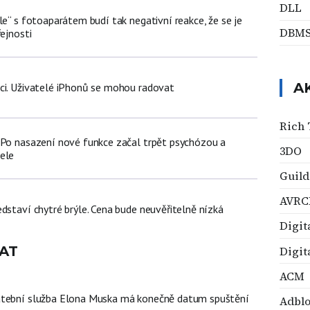
DLL
le“ s fotoaparátem budí tak negativní reakce, že se je
DBM
řejnosti
A
ci. Uživatelé iPhonů se mohou radovat
Rich 
 Po nasazení nové funkce začal trpět psychózou a
3DO
ele
Guild
AVRC
dstaví chytré brýle. Cena bude neuvěřitelně nízká
Digit
AT
Digit
ACM
atební služba Elona Muska má konečně datum spuštění
Adblo