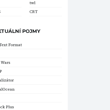
twl
S
CRT
KTUÁLNÍ POJMY
Text Format
 Wars
P
alizátor
alOcean
ck Plus