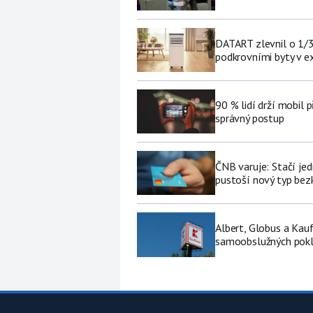
DATART zlevnil o 1/3 
podkrovními byty v e
90 % lidí drží mobil p
správný postup
ČNB varuje: Stačí jed
pustoší nový typ be
Albert, Globus a Kau
samoobslužných pokl