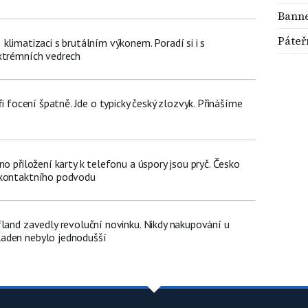
Banne
Páteřn
klimatizaci s brutálním výkonem. Poradí si i s
xtrémních vedrech
ři focení špatně. Jde o typicky český zlozvyk. Přinášíme
no přiložení karty k telefonu a úspory jsou pryč. Česko
zkontaktního podvodu
fland zavedly revoluční novinku. Nikdy nakupování u
aden nebylo jednodušší