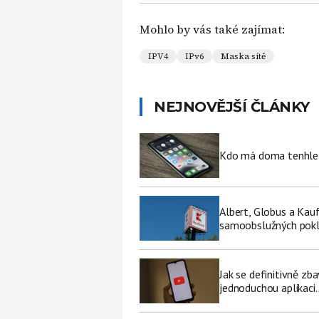
Mohlo by vás také zajímat:
IPV4
IPv6
Maska sítě
NEJNOVĚJŠÍ ČLÁNKY
Kdo má doma tenhle 
Albert, Globus a Kau
samoobslužných pokl
Jak se definitivně zb
jednoduchou aplikaci.