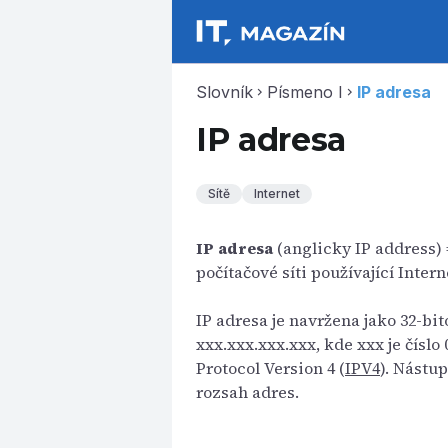
Slovník
Písmeno I
IP adresa
chevron_right
chevron_right
IP adresa
Sítě
Internet
IP adresa
(anglicky IP address) 
počítačové síti používající Intern
IP adresa je navržena jako 32-bit
xxx.xxx.xxx.xxx, kde xxx je číslo
Protocol Version 4 (
IPV4
). Nástu
rozsah adres.