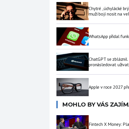
Chytré „úchylácké brý
muži bojí nosit na ve
WhatsApp přidal funk
ChatGPT se zbláznil.
pronásledovat uživat
Apple v roce 2027 pře
MOHLO BY VÁS ZAJÍM
Fintech X Money: Pl