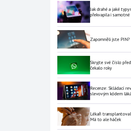
Jak drahé a jaké typy
překvapila i samotné
Zapomněli jste PIN? 
Skryjte své číslo pře
čekalo roky
Recenze: Skládací re
slevovým kódem láká
Lékaři transplantoval
Má to ale háček