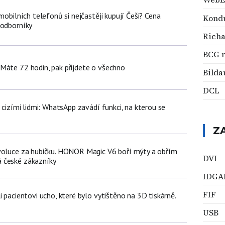
 mobilních telefonů si nejčastěji kupují Češi? Cena
Kondu
 odborníky
Richa
BCG 
Máte 72 hodin, pak přijdete o všechno
Bilda
DCL
d cizími lidmi: WhatsApp zavádí funkci, na kterou se
Z
voluce za hubičku. HONOR Magic V6 boří mýty a obřím
DVI
 české zákazníky
IDGA
FIF
i pacientovi ucho, které bylo vytištěno na 3D tiskárně.
USB