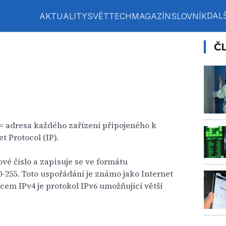
DALŠ
AKTUALITY
SVĚT
TECH
MAGAZÍN
SLOVNÍK
Č
= adresa každého zařízení připojeného k
et Protocol (IP).
ové číslo a zapisuje se ve formátu
 0-255. Toto uspořádání je známo jako Internet
pcem IPv4 je protokol IPv6 umožňující větší