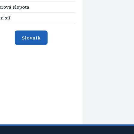
rová slepota
í síť
Slovník