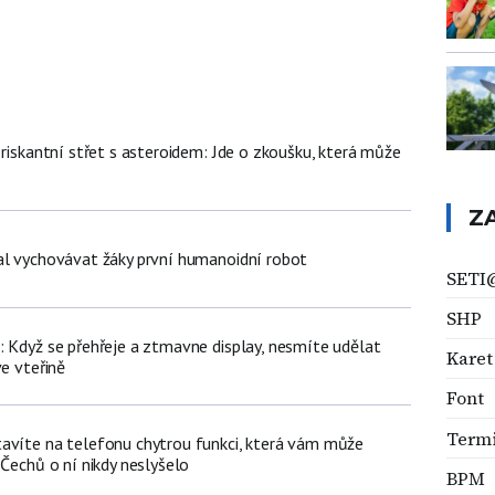
 riskantní střet s asteroidem: Jde o zkoušku, která může
Z
al vychovávat žáky první humanoidní robot
SETI
SHP
: Když se přehřeje a ztmavne display, nesmíte udělat
Karet
ve vteřině
Font
Termi
avíte na telefonu chytrou funkci, která vám může
 Čechů o ní nikdy neslyšelo
BPM