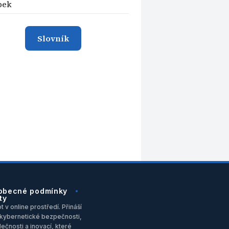
bek
Slovník
obecné podmínky
ty
 v online prostředí. Přináší
u, kybernetické bezpečnosti,
ečnosti a inovací, které