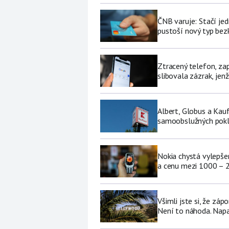
ČNB varuje: Stačí jed
pustoší nový typ be
Ztracený telefon, za
slibovala zázrak, jenž
Albert, Globus a Kau
samoobslužných pokl
Nokia chystá vylepšen
a cenu mezi 1000 – 
Všimli jste si, že zá
Není to náhoda. Nap