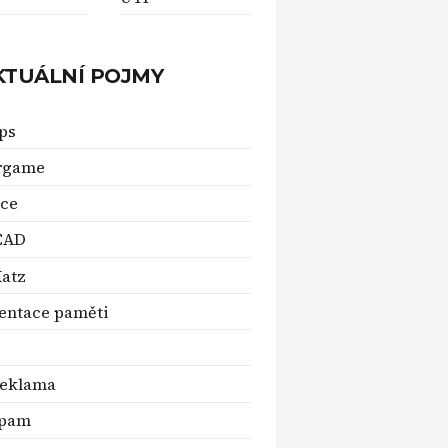
KTUÁLNÍ POJMY
ps
rgame
ace
CAD
Katz
entace paměti
reklama
spam