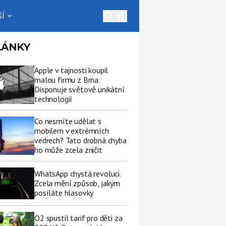
search
Í
expand_more
LÁNKY
Apple v tajnosti koupil
malou firmu z Brna.
Disponuje světově unikátní
technologií
Co nesmíte udělat s
mobilem v extrémních
vedrech? Tato drobná chyba
ho může zcela zničit
WhatsApp chystá revoluci.
Zcela mění způsob, jakým
posíláte hlasovky
O2 spustil tarif pro děti za