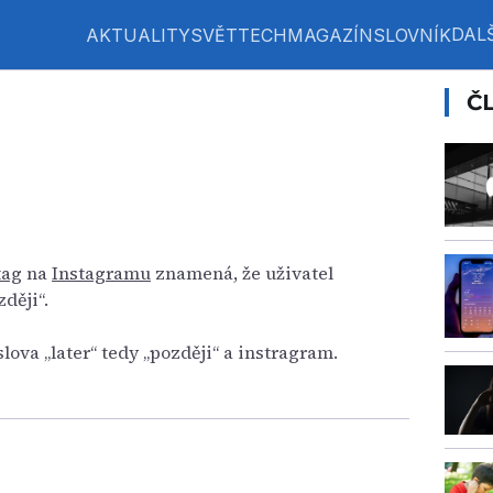
DALŠ
AKTUALITY
SVĚT
TECH
MAGAZÍN
SLOVNÍK
Č
tag
na
Instagramu
znamená, že uživatel
ději“.
lova „later“ tedy „později“ a instragram.