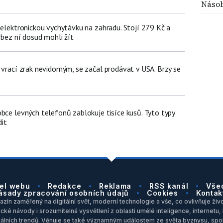
Náso
 elektronickou vychytávku na zahradu. Stojí 279 Kč a
 bez ní dosud mohli žít
 vrací zrak nevidomým, se začal prodávat v USA. Brzy se
bce levných telefonů zablokuje tisíce kusů. Tyto typy
it
el webu
Redakce
Reklama
RSS kanál
Vše
ásady zpracování osobních údajů
Cookies
Kontak
zín zaměřený na digitální svět, moderní technologie a vše, co ovlivňuje život
ické návody i srozumitelná vysvětlení z oblasti umělé inteligence, internet
itálních trendů. Věnuje se také významným událostem ze světa byznysu, spol