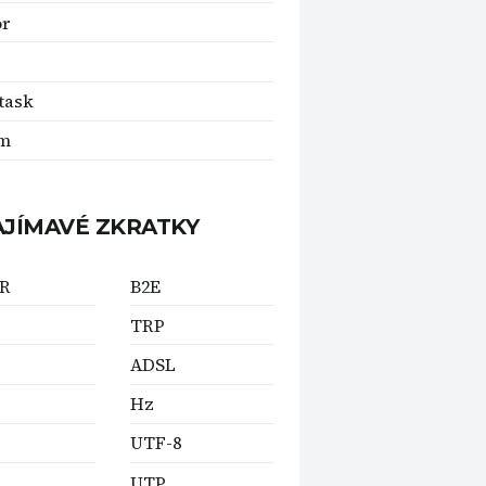
or
task
fm
AJÍMAVÉ ZKRATKY
R
B2E
TRP
ADSL
Hz
UTF-8
UTP