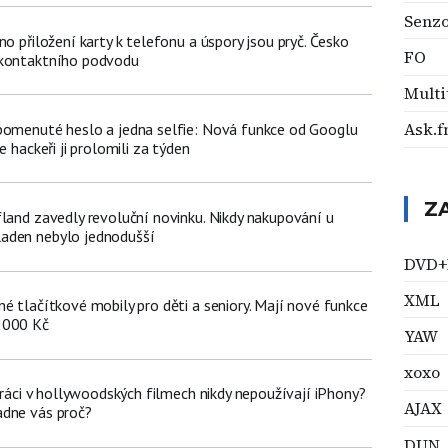
Senz
no přiložení karty k telefonu a úspory jsou pryč. Česko
FO
zkontaktního podvodu
Multi
Ask.
pomenuté heslo a jedna selfie: Nová funkce od Googlu
e hackeři ji prolomili za týden
Z
fland zavedly revoluční novinku. Nikdy nakupování u
aden nebylo jednodušší
DVD+
XML
é tlačítkové mobily pro děti a seniory. Mají nové funkce
2000 Kč
YAW
xoxo
poráci v hollywoodských filmech nikdy nepoužívají iPhony?
AJAX
adne vás proč?
DUN