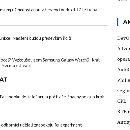
ung už nedostanou v červenci Android 17. Je třeba
A
DevO
nkce: Nadšení budou především řidiči
Adve
oper
model? Vyzkoušel jsem Samsung Galaxy Watch9: Král
ě zcela uchvátil
Auto
AT
Phil 
segm
 Facebooku do telefonu a počítače. Snadný postup krok
CPL
RTB 
Anti
 odborníci udělali znepokojující experiment