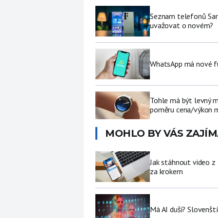
Seznam telefonů Sams
uvažovat o novém?
WhatsApp má nové fu
Tohle má být levný 
poměru cena/výkon m
MOHLO BY VÁS ZAJÍM
Jak stáhnout video z
za krokem
Má AI duši? Slovenští