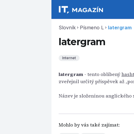
Slovník
Písmeno L
latergram
chevron_right
chevron_right
latergram
Internet
latergram
- tento oblíbený
hash
zveřejnil určitý příspěvek až „poz
Název je složeninou anglického s
Mohlo by vás také zajímat: