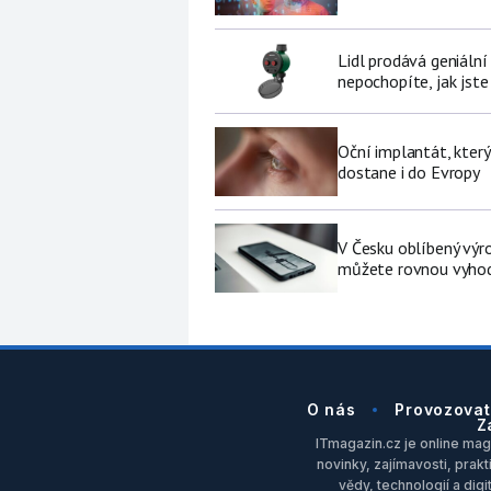
Lidl prodává geniální
nepochopíte, jak jste
Oční implantát, který
dostane i do Evropy
V Česku oblíbený výro
můžete rovnou vyhod
O nás
Provozovat
Z
ITmagazin.cz je online maga
novinky, zajímavosti, prakt
vědy, technologií a dig