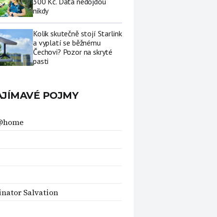
300 Kč. Data nedojdou
nikdy
Kolik skutečně stojí Starlink
a vyplatí se běžnému
Čechovi? Pozor na skryté
pasti
AJÍMAVÉ POJMY
@home
nator Salvation