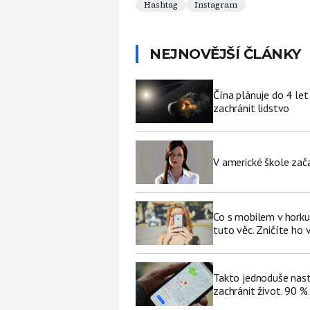
Hashtag
Instagram
NEJNOVĚJŠÍ ČLÁNKY
Čína plánuje do 4 let
zachránit lidstvo
V americké škole zač
Co s mobilem v horku
tuto věc. Zničíte ho 
Takto jednoduše nast
zachránit život. 90 %