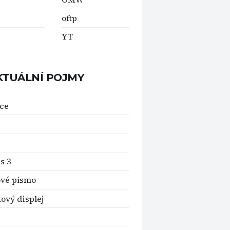
oftp
YT
KTUÁLNÍ POJMY
ce
s 3
ové písmo
ový displej