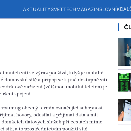
DALŠ
AKTUALITY
SVĚT
TECH
MAGAZÍN
SLOVNÍK
Č
efonních sítí se výraz používá, když je mobilní
 domovské sítě a připojí se k jiné dostupné síti.
ezdrátové zařízení (většinou mobilní telefon) je
rušení spojení.
 roaming obecný termín označující schopnost
jímat hovory, odesílat a přijímat data a mít
ně domácích datových služeb při cestách mimo
 sítí, a to prostřednictvím použití sítě