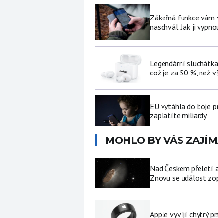
Zákeřná funkce vám v 
naschvál. Jak ji vypno
Legendární sluchátka
což je za 50 %, než v
EU vytáhla do boje p
zaplatíte miliardy
MOHLO BY VÁS ZAJÍM
Nad Českem přeletí a
Znovu se událost zop
Apple vyvíjí chytrý p