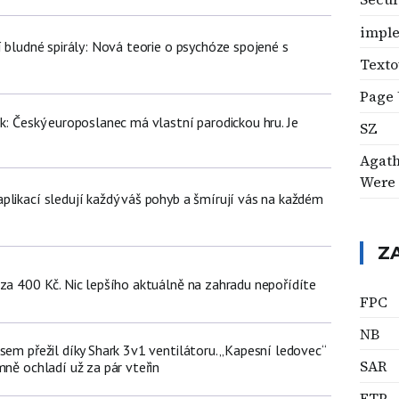
impl
í bludné spirály: Nová teorie o psychóze spojené s
Texto
Page
k: Český europoslanec má vlastní parodickou hru. Je
SZ
Agath
Were
plikací sledují každý váš pohyb a šmírují vás na každém
Z
 za 400 Kč. Nic lepšího aktuálně na zahradu nepořídíte
FPC
NB
sem přežil díky Shark 3v1 ventilátoru. „Kapesní ledovec“
SAR
mně ochladí už za pár vteřin
FTP