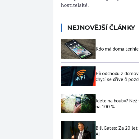
hostitelské.
NEJNOVĚJŠÍ ČLÁNKY
Kdo má doma tenhle 
Při odchodu z domova
chytí se dříve či pozd
Jdete na houby? Než 
na 100 %
Bill Gates: Za 20 le
AI