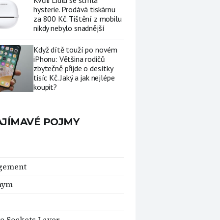
Kvůli Lidlu se strhla
hysterie. Prodává tiskárnu
za 800 Kč. Tištění z mobilu
nikdy nebylo snadnější
Když dítě touží po novém
iPhonu: Většina rodičů
zbytečně přijde o desítky
tisíc Kč. Jaký a jak nejlépe
koupit?
AJÍMAVÉ POJMY
gement
nym
e Sockets Layer