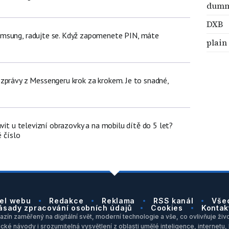
dumm
DXB
msung, radujte se. Když zapomenete PIN, máte
plain
zprávy z Messengeru krok za krokem. Je to snadné,
ávit u televizní obrazovky a na mobilu dítě do 5 let?
é číslo
el webu
Redakce
Reklama
RSS kanál
Vše
ásady zpracování osobních údajů
Cookies
Kontak
zín zaměřený na digitální svět, moderní technologie a vše, co ovlivňuje život
ické návody i srozumitelná vysvětlení z oblasti umělé inteligence, internet