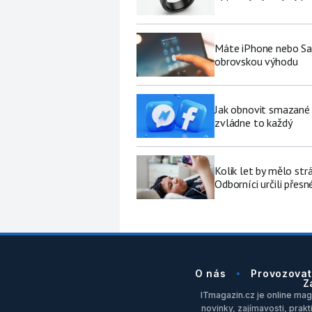
Máte iPhone nebo Sa
obrovskou výhodu
Jak obnovit smazané 
zvládne to každý
Kolik let by mělo str
Odborníci určili přesn
O nás
Provozovat
Z
ITmagazin.cz je online maga
novinky, zajímavosti, prakt