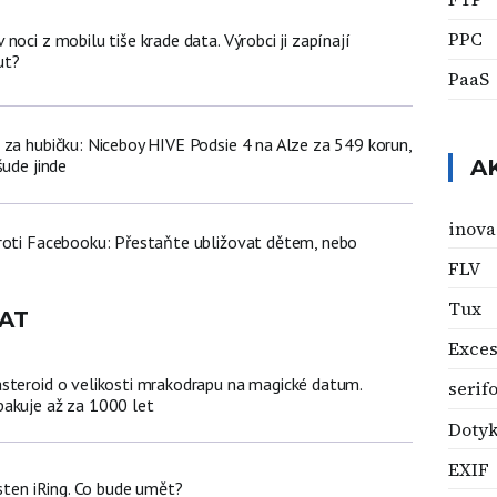
PPC
noci z mobilu tiše krade data. Výrobci ji zapínají
ut?
PaaS
 za hubičku: Niceboy HIVE Podsie 4 na Alze za 549 korun,
šude jinde
A
inova
roti Facebooku: Přestaňte ubližovat dětem, nebo
FLV
Tux
AT
Exces
steroid o velikosti mrakodrapu na magické datum.
serif
akuje až za 1000 let
Dotyk
EXIF
rsten iRing. Co bude umět?