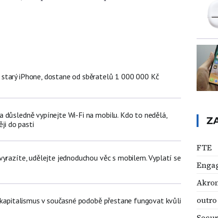
starý iPhone, dostane od sběratelů 1 000 000 Kč
 důsledně vypínejte Wi-Fi na mobilu. Kdo to nedělá,
Z
ěji do pasti
FTE
vyrazíte, udělejte jednoduchou věc s mobilem. Vyplatí se
Enga
Akro
outro
t kapitalismus v současné podobě přestane fungovat kvůli
Secur