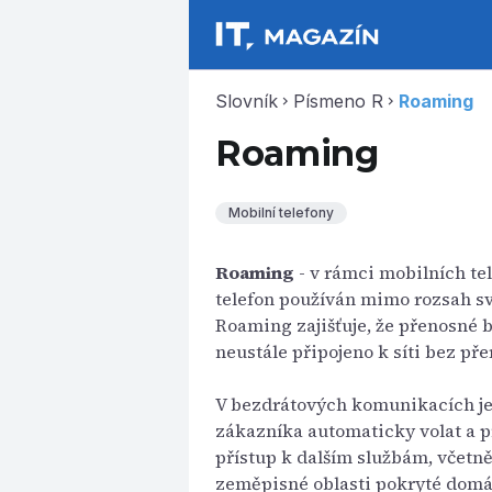
Slovník
Písmeno R
Roaming
chevron_right
chevron_right
Roaming
Mobilní telefony
Roaming
- v rámci mobilních tel
telefon používán mimo rozsah své
Roaming zajišťuje, že přenosné b
neustále připojeno k síti bez pře
V bezdrátových komunikacích je
zákazníka automaticky volat a při
přístup k dalším službám, včet
zeměpisné oblasti pokryté domácí