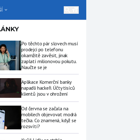
search
Í
expand_more
LÁNKY
Po těchto pár slovech musí
prodejci po telefonu
okamžitě zavěsit, jinak
zaplatí milionovou pokutu.
Naučte se je
Aplikace Komerční banky
napadli hackeři. Účty tisíců
klientů jsou v ohrožení
Od června se začala na
mobilech objevovat modrá
tečka. Co znamená, když se
rozsvítí?