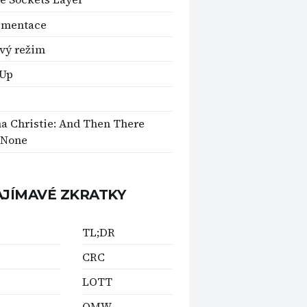
ementace
vý režim
 Up
a Christie: And Then There
 None
AJÍMAVÉ ZKRATKY
TL;DR
CRC
LOTT
OMW