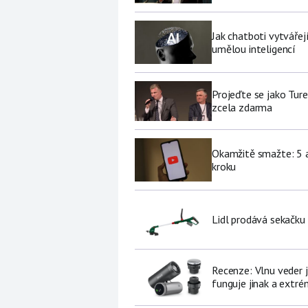
Jak chatboti vytvářej
umělou inteligencí
Projeďte se jako Ture
zcela zdarma
Okamžitě smažte: 5 a
kroku
Lidl prodává sekačku
Recenze: Vlnu veder j
funguje jinak a extré