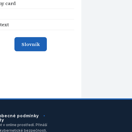
y card
 text
Slovník
obecné podmínky
ty
 v online prostředí. Přináší
u, kybernetické bezpečnosti,