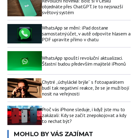
Revoluční novinka: Bolt si v Česku
objednáte přes ChatGPT. Je to nejsnazší
světový systém
WhatsApp se mění: iPad dostane
samostatný účet, v autě odpovíte hlasem a
PDF upravíte přímo v chatu
WhatsApp spouští revoluční aktualizaci.
Šťastní budou především majitelé iPhonů
Chytré „úchylácké brýle“ s fotoaparátem
budí tak negativní reakce, že se je muži bojí
nosit na veřejnosti
Proč vás iPhone sleduje, i když jste mu to
zakázali: Kdy se začít znepokojovat a kdy
to nechat být?
MOHLO BY VÁS ZAJÍMAT