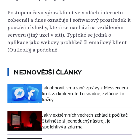
Postupem času výraz klient ve vodách internetu
zobecněl a dnes označuje i softwarový prostředek k
používání služby, která se nachází na vzdáleném
serveru (jiný uzel v síti). Typické se jedná o
aplikace jako webový prohlížeč či emailový klient
(Outlook)j a podobně.
NEJNOVĚJŠÍ ČLÁNKY
Jak obnovit smazané zprávy z Messengeru
krok za krokem. Je to snadné, zvládne to
každý
Jak v extrémních vedrech zchladit počítač:
Stáhněte si jednoduchý nástroj, je
spolehlivý a zdarma