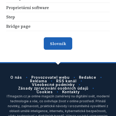
Proprietární software
Step
Bridge page
Slovník
O nás
Provozovatel webu
Redakce
Reklama
RSS kanál
Všeobecné podmínky
Zásady zpracování osobních údajů
Cookies
Kontakty
ITmagazin.cz je online magazín zaměřený na digitální svět, moderní
technologie a vše, co ovlivňuje život v online prostředí. Přináší
novinky, zajímavosti, praktické návody i srozumitelná vysvětlení z
oblasti umělé inteligence, internetu, kybernetické bezpečnosti,
vědy, technologií a digitálních trendů. Věnuje se také významným