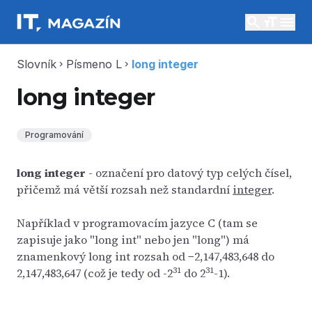
search
menu
Slovník
Písmeno L
long integer
chevron_right
chevron_right
long integer
Programování
long integer
- označení pro datový typ celých čísel,
přičemž má větší rozsah než standardní
integer
.
Například v programovacím jazyce C (tam se
zapisuje jako "long int" nebo jen "long") má
znamenkový long int rozsah od −2,147,483,648 do
31
31
2,147,483,647 (což je tedy od -2
do 2
-1).