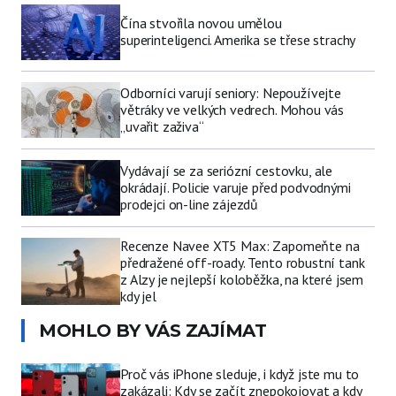
Čína stvořila novou umělou
superinteligenci. Amerika se třese strachy
Odborníci varují seniory: Nepoužívejte
větráky ve velkých vedrech. Mohou vás
„uvařit zaživa“
Vydávají se za seriózní cestovku, ale
okrádají. Policie varuje před podvodnými
prodejci on-line zájezdů
Recenze Navee XT5 Max: Zapomeňte na
předražené off-roady. Tento robustní tank
z Alzy je nejlepší koloběžka, na které jsem
kdy jel
MOHLO BY VÁS ZAJÍMAT
Proč vás iPhone sleduje, i když jste mu to
zakázali: Kdy se začít znepokojovat a kdy