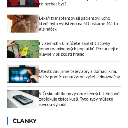
to nechat být?
Lékaři transplantovali pacientovi ucho,
které bylo vytištěno na 3D tiskárně. Má to
ale háček
I v zemích EU můžete zaplatit stovky
korun roamingových poplatků. Pozor dejte
hlavně v blízkosti hranic
Otestovali jsme televizory a domácí kina.
Vítěz poměr cena/výkon vyšel jednoznačný
V Česku oblíbený výrobce levných telefonů
zablokuje tisíce kusů. Tyto typy můžete
rovnou vyhodit
ČLÁNKY