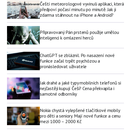
Čeští meteorologové vyvinuli aplikaci, která
předpoví počasí minutu po minutě. Jak ji
zdarma stáhnout na iPhone a Android?
Připravovaný Pán prstenů použije umělou
inteligenci k omlazení herců
ChatGPT se zbláznil. Po nasazení nové
funkce začal trpět psychózou a
pronásledovat uživatele
Jak drahé a jaké typy mobilních telefonů si
nejčastěji kupují Češi? Cena překvapila i
samotné odborníky
Nokia chystá vylepšené tlačítkové mobily
pro děti a seniory. Mají nové funkce a cenu
mezi 1000 – 2000 Kč