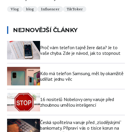
Vlog
blog
Influencer
TikToker
NEJNOVĚJŠÍ ČLÁNKY
Proč vám telefon tajně žere data? Je to
vaše chyba. Zde je návod, jak to stopnout
Kdo má telefon Samsung, měl by okamžitě
udělat jednu věc
16 nositelů Nobelovy ceny varuje před
zhoubnou umělou inteligencí
Česká spořitelna varuje před „zlodějskými“
bankomaty. Připraví vás o tisíce korun na