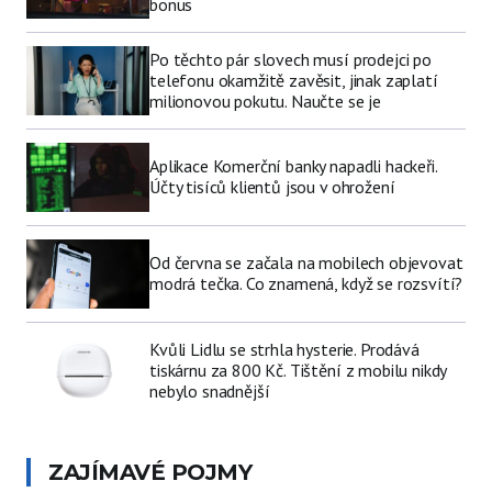
bonus
Po těchto pár slovech musí prodejci po
telefonu okamžitě zavěsit, jinak zaplatí
milionovou pokutu. Naučte se je
Aplikace Komerční banky napadli hackeři.
Účty tisíců klientů jsou v ohrožení
Od června se začala na mobilech objevovat
modrá tečka. Co znamená, když se rozsvítí?
Kvůli Lidlu se strhla hysterie. Prodává
tiskárnu za 800 Kč. Tištění z mobilu nikdy
nebylo snadnější
ZAJÍMAVÉ POJMY