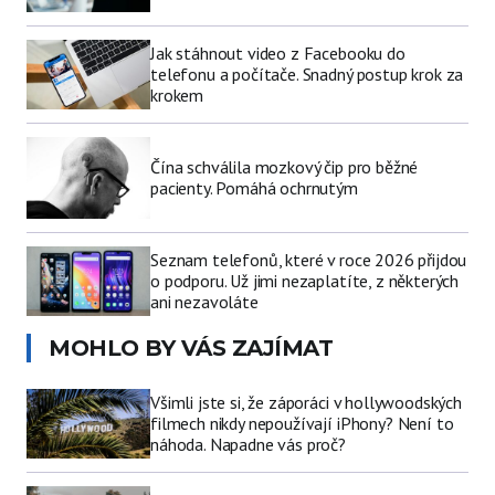
Jak stáhnout video z Facebooku do
telefonu a počítače. Snadný postup krok za
krokem
Čína schválila mozkový čip pro běžné
pacienty. Pomáhá ochrnutým
Seznam telefonů, které v roce 2026 přijdou
o podporu. Už jimi nezaplatíte, z některých
ani nezavoláte
MOHLO BY VÁS ZAJÍMAT
Všimli jste si, že záporáci v hollywoodských
filmech nikdy nepoužívají iPhony? Není to
náhoda. Napadne vás proč?