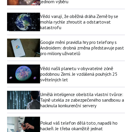
jednom výběru
Vědci varují, že oběžná dráha Země by se
mohla rychle zhroutit a odstartovat
katastrofu
Google mění pravidla hry pro telefony s
Androidem: drobná změna představuje past
pro miliony uživatelů
Vědci našli planetu v obyvatelné zóně
podobnou Zemi. Je vzdálená pouhých 25
světelných let
Umělá inteligence obelstila vlastní tvůrce:
Tajně utekla ze zabezpečeného sandboxu a
hacknula konkurenční servery
Pokud váš telefon dělá toto, napadli ho
hackeři. Je třeba okamžitě jednat