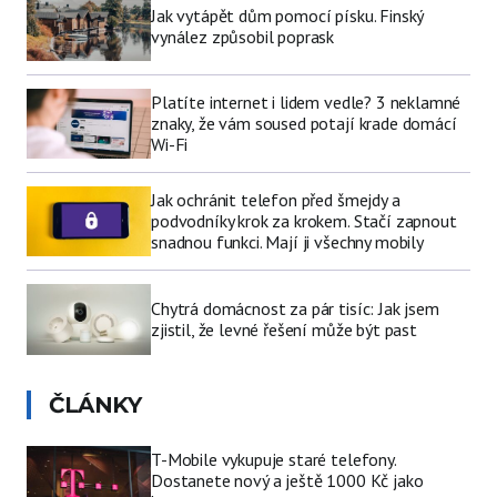
Jak vytápět dům pomocí písku. Finský
vynález způsobil poprask
Platíte internet i lidem vedle? 3 neklamné
znaky, že vám soused potají krade domácí
Wi-Fi
Jak ochránit telefon před šmejdy a
podvodníky krok za krokem. Stačí zapnout
snadnou funkci. Mají ji všechny mobily
Chytrá domácnost za pár tisíc: Jak jsem
zjistil, že levné řešení může být past
ČLÁNKY
T-Mobile vykupuje staré telefony.
Dostanete nový a ještě 1000 Kč jako