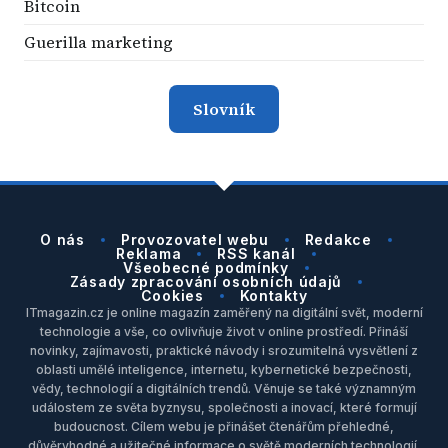
Bitcoin
Guerilla marketing
Slovník
O nás
Provozovatel webu
Redakce
Reklama
RSS kanál
Všeobecné podmínky
Zásady zpracování osobních údajů
Cookies
Kontakty
ITmagazin.cz je online magazín zaměřený na digitální svět, moderní
technologie a vše, co ovlivňuje život v online prostředí. Přináší
novinky, zajímavosti, praktické návody i srozumitelná vysvětlení z
oblasti umělé inteligence, internetu, kybernetické bezpečnosti,
vědy, technologií a digitálních trendů. Věnuje se také významným
událostem ze světa byznysu, společnosti a inovací, které formují
budoucnost. Cílem webu je přinášet čtenářům přehledné,
důvěryhodné a užitečné informace o světě moderních technologií.