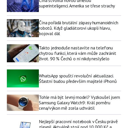
Čína stvořila novou umělou
superinteligenci. Amerika se třese strachy
Čína pořádá brutální zápasy humanoidních
robotů. Když gladiátorovi ukopli hlavu,
bojoval dál
Takto jednoduše nastavíte na telefonu
chytrou funkci, která vám může zachránit
život. 90 % Čechů o ní nikdy neslyšelo
WhatsApp spouští revoluční aktualizaci.
Šťastní budou především majitelé iPhonů
Tohle má být levný model? Vyzkoušel jsem
Samsung Galaxy Watch9: Král poměru
cena/výkon mě zcela uchvátil
Nejlepší pracovní notebook v Česku právě
zlevnil. Aktuálně stojí pod 10 000 Kč a