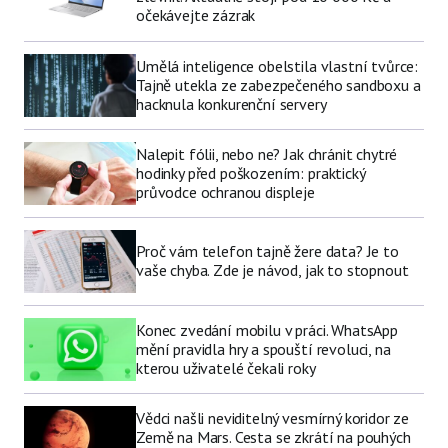
očekávejte zázrak
Umělá inteligence obelstila vlastní tvůrce:
Tajně utekla ze zabezpečeného sandboxu a
hacknula konkurenční servery
Nalepit fólii, nebo ne? Jak chránit chytré
hodinky před poškozením: praktický
průvodce ochranou displeje
Proč vám telefon tajně žere data? Je to
vaše chyba. Zde je návod, jak to stopnout
Konec zvedání mobilu v práci. WhatsApp
mění pravidla hry a spouští revoluci, na
kterou uživatelé čekali roky
Vědci našli neviditelný vesmírný koridor ze
Země na Mars. Cesta se zkrátí na pouhých