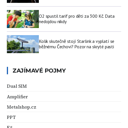
O2 spustil tarif pro děti za 300 Kč. Data
nedojdou nikdy
Kolik skutečně stojí Starlink a vyplatí se
běžnému Čechovi? Pozor na skryté pasti
ZAJÍMAVÉ POJMY
Dual SIM
Amplifier
Metalshop.cz
PPT
F#