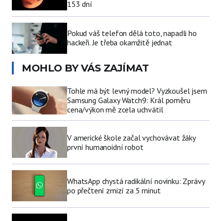
153 dní
Pokud váš telefon dělá toto, napadli ho
hackeři. Je třeba okamžitě jednat
MOHLO BY VÁS ZAJÍMAT
Tohle má být levný model? Vyzkoušel jsem
Samsung Galaxy Watch9: Král poměru
cena/výkon mě zcela uchvátil
V americké škole začal vychovávat žáky
první humanoidní robot
WhatsApp chystá radikální novinku: Zprávy
po přečtení zmizí za 5 minut