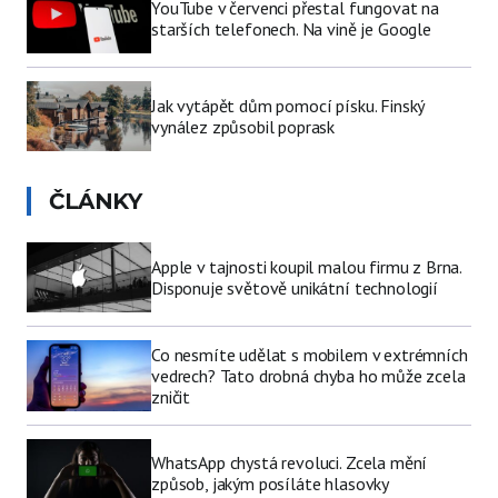
YouTube v červenci přestal fungovat na
starších telefonech. Na vině je Google
Jak vytápět dům pomocí písku. Finský
vynález způsobil poprask
ČLÁNKY
Apple v tajnosti koupil malou firmu z Brna.
Disponuje světově unikátní technologií
Co nesmíte udělat s mobilem v extrémních
vedrech? Tato drobná chyba ho může zcela
zničit
WhatsApp chystá revoluci. Zcela mění
způsob, jakým posíláte hlasovky