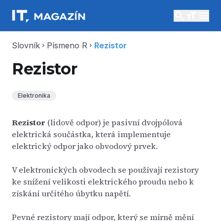
search
menu
Slovník
Písmeno R
Rezistor
chevron_right
chevron_right
Rezistor
Elektronika
Rezistor
(lidově odpor) je pasivní dvojpólová
elektrická součástka, která implementuje
elektrický odpor jako obvodový prvek.
V elektronických obvodech se používají rezistory
ke snížení velikosti elektrického proudu nebo k
získání určitého úbytku napětí.
Pevné rezistory mají odpor, který se mírně mění