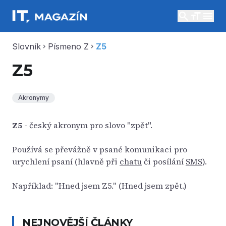
search
menu
Slovník
Písmeno Z
Z5
chevron_right
chevron_right
Z5
Akronymy
Z5
- český akronym pro slovo "zpět".
Používá se převážně v psané komunikaci pro
urychlení psaní (hlavně při
chatu
či posílání
SMS
).
Například: "Hned jsem Z5." (Hned jsem zpět.)
NEJNOVĚJŠÍ ČLÁNKY