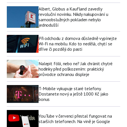
Albert, Globus a Kaufland zavedly
revoluční novinku. Nikdy nakupování u
samoobslužných pokladen nebylo
jednodušší
Při odchodu z domova důsledně vypínejte
Wi-Fi na mobilu. Kdo to nedělá, chytí se
dříve či později do pasti
Nalepit fólii, nebo ne? Jak chránit chytré
hodinky před poškozením: praktický
průvodce ochranou displeje
T-Mobile vykupuje staré telefony.
Dostanete nový a ještě 1000 Kč jako
bonus
YouTube v červenci přestal fungovat na
starších telefonech. Na vině je Google