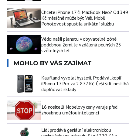
Chcete iPhone 17 či MacBook Neo? Od 349
Kč měsíčně může být Váš. Mobil
Pohotovost spustila unikátní službu
Vědci našli planetu v obyvatelné zóně
podobnou Zemi. Je vzdálená pouhých 25
světelných let
MOHLO BY VÁS ZAJÍMAT
Kaufland vyvolal hysterii. Prodává „kopii“
iPhonu 17 Pro za 2 877 Kč. Češi šílí, nestíhá
doplňovat sklady
16 nositelů Nobelovy ceny varuje před
zhoubnou umělou inteligencí
Lidl prodává geniální elektronickou
vychytávku na zahradu. Stojí 279 Kč a