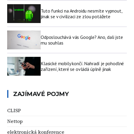
Tuto funkci na Androidu nesmíte vypnout,
jinak se v civilizaci ze zlou potážete
Odposlouchává vás Google? Ano, dali jste
mu souhlas
Klasické mobily končí. Nahradí je pohodlné
zařízení, které se ovládá úplně jinak
ZAJÍMAVÉ POJMY
CLISP
Nettop
elektronická konference