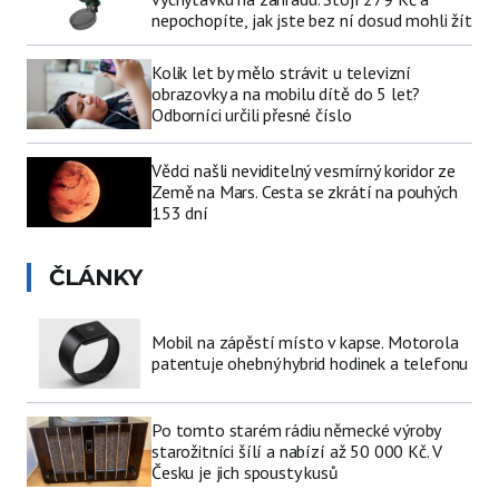
nepochopíte, jak jste bez ní dosud mohli žít
Kolik let by mělo strávit u televizní
obrazovky a na mobilu dítě do 5 let?
Odborníci určili přesné číslo
Vědci našli neviditelný vesmírný koridor ze
Země na Mars. Cesta se zkrátí na pouhých
153 dní
ČLÁNKY
Mobil na zápěstí místo v kapse. Motorola
patentuje ohebný hybrid hodinek a telefonu
Po tomto starém rádiu německé výroby
starožitníci šílí a nabízí až 50 000 Kč. V
Česku je jich spousty kusů