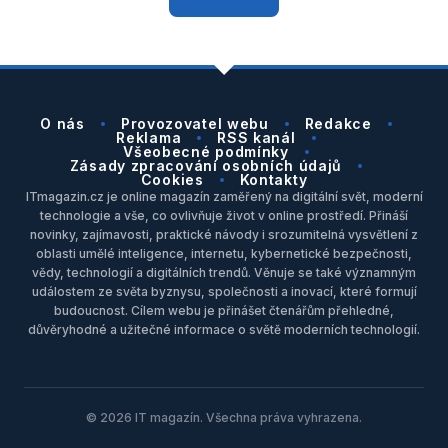
O nás
Provozovatel webu
Redakce
Reklama
RSS kanál
Všeobecné podmínky
Zásady zpracování osobních údajů
Cookies
Kontakty
ITmagazin.cz je online magazín zaměřený na digitální svět, moderní
technologie a vše, co ovlivňuje život v online prostředí. Přináší
novinky, zajímavosti, praktické návody i srozumitelná vysvětlení z
oblasti umělé inteligence, internetu, kybernetické bezpečnosti,
vědy, technologií a digitálních trendů. Věnuje se také významným
událostem ze světa byznysu, společnosti a inovací, které formují
budoucnost. Cílem webu je přinášet čtenářům přehledné,
důvěryhodné a užitečné informace o světě moderních technologií.
© 2026 IT magazín. Všechna práva vyhrazena.