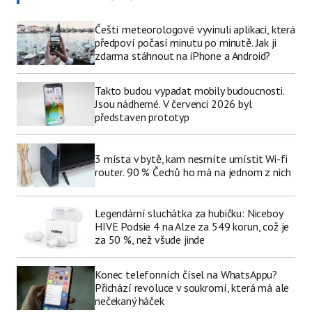
Čeští meteorologové vyvinuli aplikaci, která
předpoví počasí minutu po minutě. Jak ji
zdarma stáhnout na iPhone a Android?
Takto budou vypadat mobily budoucnosti.
Jsou nádherné. V červenci 2026 byl
představen prototyp
3 místa v bytě, kam nesmíte umístit Wi-fi
router. 90 % Čechů ho má na jednom z nich
Legendární sluchátka za hubičku: Niceboy
HIVE Podsie 4 na Alze za 549 korun, což je
za 50 %, než všude jinde
Konec telefonních čísel na WhatsAppu?
Přichází revoluce v soukromí, která má ale
nečekaný háček