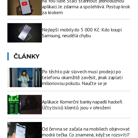
na YouTube. Stačí stáhnout jednoduchou
aplikaci. Je zdarma a spolehlivá. Postup krok
za krokem
Nejlepší mobily do 5 000 Kč: Kdo koupí
Samsung, neudělá chybu
ČLÁNKY
Po těchto pár slovech musí prodejci po
telefonu okamžitě zavěsit, jinak zaplatí
milionovou pokutu. Naučte se je
Aplikace Komerční banky napadli hackeři.
Účty tisíců klientů jsou v ohrožení
Od června se začala na mobilech objevovat
modrá tečka. Co znamená, když se rozsvítí?