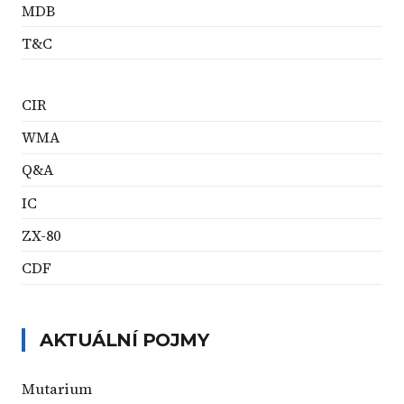
MDB
T&C
CIR
WMA
Q&A
IC
ZX-80
CDF
AKTUÁLNÍ POJMY
Mutarium