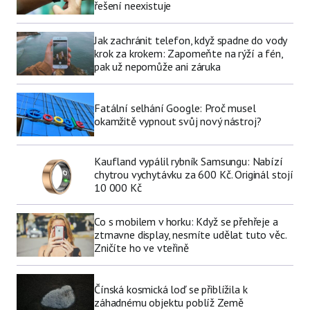
řešení neexistuje
Jak zachránit telefon, když spadne do vody
krok za krokem: Zapomeňte na rýží a fén,
pak už nepomůže ani záruka
Fatální selhání Google: Proč musel
okamžitě vypnout svůj nový nástroj?
Kaufland vypálil rybník Samsungu: Nabízí
chytrou vychytávku za 600 Kč. Originál stojí
10 000 Kč
Co s mobilem v horku: Když se přehřeje a
ztmavne display, nesmíte udělat tuto věc.
Zničíte ho ve vteřině
Čínská kosmická loď se přiblížila k
záhadnému objektu poblíž Země