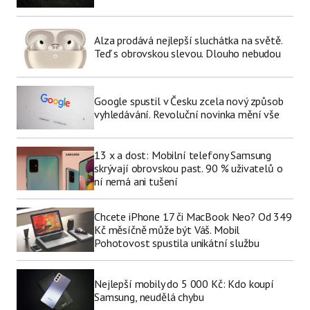
Alza prodává nejlepší sluchátka na světě.
Teď s obrovskou slevou. Dlouho nebudou
Google spustil v Česku zcela nový způsob
vyhledávání. Revoluční novinka mění vše
13 x a dost: Mobilní telefony Samsung
skrývají obrovskou past. 90 % uživatelů o
ní nemá ani tušení
Chcete iPhone 17 či MacBook Neo? Od 349
Kč měsíčně může být Váš. Mobil
Pohotovost spustila unikátní službu
Nejlepší mobily do 5 000 Kč: Kdo koupí
Samsung, neudělá chybu