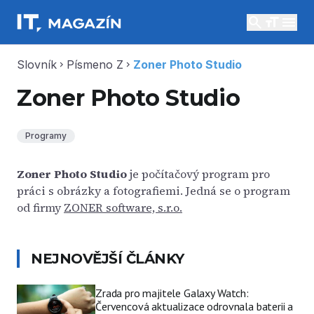
search
menu
Slovník
Písmeno Z
Zoner Photo Studio
chevron_right
chevron_right
Zoner Photo Studio
Programy
Zoner Photo Studio
je počítačový program pro
práci s obrázky a fotografiemi. Jedná se o program
od firmy
ZONER software, s.r.o.
NEJNOVĚJŠÍ ČLÁNKY
Zrada pro majitele Galaxy Watch:
Červencová aktualizace odrovnala baterii a