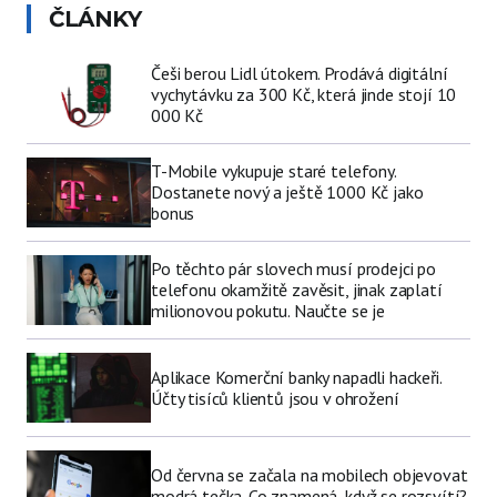
ČLÁNKY
Češi berou Lidl útokem. Prodává digitální
vychytávku za 300 Kč, která jinde stojí 10
000 Kč
T-Mobile vykupuje staré telefony.
Dostanete nový a ještě 1000 Kč jako
bonus
Po těchto pár slovech musí prodejci po
telefonu okamžitě zavěsit, jinak zaplatí
milionovou pokutu. Naučte se je
Aplikace Komerční banky napadli hackeři.
Účty tisíců klientů jsou v ohrožení
Od června se začala na mobilech objevovat
modrá tečka. Co znamená, když se rozsvítí?