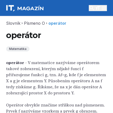
search
menu
Slovník
Písmeno O
operátor
chevron_right
chevron_right
operátor
Matematika
operátor
- V matematice nazýváme operátorem
takové zobrazení, kterým nějaké funci f
přiřazujeme funkci g, tzn. Af=g, kde f je elementem
X a g je elementem Y. Působením operátoru A na f
tedy získáme g. Říkáme, že na x je dán operátor A
zobrazující prostor X do prostoru Y.
Operátor obvykle značíme stříškou nad písmenem.
Prvek f nazýváme vzorkem a prvek g obrazem.