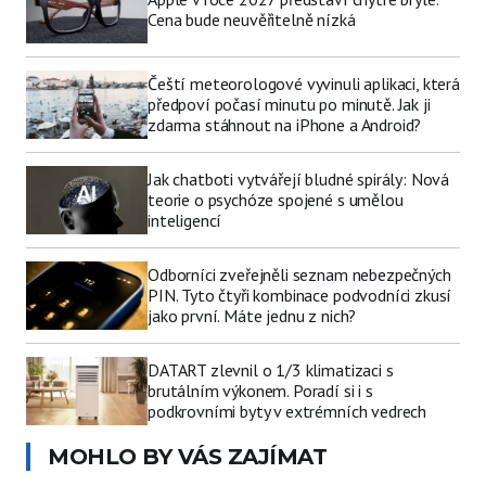
Cena bude neuvěřitelně nízká
Čeští meteorologové vyvinuli aplikaci, která
předpoví počasí minutu po minutě. Jak ji
zdarma stáhnout na iPhone a Android?
Jak chatboti vytvářejí bludné spirály: Nová
teorie o psychóze spojené s umělou
inteligencí
Odborníci zveřejněli seznam nebezpečných
PIN. Tyto čtyři kombinace podvodníci zkusí
jako první. Máte jednu z nich?
DATART zlevnil o 1/3 klimatizaci s
brutálním výkonem. Poradí si i s
podkrovními byty v extrémních vedrech
MOHLO BY VÁS ZAJÍMAT