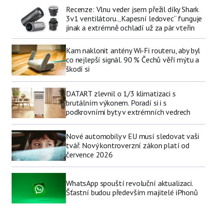
Recenze: Vlnu veder jsem přežil díky Shark
3v1 ventilátoru. „Kapesní ledovec“ funguje
jinak a extrémně ochladí už za pár vteřin
Kam naklonit antény Wi-Fi routeru, aby byl
co nejlepší signál. 90 % Čechů věří mýtu a
škodí si
DATART zlevnil o 1/3 klimatizaci s
brutálním výkonem. Poradí si i s
podkrovními byty v extrémních vedrech
Nové automobily v EU musí sledovat vaši
tvář. Nový kontroverzní zákon platí od
července 2026
WhatsApp spouští revoluční aktualizaci.
Šťastní budou především majitelé iPhonů