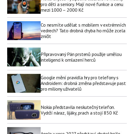
pro děti a seniory. Mají nové funkce a cenu
mezi 1000 – 2000 Kč
Co nesmíte udělat s mobilem v extrémních
vedrech? Tato drobná chyba ho může zcela
zničit
Připravovaný Pán prstenů použije umělou
inteligenci k omlazení herců
Google mění pravidla hry pro telefony s
Androidem: drobná změna představuje past
pro miliony uživatelů
Nokia představila neskutečný telefon.
Vydrží náraz, lijáky, prach a stojí 850 Kč
Apple v roce 2027 představí chytré brýle.