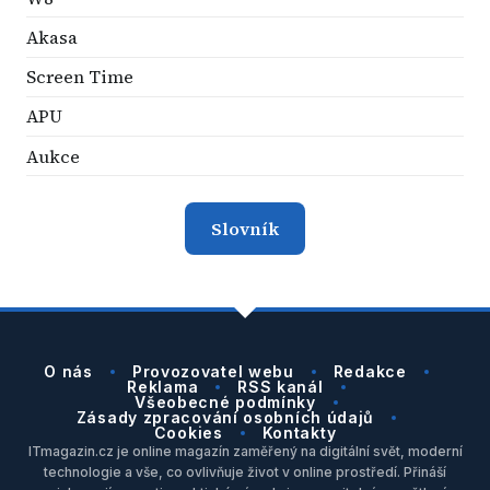
Akasa
Screen Time
APU
Aukce
Slovník
O nás
Provozovatel webu
Redakce
Reklama
RSS kanál
Všeobecné podmínky
Zásady zpracování osobních údajů
Cookies
Kontakty
ITmagazin.cz je online magazín zaměřený na digitální svět, moderní
technologie a vše, co ovlivňuje život v online prostředí. Přináší