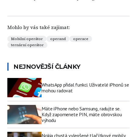
Mohlo by vás také zajímat:
Mobilní operátor
operand
operace
ternární operátor
NEJNOVĚJŠÍ ČLÁNKY
WhatsApp přidal funkci. Uživatelé iPhonů se
mohou radovat
Máte iPhone nebo Samsung, radujte se.
Když zapomenete PIN, máte obrovskou
výhodu
Nokia chystá vylepšené tlačítkové mobily