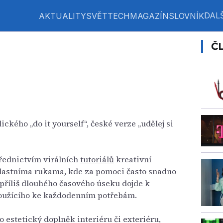
DALŠ
AKTUALITY
SVĚT
TECH
MAGAZÍN
SLOVNÍK
Č
ického „do it yourself“, české verze „udělej si
třednictvím virálních
tutoriálů
kreativní
vlastníma rukama, kde za pomoci často snadno
říliš dlouhého časového úseku dojde k
loužícího ke každodenním potřebám.
o estetický doplněk interiéru či exteriéru,