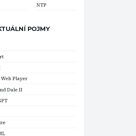
NTP
KTUÁLNÍ POJMY
rt
I
 Web Player
nd Dale II
GPT
nze
ML