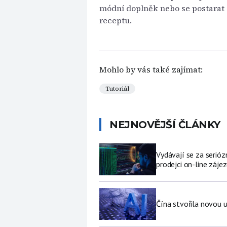
módní doplněk nebo se postarat 
receptu.
Mohlo by vás také zajímat:
Tutoriál
NEJNOVĚJŠÍ ČLÁNKY
Vydávají se za serióz
prodejci on-line záje
Čína stvořila novou u