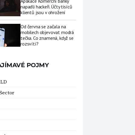
Aplikace Komerční banky
napadli hackeři. Účty tisíců
klientů jsou v ohrožení
Od června se začala na
mobilech objevovat modrá
tečka. Co znamená, když se
rozsvítí?
AJÍMAVÉ POJMY
-LD
Sector