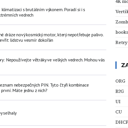
4K mo
klimatizaci s brutálním výkonem. Poradí si i s
Verti
xtrémních vedrech
Zomb
book
né dráze nový kosmický motor, který nepotřebuje palivo.
vřít lidstvu vesmír dokořán
Retry
iory: Nepoužívejte větráky ve velkých vedrech. Mohou vás
Z
ORG
 seznam nebezpečných PIN. Tyto čtyři kombinace
 první. Máte jednu z nich?
B2G
UI
CU
y selhaly
DHC