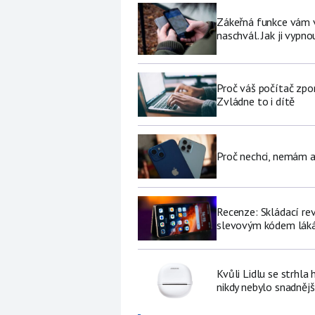
Zákeřná funkce vám v 
naschvál. Jak ji vypno
Proč váš počítač zpo
Zvládne to i dítě
Proč nechci, nemám a
Recenze: Skládací re
slevovým kódem láká
Kvůli Lidlu se strhla
nikdy nebylo snadnějš