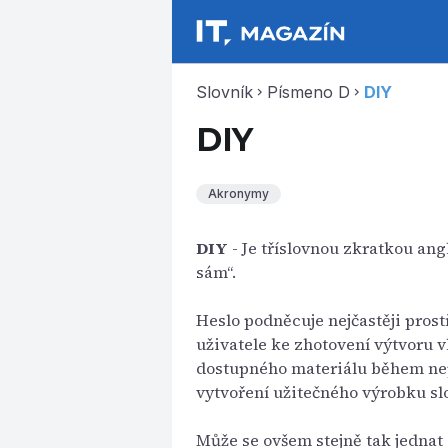
Slovník
Písmeno D
DIY
chevron_right
chevron_right
DIY
Akronymy
DIY
- Je tříslovnou zkratkou angl
sám“.
Heslo podněcuje nejčastěji pros
uživatele ke zhotovení výtvoru 
dostupného materiálu během nep
vytvoření užitečného výrobku s
Může se ovšem stejně tak jednat 