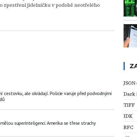
o zpestření jídelníčku v podobě neotřelého
Z
JSON
ní cestovku, ale okrádají. Policie varuje před podvodnými
Dark 
zdů
TIFF
IDK
mělou superinteligenci. Amerika se třese strachy
RFC