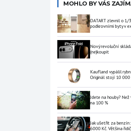
MOHLO BY VÁS ZAJÍM
DATART zlevnil o 1/3 
podkrovními byty v e
Nový revoluční sklád
(ne)koupit
Kaufland vypálil ryb
Originál stojí 10 000
Jdete na houby? Než 
na 100 %
Jak ušetřit za benzí
6000 Kč. Většina řidi