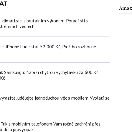
AT
Amaz
klimatizaci s brutálním výkonem. Poradí si i s
xtrémních vedrech
ací iPhone bude stát 52 000 Kč. Proč ho rozhodně
ník Samsungu: Nabízí chytrou vychytávku za 600 Kč.
 Kč
vyrazíte, udělejte jednoduchou věc s mobilem. Vyplatí se
n: Trik s mobilním telefonem Vám ročně zachrání přes
čů dělá pravý opak