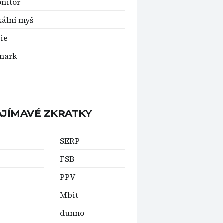
nitor
kální myš
ie
mark
AJÍMAVÉ ZKRATKY
SERP
FSB
PPV
Mbit
P
dunno