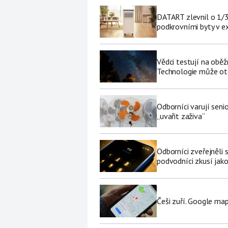
DATART zlevnil o 1/3 
podkrovními byty v e
Vědci testují na oběž
Technologie může ote
Odborníci varují sen
„uvařit zaživa“
Odborníci zveřejněli
podvodníci zkusí jako
Češi zuří. Google map