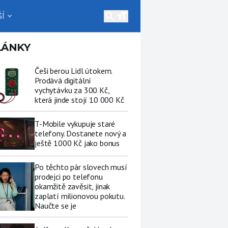
search
Í
expand_more
LÁNKY
Češi berou Lidl útokem.
Prodává digitální
vychytávku za 300 Kč,
která jinde stojí 10 000 Kč
T-Mobile vykupuje staré
telefony. Dostanete nový a
ještě 1000 Kč jako bonus
Po těchto pár slovech musí
prodejci po telefonu
okamžitě zavěsit, jinak
zaplatí milionovou pokutu.
Naučte se je