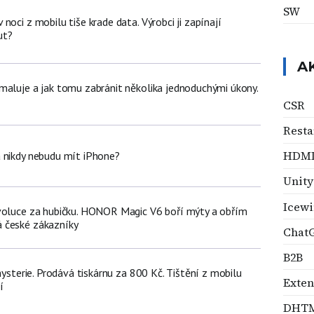
SW
noci z mobilu tiše krade data. Výrobci ji zapínají
ut?
A
maluje a jak tomu zabránit několika jednoduchými úkony.
CSR
Resta
HDM
 nikdy nebudu mít iPhone?
Unity
Icewi
voluce za hubičku. HONOR Magic V6 boří mýty a obřím
 české zákazníky
Chat
B2B
 hysterie. Prodává tiskárnu za 800 Kč. Tištění z mobilu
Exte
í
DHT