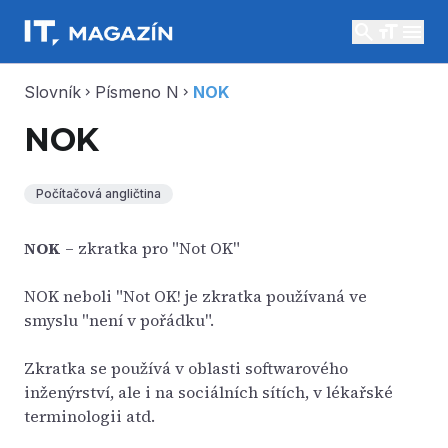
search
menu
Slovník
Písmeno N
NOK
chevron_right
chevron_right
NOK
Počítačová angličtina
NOK
– zkratka pro "Not OK"
NOK neboli "Not OK! je zkratka používaná ve
smyslu "není v pořádku".
Zkratka se používá v oblasti softwarového
inženýrství, ale i na sociálních sítích, v lékařské
terminologii atd.