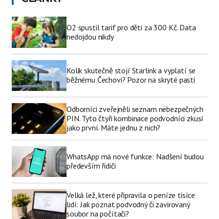
O2 spustil tarif pro děti za 300 Kč. Data
nedojdou nikdy
Kolik skutečně stojí Starlink a vyplatí se
běžnému Čechovi? Pozor na skryté pasti
Odborníci zveřejněli seznam nebezpečných
PIN. Tyto čtyři kombinace podvodníci zkusí
jako první. Máte jednu z nich?
WhatsApp má nové funkce: Nadšení budou
především řidiči
Velká lež, které připravila o peníze tisíce
lidí: Jak poznat podvodný či zavirovaný
soubor na počítači?