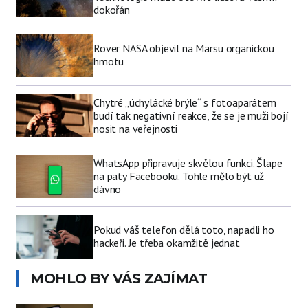
dokořán
Rover NASA objevil na Marsu organickou
hmotu
Chytré „úchylácké brýle“ s fotoaparátem
budí tak negativní reakce, že se je muži bojí
nosit na veřejnosti
WhatsApp připravuje skvělou funkci. Šlape
na paty Facebooku. Tohle mělo být už
dávno
Pokud váš telefon dělá toto, napadli ho
hackeři. Je třeba okamžitě jednat
MOHLO BY VÁS ZAJÍMAT