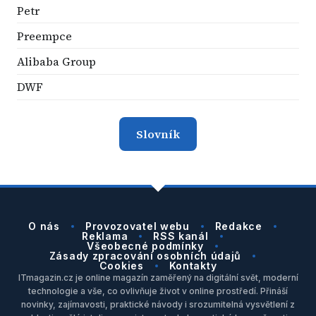
Petr
Preempce
Alibaba Group
DWF
Slovník
O nás
Provozovatel webu
Redakce
Reklama
RSS kanál
Všeobecné podmínky
Zásady zpracování osobních údajů
Cookies
Kontakty
ITmagazin.cz je online magazín zaměřený na digitální svět, moderní
technologie a vše, co ovlivňuje život v online prostředí. Přináší
novinky, zajímavosti, praktické návody i srozumitelná vysvětlení z