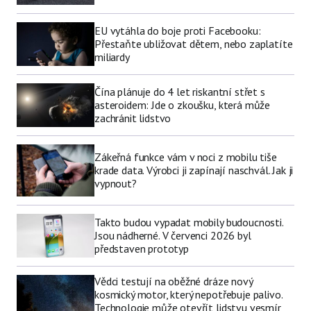
EU vytáhla do boje proti Facebooku:
Přestaňte ubližovat dětem, nebo zaplatíte
miliardy
Čína plánuje do 4 let riskantní střet s
asteroidem: Jde o zkoušku, která může
zachránit lidstvo
Zákeřná funkce vám v noci z mobilu tiše
krade data. Výrobci ji zapínají naschvál. Jak ji
vypnout?
Takto budou vypadat mobily budoucnosti.
Jsou nádherné. V červenci 2026 byl
představen prototyp
Vědci testují na oběžné dráze nový
kosmický motor, který nepotřebuje palivo.
Technologie může otevřít lidstvu vesmír