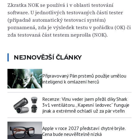
Zkratka NOK se používá i v oblasti testování
software. U jednotlivých testovaných částí tester
(případně automatický testovací systém)
poznamená, zda je výsledek testu v pořádku (OK) či
zda testovaná část testem neprošla (NOK).
NEJNOVĚJŠÍ ČLÁNKY
Připravovaný Pán prstenů použije umělou
inteligenci k omlazení herců
Recenze: Vlnu veder jsem přežil díky Shark
3v1 ventilátoru. „Kapesní ledovec“ funguje
jinak a extrémně ochladí už za pár vteřin
Apple v roce 2027 představí chytré brýle.
Cena bude neuvěřitelně nízká