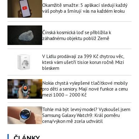
Okamžitě smažte: 5 aplikací sledují každý
váš pohyb a šmírují vás na každém kroku
Čínská kosmická loď se přiblížila k
záhadnému objektu poblíž Země
V Lidlu prodávají za 399 Kč chytrou věc,
která vám ušetří tisíce korun ročně. Mizí
bleskem
Nokia chystá vylepšené tlačítkové mobily
pro děti a seniory. Mají nové funkce a cenu
mezi 1000 – 2000 Kč
Tohle má být levný model? Vyzkoušel jsem
Samsung Galaxy Watch9: Král poměru
cena/výkon mě zcela uchvátil
ČLÁNKY