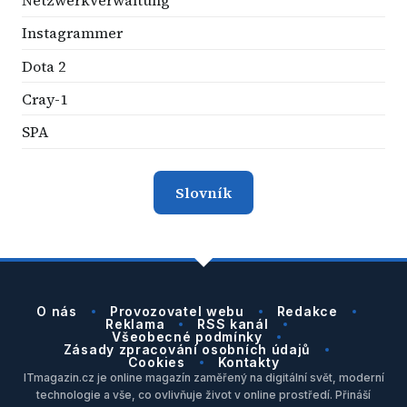
Netzwerkverwaltung
Instagrammer
Dota 2
Cray-1
SPA
Slovník
O nás
Provozovatel webu
Redakce
Reklama
RSS kanál
Všeobecné podmínky
Zásady zpracování osobních údajů
Cookies
Kontakty
ITmagazin.cz je online magazín zaměřený na digitální svět, moderní
technologie a vše, co ovlivňuje život v online prostředí. Přináší