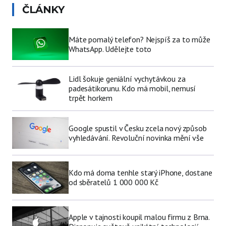
ČLÁNKY
Máte pomalý telefon? Nejspíš za to může
WhatsApp. Udělejte toto
Lidl šokuje geniální vychytávkou za
padesátikorunu. Kdo má mobil, nemusí
trpět horkem
Google spustil v Česku zcela nový způsob
vyhledávání. Revoluční novinka mění vše
Kdo má doma tenhle starý iPhone, dostane
od sběratelů 1 000 000 Kč
Apple v tajnosti koupil malou firmu z Brna.