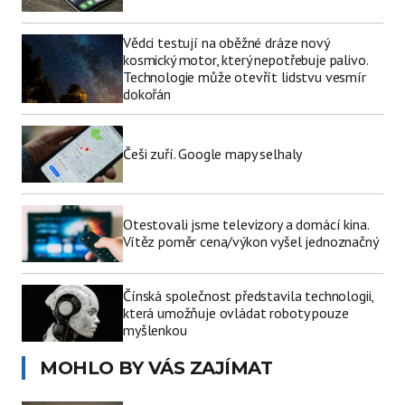
Vědci testují na oběžné dráze nový
kosmický motor, který nepotřebuje palivo.
Technologie může otevřít lidstvu vesmír
dokořán
Češi zuří. Google mapy selhaly
Otestovali jsme televizory a domácí kina.
Vítěz poměr cena/výkon vyšel jednoznačný
Čínská společnost představila technologii,
která umožňuje ovládat roboty pouze
myšlenkou
MOHLO BY VÁS ZAJÍMAT