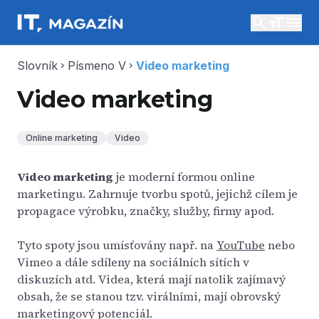
search
menu
Slovník
Písmeno V
Video marketing
chevron_right
chevron_right
Video marketing
Online marketing
Video
Video marketing
je moderní formou online
marketingu. Zahrnuje tvorbu spotů, jejichž cílem je
propagace výrobku, značky, služby, firmy apod.
Tyto spoty jsou umísťovány např. na
YouTube
nebo
Vimeo a dále sdíleny na sociálních sítích v
diskuzích atd. Videa, která mají natolik zajímavý
obsah, že se stanou tzv. virálními, mají obrovský
marketingový potenciál.