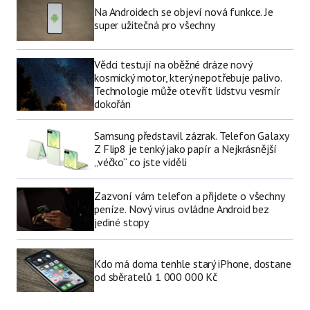
Na Androidech se objeví nová funkce. Je
super užitečná pro všechny
Vědci testují na oběžné dráze nový
kosmický motor, který nepotřebuje palivo.
Technologie může otevřít lidstvu vesmír
dokořán
Samsung představil zázrak. Telefon Galaxy
Z Flip8 je tenký jako papír a Nejkrásnější
„véčko“ co jste viděli
Zazvoní vám telefon a přijdete o všechny
peníze. Nový virus ovládne Android bez
jediné stopy
Kdo má doma tenhle starý iPhone, dostane
od sběratelů 1 000 000 Kč