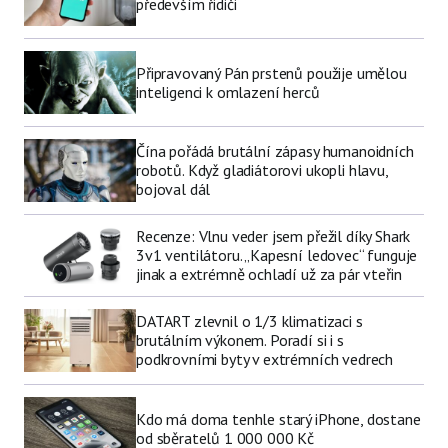
především řidiči
Připravovaný Pán prstenů použije umělou
inteligenci k omlazení herců
Čína pořádá brutální zápasy humanoidních
robotů. Když gladiátorovi ukopli hlavu,
bojoval dál
Recenze: Vlnu veder jsem přežil díky Shark
3v1 ventilátoru. „Kapesní ledovec“ funguje
jinak a extrémně ochladí už za pár vteřin
DATART zlevnil o 1/3 klimatizaci s
brutálním výkonem. Poradí si i s
podkrovními byty v extrémních vedrech
Kdo má doma tenhle starý iPhone, dostane
od sběratelů 1 000 000 Kč