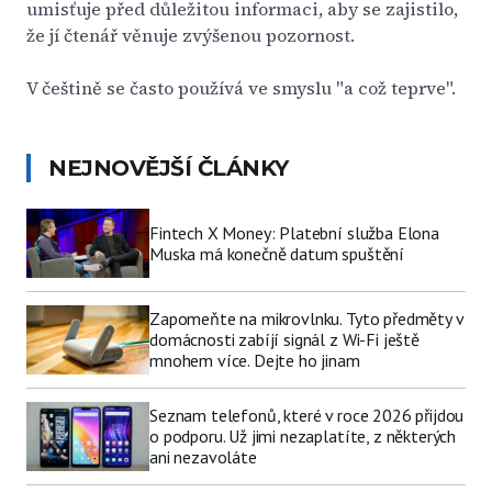
umisťuje před důležitou informaci, aby se zajistilo,
že jí čtenář věnuje zvýšenou pozornost.
V češtině se často používá ve smyslu "a což teprve".
NEJNOVĚJŠÍ ČLÁNKY
Fintech X Money: Platební služba Elona
Muska má konečně datum spuštění
Zapomeňte na mikrovlnku. Tyto předměty v
domácnosti zabíjí signál z Wi-Fi ještě
mnohem více. Dejte ho jinam
Seznam telefonů, které v roce 2026 přijdou
o podporu. Už jimi nezaplatíte, z některých
ani nezavoláte