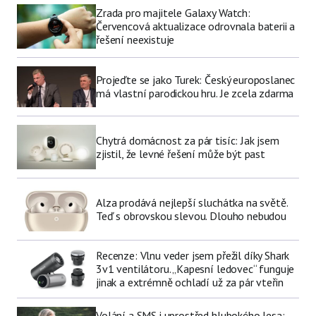
Zrada pro majitele Galaxy Watch:
Červencová aktualizace odrovnala baterii a
řešení neexistuje
Projeďte se jako Turek: Český europoslanec
má vlastní parodickou hru. Je zcela zdarma
Chytrá domácnost za pár tisíc: Jak jsem
zjistil, že levné řešení může být past
Alza prodává nejlepší sluchátka na světě.
Teď s obrovskou slevou. Dlouho nebudou
Recenze: Vlnu veder jsem přežil díky Shark
3v1 ventilátoru. „Kapesní ledovec“ funguje
jinak a extrémně ochladí už za pár vteřin
Volání a SMS i uprostřed hlubokého lesa: