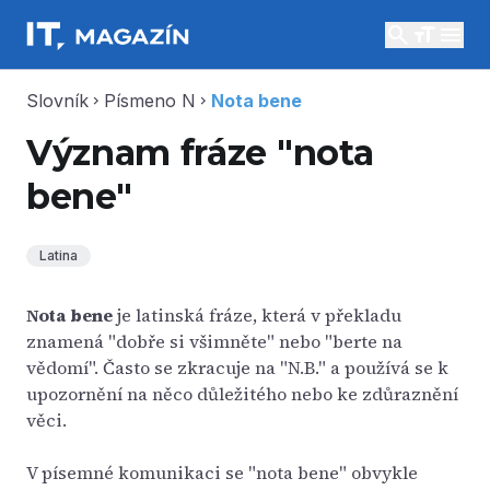
search
menu
Slovník
Písmeno N
Nota bene
chevron_right
chevron_right
Význam fráze "nota
bene"
Latina
Nota bene
je latinská fráze, která v překladu
znamená "dobře si všimněte" nebo "berte na
vědomí". Často se zkracuje na "N.B." a používá se k
upozornění na něco důležitého nebo ke zdůraznění
věci.
V písemné komunikaci se "nota bene" obvykle