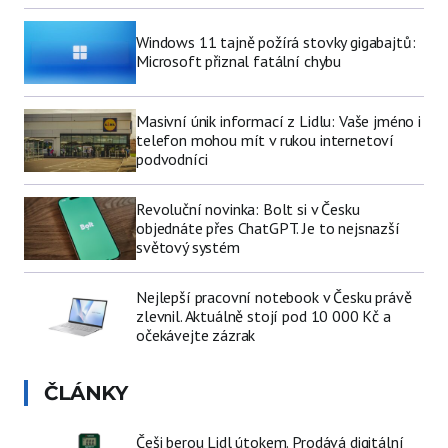
Windows 11 tajně požírá stovky gigabajtů:
Microsoft přiznal fatální chybu
Masivní únik informací z Lidlu: Vaše jméno i
telefon mohou mít v rukou internetoví
podvodníci
Revoluční novinka: Bolt si v Česku
objednáte přes ChatGPT. Je to nejsnazší
světový systém
Nejlepší pracovní notebook v Česku právě
zlevnil. Aktuálně stojí pod 10 000 Kč a
očekávejte zázrak
ČLÁNKY
Češi berou Lidl útokem. Prodává digitální