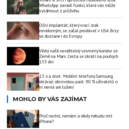
WhatsApp zavádí funkci, která vás může
vytáhnout z průšvihu
Oční implantát, který vrací zrak
nevidomým, se začal prodávat v USA. Brzy
se dostane i do Evropy
Vědci našli neviditelný vesmírný koridor ze
Země na Mars. Cesta se zkrátí na pouhých
153 dní
13 x a dost: Mobilní telefony Samsung
skrývají obrovskou past. 90 % uživatelů o
ní nemá ani tušení
MOHLO BY VÁS ZAJÍMAT
Proč nechci, nemám a nikdy nebudu mít
iPhone?