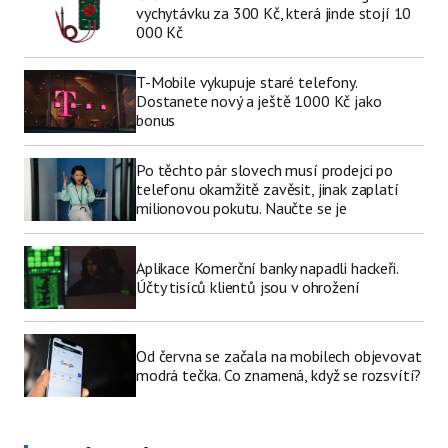
vychytávku za 300 Kč, která jinde stojí 10
000 Kč
T-Mobile vykupuje staré telefony.
Dostanete nový a ještě 1000 Kč jako
bonus
Po těchto pár slovech musí prodejci po
telefonu okamžitě zavěsit, jinak zaplatí
milionovou pokutu. Naučte se je
Aplikace Komerční banky napadli hackeři.
Účty tisíců klientů jsou v ohrožení
Od června se začala na mobilech objevovat
modrá tečka. Co znamená, když se rozsvítí?