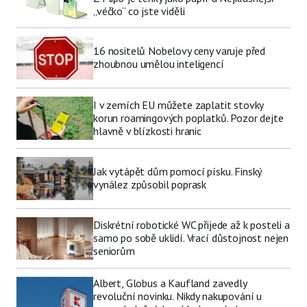
„véčko“ co jste viděli
16 nositelů Nobelovy ceny varuje před
zhoubnou umělou inteligencí
I v zemích EU můžete zaplatit stovky
korun roamingových poplatků. Pozor dejte
hlavně v blízkosti hranic
Jak vytápět dům pomocí písku. Finský
vynález způsobil poprask
Diskrétní robotické WC přijede až k posteli a
samo po sobě uklidí. Vrací důstojnost nejen
seniorům
Albert, Globus a Kaufland zavedly
revoluční novinku. Nikdy nakupování u