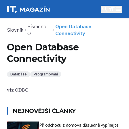
search
menu
Písmeno
Open Database
Slovník
chevron_right
chevron_right
O
Connectivity
Open Database
Connectivity
Databáze
Programování
viz
ODBC
NEJNOVĚJŠÍ ČLÁNKY
Při odchodu z domova důsledně vypínejte