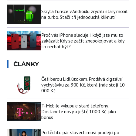
Skrytá funkce v Androidu zrychlí starý mobil
na turbo. Stačí tři jednoduchá kliknutí
Proč vás iPhone sleduje, i když jste mu to
zakázali: Kdy se začít znepokojovat a kdy
to nechat být?
ČLÁNKY
Češi berou Lidl útokem. Prodává digitální
vychytávku za 300 Kč, která jinde stojí 10
000 Kč
T-Mobile vykupuje staré telefony.
Dostanete nový a ještě 1000 Kč jako
bonus
Po těchto pár slovech musí prodejci po