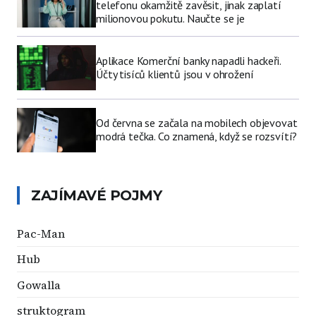
telefonu okamžitě zavěsit, jinak zaplatí
milionovou pokutu. Naučte se je
Aplikace Komerční banky napadli hackeři.
Účty tisíců klientů jsou v ohrožení
Od června se začala na mobilech objevovat
modrá tečka. Co znamená, když se rozsvítí?
ZAJÍMAVÉ POJMY
Pac-Man
Hub
Gowalla
struktogram