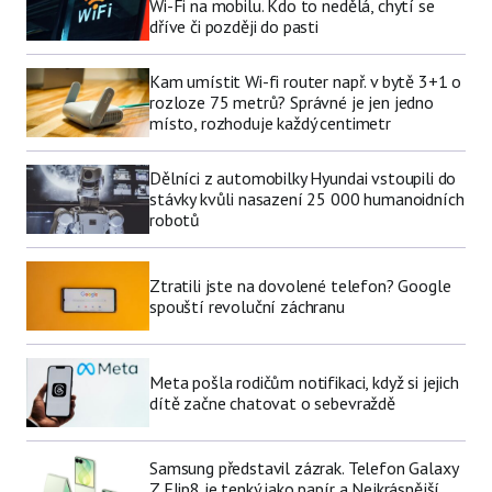
Wi-Fi na mobilu. Kdo to nedělá, chytí se
dříve či později do pasti
Kam umístit Wi-fi router např. v bytě 3+1 o
rozloze 75 metrů? Správné je jen jedno
místo, rozhoduje každý centimetr
Dělníci z automobilky Hyundai vstoupili do
stávky kvůli nasazení 25 000 humanoidních
robotů
Ztratili jste na dovolené telefon? Google
spouští revoluční záchranu
Meta pošla rodičům notifikaci, když si jejich
dítě začne chatovat o sebevraždě
Samsung představil zázrak. Telefon Galaxy
Z Flip8 je tenký jako papír a Nejkrásnější