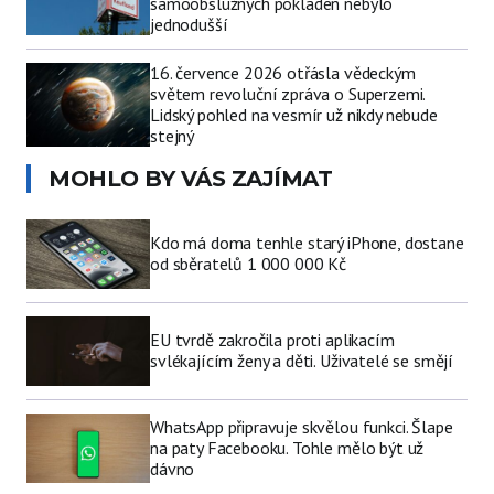
samoobslužných pokladen nebylo
jednodušší
16. července 2026 otřásla vědeckým
světem revoluční zpráva o Superzemi.
Lidský pohled na vesmír už nikdy nebude
stejný
MOHLO BY VÁS ZAJÍMAT
Kdo má doma tenhle starý iPhone, dostane
od sběratelů 1 000 000 Kč
EU tvrdě zakročila proti aplikacím
svlékajícím ženy a děti. Uživatelé se smějí
WhatsApp připravuje skvělou funkci. Šlape
na paty Facebooku. Tohle mělo být už
dávno