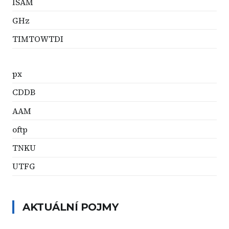
ISAM
GHz
TIMTOWTDI
px
CDDB
AAM
oftp
TNKU
UTFG
AKTUÁLNÍ POJMY