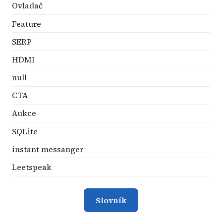
Ovladač
Feature
SERP
HDMI
null
CTA
Aukce
SQLite
instant messanger
Leetspeak
Slovník