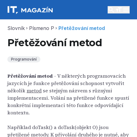
search
menu
Slovník
Písmeno P
Přetěžování metod
chevron_right
chevron_right
Přetěžování metod
Programování
Přetěžování metod
- V některých programovacích
jazycích je funkce přetěžování schopnost vytvořit
několik
metod
se stejným názvem s různými
implementacemi. Volání na přetížené funkce spustí
konkrétní implementaci této funkce odpovídající
kontextu.
Například doTask() a doTask(objekt O) jsou
přetížené metody. K přivolání druhého je nutné, aby