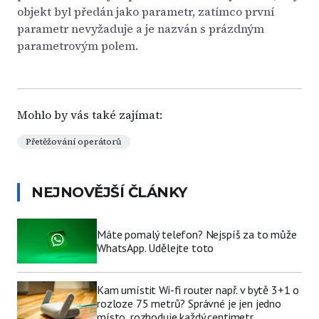
objekt byl předán jako parametr, zatímco první
parametr nevyžaduje a je nazván s prázdným
parametrovým polem.
Mohlo by vás také zajímat:
Přetěžování operátorů
NEJNOVĚJŠÍ ČLÁNKY
Máte pomalý telefon? Nejspíš za to může
WhatsApp. Udělejte toto
Kam umístit Wi-fi router např. v bytě 3+1 o
rozloze 75 metrů? Správné je jen jedno
místo, rozhoduje každý centimetr