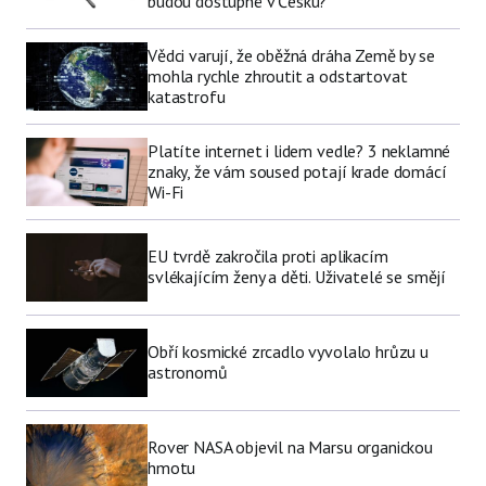
budou dostupné v Česku?
Vědci varují, že oběžná dráha Země by se
mohla rychle zhroutit a odstartovat
katastrofu
Platíte internet i lidem vedle? 3 neklamné
znaky, že vám soused potají krade domácí
Wi-Fi
EU tvrdě zakročila proti aplikacím
svlékajícím ženy a děti. Uživatelé se smějí
Obří kosmické zrcadlo vyvolalo hrůzu u
astronomů
Rover NASA objevil na Marsu organickou
hmotu