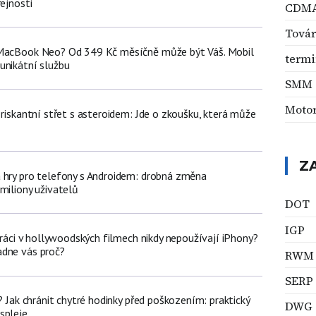
řejnosti
CDM
Továr
 MacBook Neo? Od 349 Kč měsíčně může být Váš. Mobil
termi
unikátní službu
SMM
Moto
 riskantní střet s asteroidem: Jde o zkoušku, která může
Z
 hry pro telefony s Androidem: drobná změna
miliony uživatelů
DOT
IGP
poráci v hollywoodských filmech nikdy nepoužívají iPhony?
adne vás proč?
RWM
SERP
e? Jak chránit chytré hodinky před poškozením: praktický
DWG
spleje