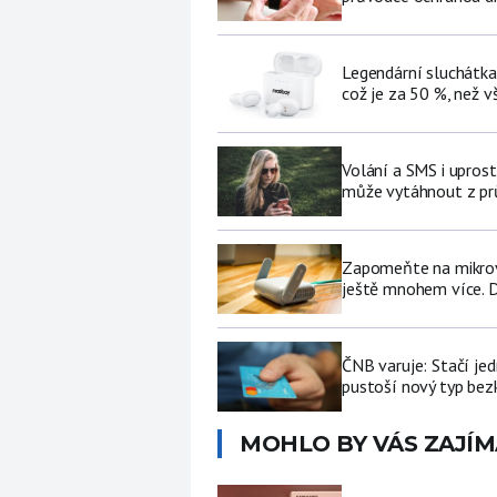
Legendární sluchátka
což je za 50 %, než v
Volání a SMS i upros
může vytáhnout z pr
Zapomeňte na mikrovl
ještě mnohem více. D
ČNB varuje: Stačí jed
pustoší nový typ be
MOHLO BY VÁS ZAJÍM