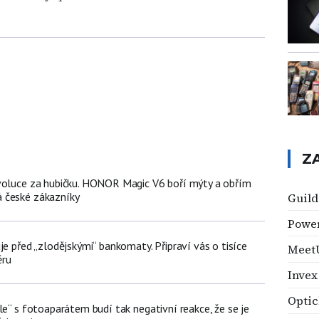
Z
voluce za hubičku. HONOR Magic V6 boří mýty a obřím
 české zákazníky
Guild
Powe
je před „zlodějskými“ bankomaty. Připraví vás o tisíce
Meet
ěru
Invex
Optic
le“ s fotoaparátem budí tak negativní reakce, že se je