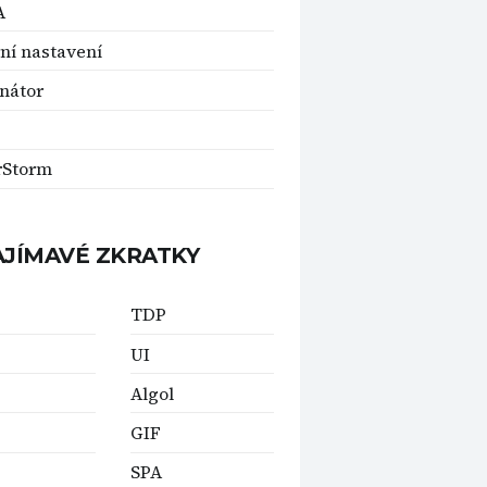
A
ní nastavení
nátor
rStorm
AJÍMAVÉ ZKRATKY
TDP
UI
Algol
GIF
SPA