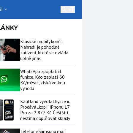
search
Í
expand_more
LÁNKY
Klasické mobily končí.
Nahradí je pohodlné
zařízení, které se ovládá
úplně jinak
WhatsApp zpoplatnil
funkce. Kdo zaplatí 60
Kč/měsíc, získá velkou
výhodu
Kaufland vyvolal hysterii.
Prodává „kopii“ iPhonu 17
Pro za 2 877 Kč. Češi šílí,
nestíhá doplňovat sklady
Telefony Samsung mají