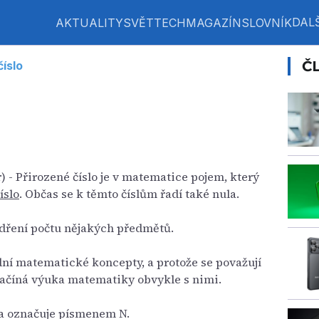
DALŠ
AKTUALITY
SVĚT
TECH
MAGAZÍN
SLOVNÍK
Č
číslo
 - Přirozené číslo je v matematice pojem, který
íslo
. Občas se k těmto číslům řadí také nula.
jádření počtu nějakých předmětů.
dní matematické koncepty, a protože se považují
začíná výuka matematiky obvykle s nimi.
la označuje písmenem N.