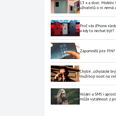
13 x a dost: Mobilní
uživatelů o ní nemá a
Proč vás iPhone sledu
a kdy to nechat být?
Zapomněli jste PIN? 
Chytré „úchylácké brý
muži bojí nosit na ve
Volání a SMS i upros
může vytáhnout z pr