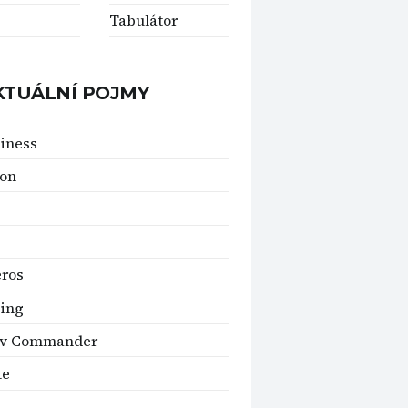
Tabulátor
KTUÁLNÍ POJMY
iness
gon
ros
ing
ov Commander
te