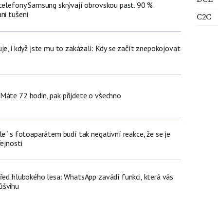
 telefony Samsung skrývají obrovskou past. 90 %
ni tušení
C2C
je, i když jste mu to zakázali: Kdy se začít znepokojovat
Máte 72 hodin, pak přijdete o všechno
le“ s fotoaparátem budí tak negativní reakce, že se je
řejnosti
třed hlubokého lesa: WhatsApp zavádí funkci, která vás
ůšvihu