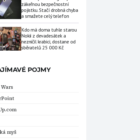
zákeřnou bezpečnostní
pojistku. Stačí drobná chyba
a smažete celý telefon
Kdo má doma tuhle starou
Nokii z devadesátek a
nezničil krabici, dostane od
sběratelů 25 000 Kč
AJÍMAVÉ POJMY
 Wars
rPoint
Up.com
ká myš