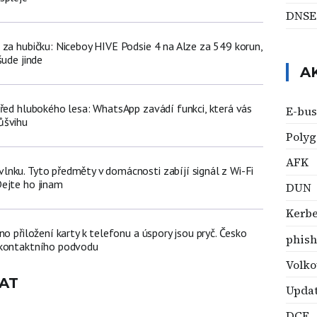
DNSE
 za hubičku: Niceboy HIVE Podsie 4 na Alze za 549 korun,
šude jinde
A
třed hlubokého lesa: WhatsApp zavádí funkci, která vás
E-bus
ůšvihu
Poly
AFK
nku. Tyto předměty v domácnosti zabíjí signál z Wi-Fi
ejte ho jinam
DUN
Kerbe
no přiložení karty k telefonu a úspory jsou pryč. Česko
phish
zkontaktního podvodu
Volk
AT
Upda
DCE