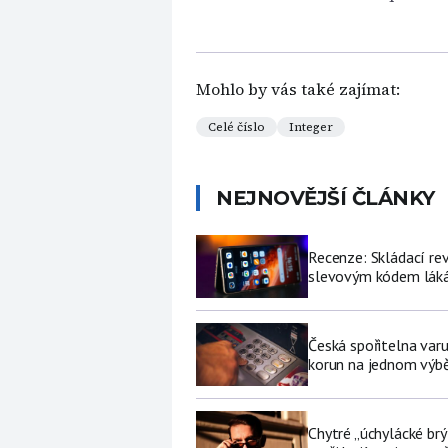
Mohlo by vás také zajímat:
Celé číslo
Integer
NEJNOVĚJŠÍ ČLÁNKY
Recenze: Skládací re
slevovým kódem láká
Česká spořitelna varu
korun na jednom výb
Chytré „úchylácké brý