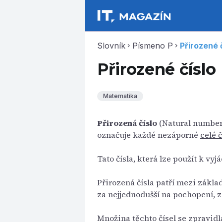
Slovník
Písmeno P
Přirozené 
chevron_right
chevron_right
Přirozené číslo
Matematika
Přirozená číslo
(Natural number)
označuje každé nezáporné
celé č
Tato čísla, která lze použít k vy
Přirozená čísla patří mezi zákla
za nejjednodušší na pochopení, 
Množina těchto čísel se zpravid