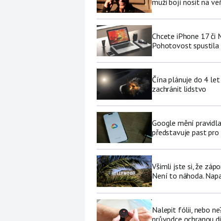
muži bojí nosit na ve
Chcete iPhone 17 či
Pohotovost spustila 
Čína plánuje do 4 let
zachránit lidstvo
Google mění pravidla
představuje past pro 
Všimli jste si, že zá
Není to náhoda. Nap
Nalepit fólii, nebo n
průvodce ochranou di