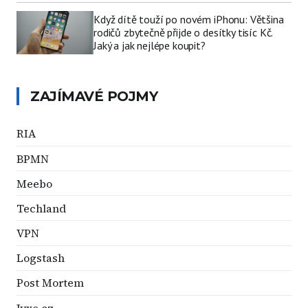
Když dítě touží po novém iPhonu: Většina
rodičů zbytečně přijde o desítky tisíc Kč.
Jaký a jak nejlépe koupit?
ZAJÍMAVÉ POJMY
RIA
BPMN
Meebo
Techland
VPN
Logstash
Post Mortem
Jyxo.cz