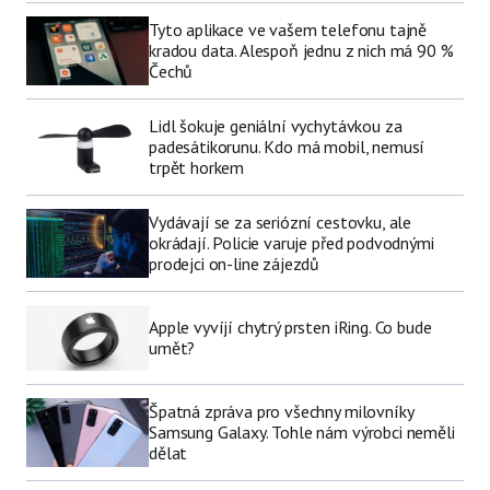
Tyto aplikace ve vašem telefonu tajně
kradou data. Alespoň jednu z nich má 90 %
Čechů
Lidl šokuje geniální vychytávkou za
padesátikorunu. Kdo má mobil, nemusí
trpět horkem
Vydávají se za seriózní cestovku, ale
okrádají. Policie varuje před podvodnými
prodejci on-line zájezdů
Apple vyvíjí chytrý prsten iRing. Co bude
umět?
Špatná zpráva pro všechny milovníky
Samsung Galaxy. Tohle nám výrobci neměli
dělat