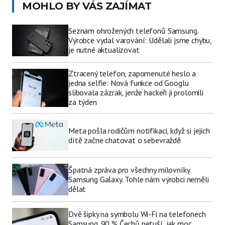
MOHLO BY VÁS ZAJÍMAT
Seznam ohrožených telefonů Samsung.
Výrobce vydal varování: Udělali jsme chybu,
je nutné aktualizovat
Ztracený telefon, zapomenuté heslo a
jedna selfie: Nová funkce od Googlu
slibovala zázrak, jenže hackeři ji prolomili
za týden
Meta pošla rodičům notifikaci, když si jejich
dítě začne chatovat o sebevraždě
Špatná zpráva pro všechny milovníky
Samsung Galaxy. Tohle nám výrobci neměli
dělat
Dvě šipky na symbolu Wi-Fi na telefonech
Samsung. 90 % Čechů netuší, jak moc