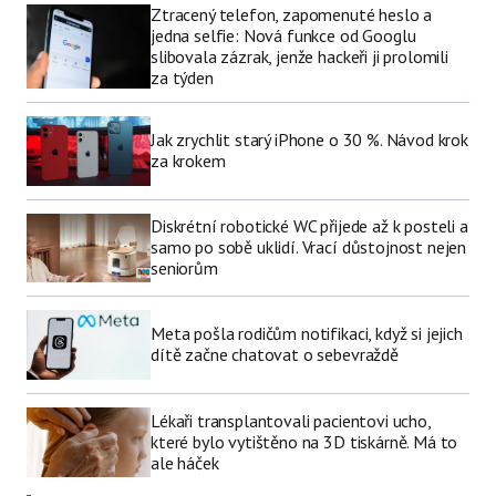
Ztracený telefon, zapomenuté heslo a
jedna selfie: Nová funkce od Googlu
slibovala zázrak, jenže hackeři ji prolomili
za týden
Jak zrychlit starý iPhone o 30 %. Návod krok
za krokem
Diskrétní robotické WC přijede až k posteli a
samo po sobě uklidí. Vrací důstojnost nejen
seniorům
Meta pošla rodičům notifikaci, když si jejich
dítě začne chatovat o sebevraždě
Lékaři transplantovali pacientovi ucho,
které bylo vytištěno na 3D tiskárně. Má to
ale háček