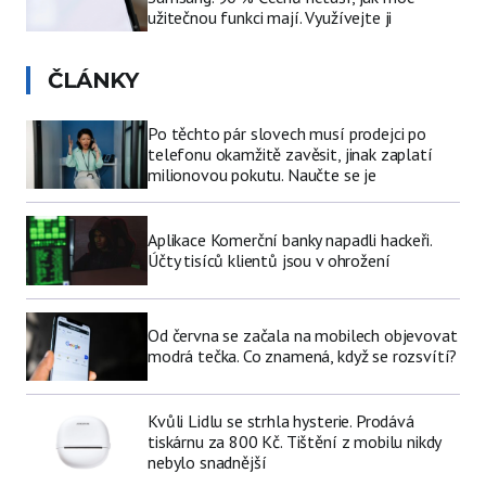
užitečnou funkci mají. Využívejte ji
ČLÁNKY
Po těchto pár slovech musí prodejci po
telefonu okamžitě zavěsit, jinak zaplatí
milionovou pokutu. Naučte se je
Aplikace Komerční banky napadli hackeři.
Účty tisíců klientů jsou v ohrožení
Od června se začala na mobilech objevovat
modrá tečka. Co znamená, když se rozsvítí?
Kvůli Lidlu se strhla hysterie. Prodává
tiskárnu za 800 Kč. Tištění z mobilu nikdy
nebylo snadnější