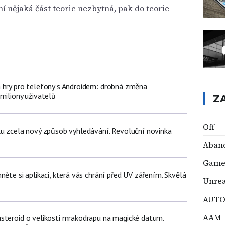
 nějaká část teorie nezbytná, pak do teorie
 hry pro telefony s Androidem: drobná změna
miliony uživatelů
Z
Off
ku zcela nový způsob vyhledávání. Revoluční novinka
Aban
Game
něte si aplikaci, která vás chrání před UV zářením. Skvělá
Unrea
AUTO
AAM
steroid o velikosti mrakodrapu na magické datum.