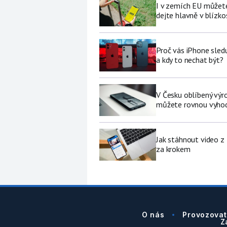
I v zemích EU můžete
dejte hlavně v blízkos
Proč vás iPhone sledu
a kdy to nechat být?
V Česku oblíbený výro
můžete rovnou vyhod
Jak stáhnout video z
za krokem
O nás
Provozovat
Z