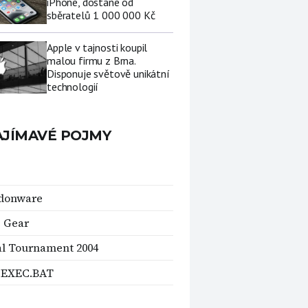
iPhone, dostane od
sběratelů 1 000 000 Kč
Apple v tajnosti koupil
malou firmu z Brna.
Disponuje světově unikátní
technologií
AJÍMAVÉ POJMY
donware
 Gear
l Tournament 2004
EXEC.BAT