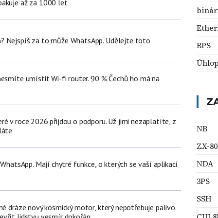
akuje až za 1000 let
binár
Ether
? Nejspíš za to může WhatsApp. Udělejte toto
BPS
Úhlop
nesmíte umístit Wi-fi router. 90 % Čechů ho má na
Z
é v roce 2026 přijdou o podporu. Už jimi nezaplatíte, z
NB
láte
ZX-80
NDA
ž WhatsApp. Mají chytré funkce, o kterých se vaší aplikaci
3PS
SSH
né dráze nový kosmický motor, který nepotřebuje palivo.
CUL8
vřít lidstvu vesmír dokořán