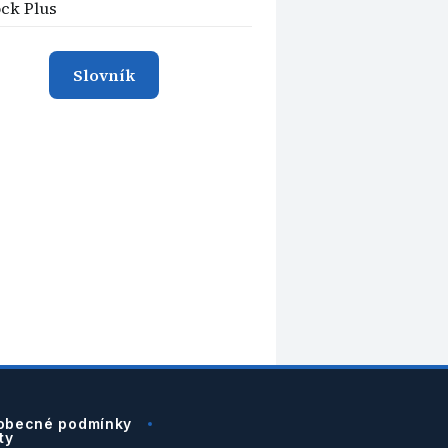
ck Plus
Slovník
obecné podmínky
ty