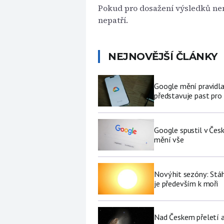
Pokud pro dosažení výsledků není
nepatří.
NEJNOVĚJŠÍ ČLÁNKY
Google mění pravidla
představuje past pro 
Google spustil v Čes
mění vše
Nový hit sezóny: Stáh
je především k moři
Nad Českem přeletí a