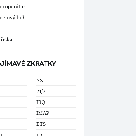
ní operátor
netový hub
říčka
AJÍMAVÉ ZKRATKY
NZ
24/7
IRQ
IMAP
BTS
R
UX