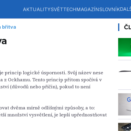
DALŠ
AKTUALITY
SVĚT
TECH
MAGAZÍN
SLOVNÍK
Č
břitva
va
e princip logické úspornosti. Svůj název nese
a z Ockhamu. Tento princip přitom spočívá v
ství (důvodů nebo příčin), pokud to není
ovat dvěma mírně odlišnými způsoby, a to:
větší množství vysvětlení, je lepší upřednostňovat