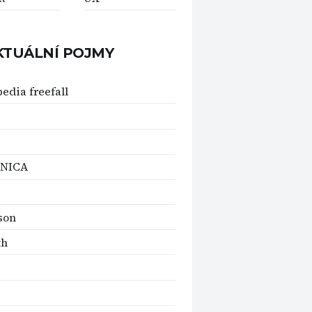
KTUÁLNÍ POJMY
edia freefall
NICA
son
th