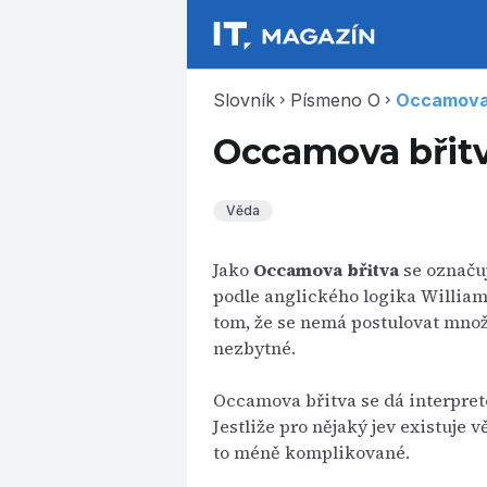
Slovník
Písmeno O
Occamova 
chevron_right
chevron_right
Occamova břit
Věda
Jako
Occamova břitva
se označuj
podle anglického logika William
tom, že se nemá postulovat množ
nezbytné.
Occamova břitva se dá interpret
Jestliže pro nějaký jev existuje 
to méně komplikované.