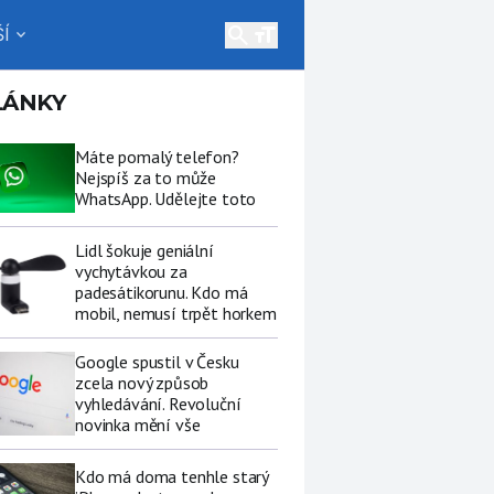
search
Í
expand_more
LÁNKY
Máte pomalý telefon?
Nejspíš za to může
WhatsApp. Udělejte toto
Lidl šokuje geniální
vychytávkou za
padesátikorunu. Kdo má
mobil, nemusí trpět horkem
Google spustil v Česku
zcela nový způsob
vyhledávání. Revoluční
novinka mění vše
Kdo má doma tenhle starý