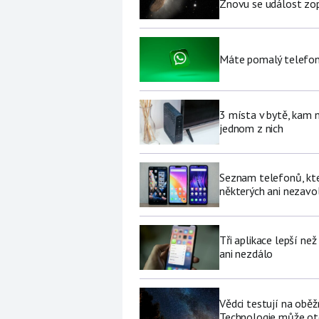
Znovu se událost zop
Máte pomalý telefon
3 místa v bytě, kam 
jednom z nich
Seznam telefonů, kter
některých ani nezavo
Tři aplikace lepší ne
ani nezdálo
Vědci testují na oběž
Technologie může ote