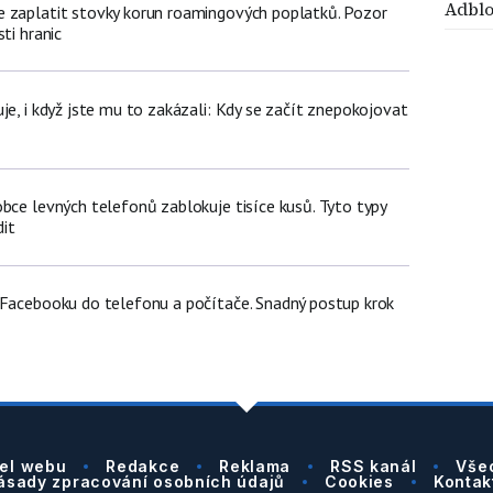
Adblo
 zaplatit stovky korun roamingových poplatků. Pozor
ti hranic
je, i když jste mu to zakázali: Kdy se začít znepokojovat
bce levných telefonů zablokuje tisíce kusů. Tyto typy
it
 Facebooku do telefonu a počítače. Snadný postup krok
el webu
Redakce
Reklama
RSS kanál
Vše
ásady zpracování osobních údajů
Cookies
Kontak