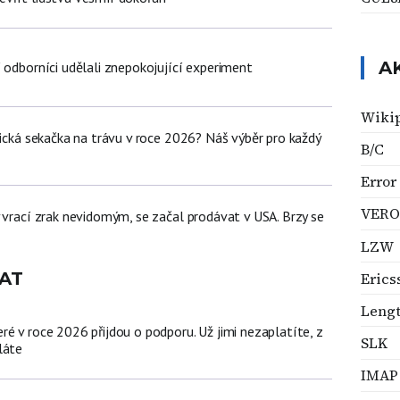
A
 odborníci udělali znepokojující experiment
Wikip
tická sekačka na trávu v roce 2026? Náš výběr pro každý
B/C
Error
VERO
 vrací zrak nevidomým, se začal prodávat v USA. Brzy se
LZW
AT
Erics
Leng
é v roce 2026 přijdou o podporu. Už jimi nezaplatíte, z
SLK
láte
IMAP