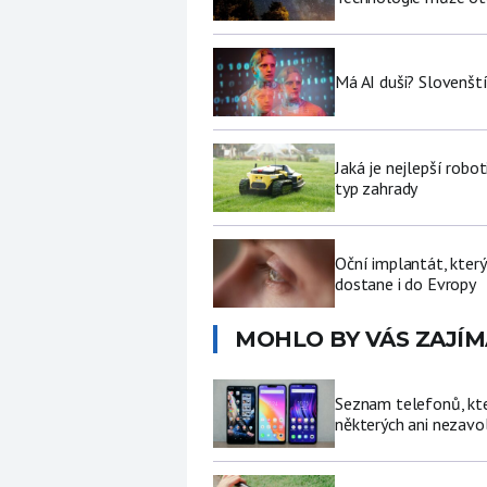
Má AI duši? Slovenští
Jaká je nejlepší robo
typ zahrady
Oční implantát, který
dostane i do Evropy
MOHLO BY VÁS ZAJÍM
Seznam telefonů, kter
některých ani nezavo