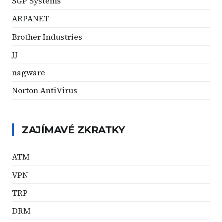
SGP Systems
ARPANET
Brother Industries
JJ
nagware
Norton AntiVirus
ZAJÍMAVÉ ZKRATKY
ATM
VPN
TRP
DRM