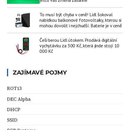
To musí být chyba v ceně! Lidl šokoval
nabídkou balkonové fotovoltaiky, kterou si
mohou dovolit i nejchudší. Baterie je v ceně
Češi berou Lidl útokem. Prodává digitální
vychytávku za 300 Kč, která jinde stojí 10
000 Kč
ZAJÍMAVÉ POJMY
ROT13
DEC Alpha
DHCP
SSID