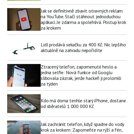
Jak se definitivně zbavit otravných reklam
na YouTube. Stačí stáhnout jednoduchou
aplikaci. Je zdarma a spolehlivá. Postup krok
za krokem
Lidl prodává sekačku za 400 Kč. Nic lepšího
aktuálně na zahradu nepořídíte
Ztracený telefon, zapomenuté heslo a
jedna selfie: Nová funkce od Googlu
slibovala zázrak, jenže hackeři ji prolomili
za týden
Kdo má doma tenhle starý iPhone, dostane
od sběratelů 1 000 000 Kč
Jak zachránit telefon, když spadne do vody
krok za krokem: Zapomeňte na rýží a fén,