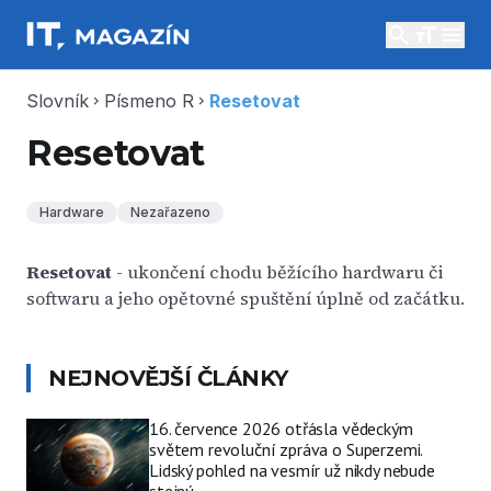
search
menu
Slovník
Písmeno R
Resetovat
chevron_right
chevron_right
Resetovat
Hardware
Nezařazeno
Resetovat
- ukončení chodu běžícího hardwaru či
softwaru a jeho opětovné spuštění úplně od začátku.
NEJNOVĚJŠÍ ČLÁNKY
16. července 2026 otřásla vědeckým
světem revoluční zpráva o Superzemi.
Lidský pohled na vesmír už nikdy nebude