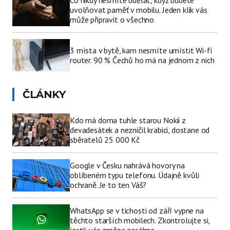
Co nikdy nesmíte udělat, když budete
uvolňovat paměť v mobilu. Jeden klik vás
může připravit o všechno
3 místa v bytě, kam nesmíte umístit Wi-fi
router. 90 % Čechů ho má na jednom z nich
ČLÁNKY
Kdo má doma tuhle starou Nokii z
devadesátek a nezničil krabici, dostane od
sběratelů 25 000 Kč
Google v Česku nahrává hovory na
oblíbeném typu telefonu. Údajně kvůli
ochraně. Je to ten Váš?
WhatsApp se v tichosti od září vypne na
těchto starších mobilech. Zkontrolujte si,
jestli vás změna zasáhne