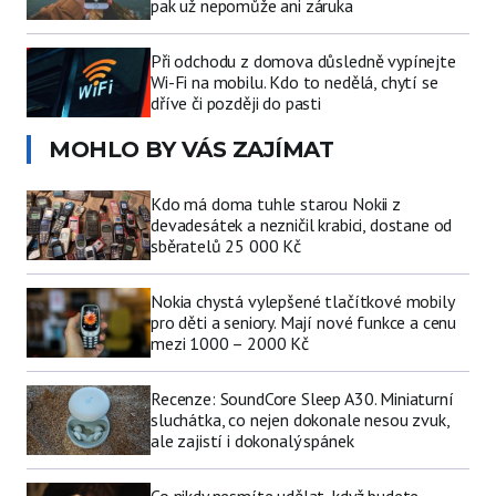
pak už nepomůže ani záruka
Při odchodu z domova důsledně vypínejte
Wi-Fi na mobilu. Kdo to nedělá, chytí se
dříve či později do pasti
MOHLO BY VÁS ZAJÍMAT
Kdo má doma tuhle starou Nokii z
devadesátek a nezničil krabici, dostane od
sběratelů 25 000 Kč
Nokia chystá vylepšené tlačítkové mobily
pro děti a seniory. Mají nové funkce a cenu
mezi 1000 – 2000 Kč
Recenze: SoundCore Sleep A30. Miniaturní
sluchátka, co nejen dokonale nesou zvuk,
ale zajistí i dokonalý spánek