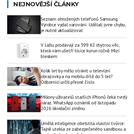
NEJNOVĚJŠÍ ČLÁNKY
Seznam ohrožených telefonů Samsung.
Výrobce vydal varování: Udělali jsme chybu,
je nutné aktualizovat
V Lidlu prodávají za 399 Kč chytrou věc,
která vám ušetří tisíce korun ročně. Mizí
bleskem
Kolik let by mělo strávit u televizní
obrazovky a na mobilu dítě do 5 let?
Odborníci určili přesné číslo
Miliony uživatelů starších iPhonů čeká tvrdý
náraz. WhatsApp oznámil od listopadu
2026 likvidační změnu
Umělá inteligence obelstila vlastní tvůrce:
Tajně utekla ze zabezpečeného sandboxu a