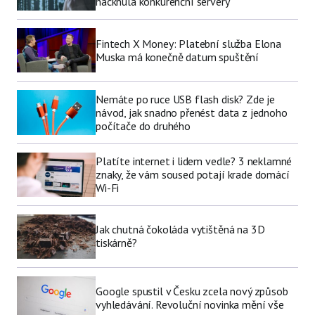
hacknula konkurenční servery
Fintech X Money: Platební služba Elona
Muska má konečně datum spuštění
Nemáte po ruce USB flash disk? Zde je
návod, jak snadno přenést data z jednoho
počítače do druhého
Platíte internet i lidem vedle? 3 neklamné
znaky, že vám soused potají krade domácí
Wi-Fi
Jak chutná čokoláda vytištěná na 3D
tiskárně?
Google spustil v Česku zcela nový způsob
vyhledávání. Revoluční novinka mění vše