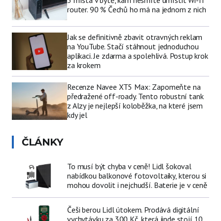
router. 90 % Čechů ho má na jednom z nich
Jak se definitivně zbavit otravných reklam
na YouTube. Stačí stáhnout jednoduchou
aplikaci. Je zdarma a spolehlivá. Postup krok
za krokem
Recenze Navee XT5 Max: Zapomeňte na
předražené off-roady. Tento robustní tank
z Alzy je nejlepší koloběžka, na které jsem
kdy jel
ČLÁNKY
To musí být chyba v ceně! Lidl šokoval
nabídkou balkonové fotovoltaiky, kterou si
mohou dovolit i nejchudší. Baterie je v ceně
Češi berou Lidl útokem. Prodává digitální
vychytávku za 300 Kč, která jinde stojí 10