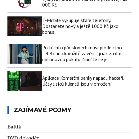
000 Kč
T-Mobile vykupuje staré telefony.
Dostanete nový a ještě 1000 Kč jako
bonus
Po těchto pár slovech musí prodejci po
telefonu okamžitě zavěsit, jinak zaplatí
milionovou pokutu. Naučte se je
Aplikace Komerční banky napadli hackeři.
Účty tisíců klientů jsou v ohrožení
ZAJÍMAVÉ POJMY
Baltík
DVD dekodér