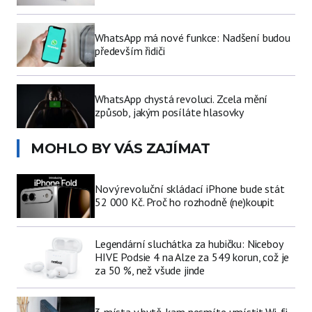
WhatsApp má nové funkce: Nadšení budou
především řidiči
WhatsApp chystá revoluci. Zcela mění
způsob, jakým posíláte hlasovky
MOHLO BY VÁS ZAJÍMAT
Nový revoluční skládací iPhone bude stát
52 000 Kč. Proč ho rozhodně (ne)koupit
Legendární sluchátka za hubičku: Niceboy
HIVE Podsie 4 na Alze za 549 korun, což je
za 50 %, než všude jinde
3 místa v bytě, kam nesmíte umístit Wi-fi