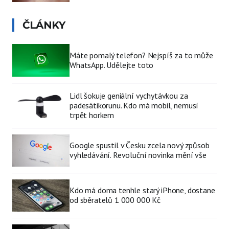
ČLÁNKY
Máte pomalý telefon? Nejspíš za to může
WhatsApp. Udělejte toto
Lidl šokuje geniální vychytávkou za
padesátikorunu. Kdo má mobil, nemusí
trpět horkem
Google spustil v Česku zcela nový způsob
vyhledávání. Revoluční novinka mění vše
Kdo má doma tenhle starý iPhone, dostane
od sběratelů 1 000 000 Kč