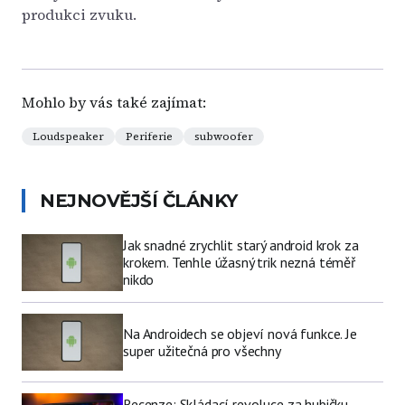
produkci zvuku.
Mohlo by vás také zajímat:
Loudspeaker
Periferie
subwoofer
NEJNOVĚJŠÍ ČLÁNKY
Jak snadné zrychlit starý android krok za
krokem. Tenhle úžasný trik nezná téměř
nikdo
Na Androidech se objeví nová funkce. Je
super užitečná pro všechny
Recenze: Skládací revoluce za hubičku.