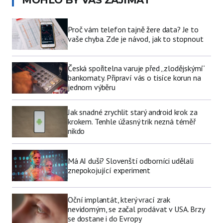
MOHLO BY VÁS ZAJÍMAT
Proč vám telefon tajně žere data? Je to
vaše chyba. Zde je návod, jak to stopnout
Česká spořitelna varuje před „zlodějskými“
bankomaty. Připraví vás o tisíce korun na
jednom výběru
Jak snadné zrychlit starý android krok za
krokem. Tenhle úžasný trik nezná téměř
nikdo
Má AI duši? Slovenští odborníci udělali
znepokojující experiment
Oční implantát, který vrací zrak
nevidomým, se začal prodávat v USA. Brzy
se dostane i do Evropy