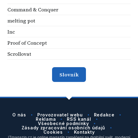
Command & Conquer
melting pot
Inc
Proof of Concept
Scrollovat
Slovník
O nás
Provozovatel webu
Redakce
Reklama
RSS kanál
Všeobecné podmínky
Zásady zpracování osobních údajů
Cookies
Kontakty
ITmagazin.cz je online magazín zaměřený na digitální svět, moderní