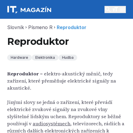
search
menu
Slovník
Písmeno R
Reproduktor
chevron_right
chevron_right
Reproduktor
Hardware
Elektronika
Hudba
Reproduktor
= elektro-akustický měnič, tedy
zařízení, které přeměňuje elektrické signály na
akustické.
Jinými slovy se jedná o zařízení, které převádí
elektrické zvukové signály na zvukové vlny
slyšitelné lidským uchem. Reproduktory se běžně
používají v
audiosystémech
, televizorech, rádiích a
různých dalších elektronických zařízeních k