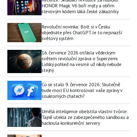
HONOR Magic V6 boří mýty a obřím
slevovým kódem láká české zákazníky
Revoluční novinka: Bolt si v Česku
objednáte přes ChatGPT. Je to nejsnazší
světový systém
16. července 2026 otřásla vědeckým
světem revoluční zpráva o Superzemi.
Lidský pohled na vesmír už nikdy nebude
stejný
Co se stalo 9. července 2026: Skutečně
bude moci EU kontrolovat vaše zprávy v
soukromých chatech?
Umělá inteligence obelstila vlastní tvůrce:
Tajně utekla ze zabezpečeného sandboxu a
hacknula konkurenční servery