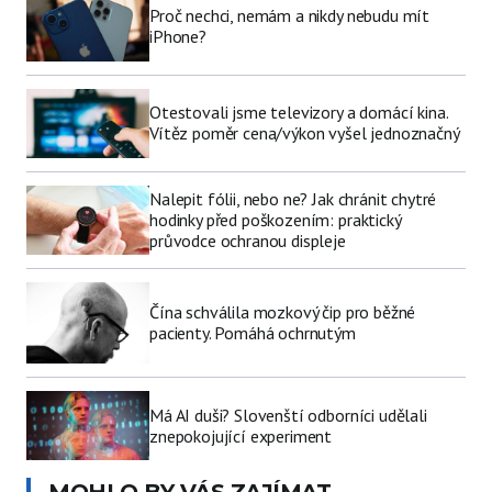
Proč nechci, nemám a nikdy nebudu mít
iPhone?
Otestovali jsme televizory a domácí kina.
Vítěz poměr cena/výkon vyšel jednoznačný
Nalepit fólii, nebo ne? Jak chránit chytré
hodinky před poškozením: praktický
průvodce ochranou displeje
Čína schválila mozkový čip pro běžné
pacienty. Pomáhá ochrnutým
Má AI duši? Slovenští odborníci udělali
znepokojující experiment