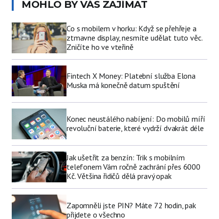
MOHLO BY VÁS ZAJÍMAT
Co s mobilem v horku: Když se přehřeje a
ztmavne display, nesmíte udělat tuto věc.
Zničíte ho ve vteřině
Fintech X Money: Platební služba Elona
Muska má konečně datum spuštění
Konec neustálého nabíjení: Do mobilů míří
revoluční baterie, které vydrží dvakrát déle
Jak ušetřit za benzín: Trik s mobilním
telefonem Vám ročně zachrání přes 6000
Kč. Většina řidičů dělá pravý opak
Zapomněli jste PIN? Máte 72 hodin, pak
přijdete o všechno