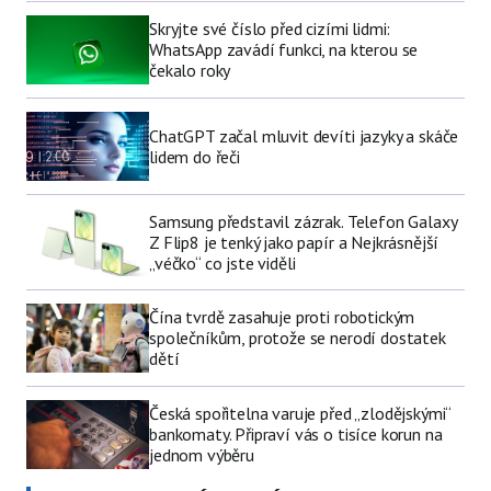
Skryjte své číslo před cizími lidmi:
WhatsApp zavádí funkci, na kterou se
čekalo roky
ChatGPT začal mluvit devíti jazyky a skáče
lidem do řeči
Samsung představil zázrak. Telefon Galaxy
Z Flip8 je tenký jako papír a Nejkrásnější
„véčko“ co jste viděli
Čína tvrdě zasahuje proti robotickým
společníkům, protože se nerodí dostatek
dětí
Česká spořitelna varuje před „zlodějskými“
bankomaty. Připraví vás o tisíce korun na
jednom výběru