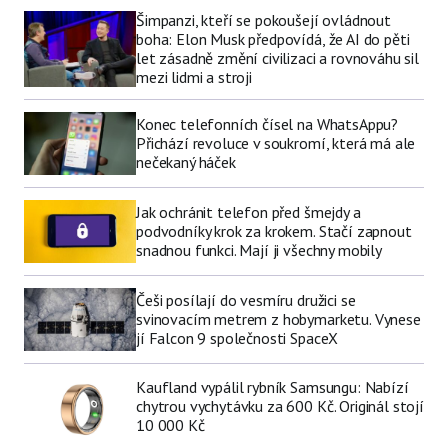
Šimpanzi, kteří se pokoušejí ovládnout
boha: Elon Musk předpovídá, že AI do pěti
let zásadně změní civilizaci a rovnováhu sil
mezi lidmi a stroji
Konec telefonních čísel na WhatsAppu?
Přichází revoluce v soukromí, která má ale
nečekaný háček
Jak ochránit telefon před šmejdy a
podvodníky krok za krokem. Stačí zapnout
snadnou funkci. Mají ji všechny mobily
Češi posílají do vesmíru družici se
svinovacím metrem z hobymarketu. Vynese
jí Falcon 9 společnosti SpaceX
Kaufland vypálil rybník Samsungu: Nabízí
chytrou vychytávku za 600 Kč. Originál stojí
10 000 Kč