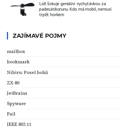
Lidl šokuje geniální vychytávkou za
padesátikorunu. Kdo má mobil, nemusí
trpět horkem
ZAJÍMAVÉ POJMY
mailbox
bookmark
Nibiru: Posel bohů
ZX-80
JetBrains
Spyware
Fail
IEEE 802.11