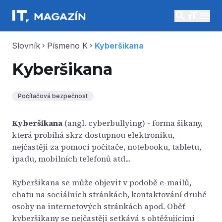
search
menu
Slovník
Písmeno K
Kyberšikana
chevron_right
chevron_right
Kyberšikana
Počítačová bezpečnost
Kyberšikana
(angl. cyberbullying) - forma šikany,
která probíhá skrz dostupnou elektroniku,
nejčastěji za pomoci počítače, notebooku, tabletu,
ipadu, mobilních telefonů atd...
Kyberšikana se může objevit v podobě e-mailů,
chatu na sociálních stránkách, kontaktování druhé
osoby na internetových stránkách apod. Oběť
kyberšikany se nejčastěji setkává s obtěžujícími