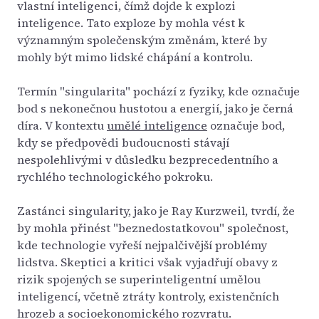
vlastní inteligenci, čímž dojde k explozi
inteligence. Tato exploze by mohla vést k
významným společenským změnám, které by
mohly být mimo lidské chápání a kontrolu.
Termín "singularita" pochází z fyziky, kde označuje
bod s nekonečnou hustotou a energií, jako je černá
díra. V kontextu
umělé inteligence
označuje bod,
kdy se předpovědi budoucnosti stávají
nespolehlivými v důsledku bezprecedentního a
rychlého technologického pokroku.
Zastánci singularity, jako je Ray Kurzweil, tvrdí, že
by mohla přinést "beznedostatkovou" společnost,
kde technologie vyřeší nejpalčivější problémy
lidstva. Skeptici a kritici však vyjadřují obavy z
rizik spojených se superinteligentní umělou
inteligencí, včetně ztráty kontroly, existenčních
hrozeb a socioekonomického rozvratu.