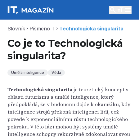
search
menu
Slovník
Písmeno T
Technologická singularita
chevron_right
chevron_right
Co je to Technologická
singularita?
Umělá inteligence
Věda
Technologická singularita
je teoretický koncept v
oblasti
futurismu
a
umělé inteligence
, který
předpokládá, že v budoucnu dojde k okamžiku, kdy
inteligence strojů překoná inteligenci lidí, což
povede k exponenciálnímu růstu technologického
pokroku. V této fázi mohou být systémy umělé
inteligence schopny rekurzivně zdokonalovat svou