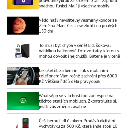
podvodníky krok za krokem. Stačí zapnout
snadnou funkci. Mají ji všechny mobily
Vědci našli neviditelný vesmírný koridor ze
Země na Mars. Cesta se zkrátí na pouhých
153 dní
To musí být chyba v ceně! Lidl šokoval
nabídkou balkonové fotovoltaiky, kterou si
mohou dovolit i nejchudší. Baterie je v ceně
Jak ušetřit za benzín: Trik s mobilním
telefonem Vám ročně zachrání přes 6000
Kč. Většina řidičů dělá pravý opak
WhatsApp se v tichosti od září vypne na
těchto starších mobilech. Zkontrolujte si,
jestli vás změna zasáhne
Češi berou Lidl útokem. Prodává digitální
vychytávku za 300 Kč, která jinde stojí 10