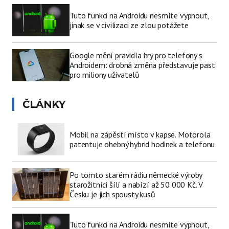
Tuto funkci na Androidu nesmíte vypnout,
jinak se v civilizaci ze zlou potážete
Google mění pravidla hry pro telefony s
Androidem: drobná změna představuje past
pro miliony uživatelů
ČLÁNKY
Mobil na zápěstí místo v kapse. Motorola
patentuje ohebný hybrid hodinek a telefonu
Po tomto starém rádiu německé výroby
starožitníci šílí a nabízí až 50 000 Kč. V
Česku je jich spousty kusů
Tuto funkci na Androidu nesmíte vypnout,