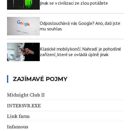
jinak se v civilizaci ze zlou potážete
Odposlouchává vás Google? Ano, dali jste
mu souhlas
Klasické mobily končí. Nahradí je pohodlné
zařízení, které se ovládá úplně jinak
ZAJÍMAVÉ POJMY
Midnight Club II
INTERSVR.EXE
Link farm
Infamous