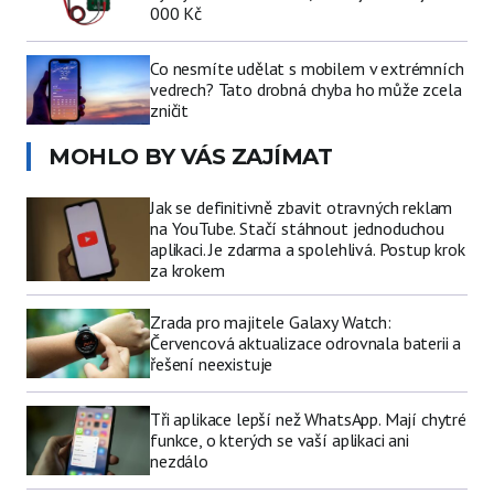
000 Kč
Co nesmíte udělat s mobilem v extrémních
vedrech? Tato drobná chyba ho může zcela
zničit
MOHLO BY VÁS ZAJÍMAT
Jak se definitivně zbavit otravných reklam
na YouTube. Stačí stáhnout jednoduchou
aplikaci. Je zdarma a spolehlivá. Postup krok
za krokem
Zrada pro majitele Galaxy Watch:
Červencová aktualizace odrovnala baterii a
řešení neexistuje
Tři aplikace lepší než WhatsApp. Mají chytré
funkce, o kterých se vaší aplikaci ani
nezdálo