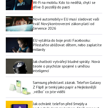
Wi-Fi na mobilu. Kdo to nedělá, chytí se
dříve či později do pasti
Nové automobily v EU musí sledovat vaši
tvář. Nový kontroverzní zákon platí od
července 2026
EU vytáhla do boje proti Facebooku:
Přestaňte ubližovat dětem, nebo zaplatíte
miliardy
Jak chatboti vytvářejí bludné spirály: Nová
teorie o psychóze spojené s umělou
inteligencí
Samsung představil zázrak. Telefon Galaxy
Z Flip8 je tenký jako papír a Nejkrásnější
„véčko“ co jste viděli
Jak ochránit telefon před šmejdy a