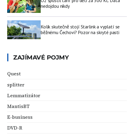
O2 spustil tarif pro děti za 300 Kč. Data
nedojdou nikdy
Kolik skutečně stojí Starlink a vyplatí se
běžnému Čechovi? Pozor na skryté pasti
ZAJÍMAVÉ POJMY
Quest
splitter
Lemmatizátor
MantisBT
E-business
DVD-R