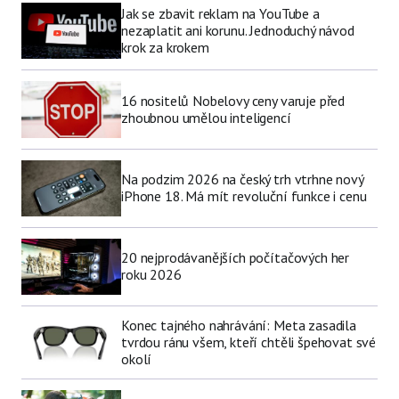
Jak se zbavit reklam na YouTube a
nezaplatit ani korunu. Jednoduchý návod
krok za krokem
16 nositelů Nobelovy ceny varuje před
zhoubnou umělou inteligencí
Na podzim 2026 na český trh vtrhne nový
iPhone 18. Má mít revoluční funkce i cenu
20 nejprodávanějších počítačových her
roku 2026
Konec tajného nahrávání: Meta zasadila
tvrdou ránu všem, kteří chtěli špehovat své
okolí