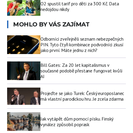
O2 spustil tarif pro děti za 300 Kč. Data
nedojdou nikdy
MOHLO BY VÁS ZAJÍMAT
Odborníci zveřejněli seznam nebezpečných
PIN. Tyto čtyři kombinace podvodníci zkusí
jako první. Máte jednu z nich?
Bill Gates: Za 20 let kapitalismus v
současné podobě přestane fungovat kvůli
AI
Projeďte se jako Turek: Český europoslanec
má vlastní parodickou hru. Je zcela zdarma
Jak vytápět dům pomocí písku. Finský
vynález způsobil poprask