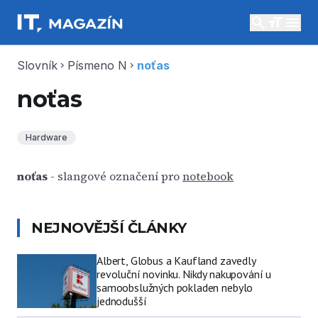
search
menu
Slovník
Písmeno N
noťas
chevron_right
chevron_right
noťas
Hardware
noťas
- slangové označení pro
notebook
NEJNOVĚJŠÍ ČLÁNKY
Albert, Globus a Kaufland zavedly
revoluční novinku. Nikdy nakupování u
samoobslužných pokladen nebylo
jednodušší