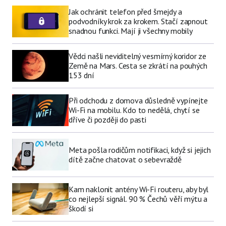
Jak ochránit telefon před šmejdy a
podvodníky krok za krokem. Stačí zapnout
snadnou funkci. Mají ji všechny mobily
Vědci našli neviditelný vesmírný koridor ze
Země na Mars. Cesta se zkrátí na pouhých
153 dní
Při odchodu z domova důsledně vypínejte
Wi-Fi na mobilu. Kdo to nedělá, chytí se
dříve či později do pasti
Meta pošla rodičům notifikaci, když si jejich
dítě začne chatovat o sebevraždě
Kam naklonit antény Wi-Fi routeru, aby byl
co nejlepší signál. 90 % Čechů věří mýtu a
škodí si