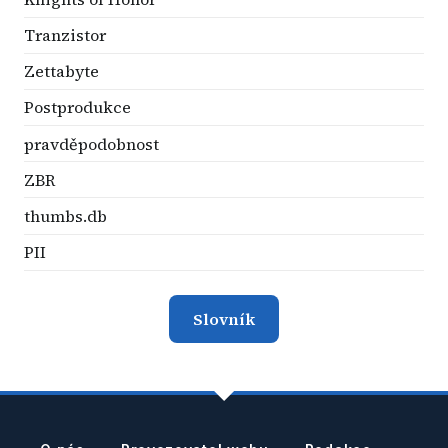
Tranzistor
Zettabyte
Postprodukce
pravděpodobnost
ZBR
thumbs.db
PII
Slovník