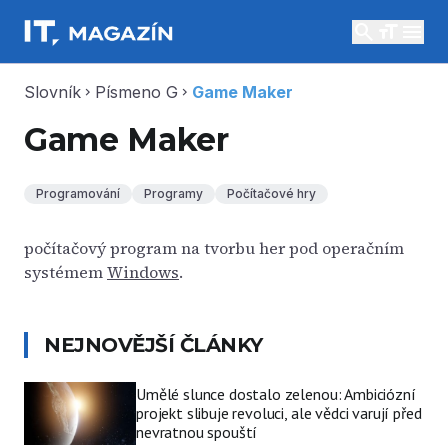
search
menu
Slovník
Písmeno G
Game Maker
chevron_right
chevron_right
Game Maker
Programování
Programy
Počítačové hry
počítačový program na tvorbu her pod operačním
systémem
Windows
.
NEJNOVĚJŠÍ ČLÁNKY
Umělé slunce dostalo zelenou: Ambiciózní
projekt slibuje revoluci, ale vědci varují před
nevratnou spouští