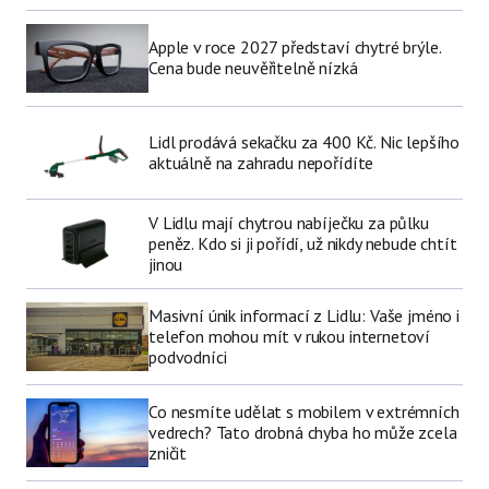
Apple v roce 2027 představí chytré brýle.
Cena bude neuvěřitelně nízká
Lidl prodává sekačku za 400 Kč. Nic lepšího
aktuálně na zahradu nepořídíte
V Lidlu mají chytrou nabíječku za půlku
peněz. Kdo si ji pořídí, už nikdy nebude chtít
jinou
Masivní únik informací z Lidlu: Vaše jméno i
telefon mohou mít v rukou internetoví
podvodníci
Co nesmíte udělat s mobilem v extrémních
vedrech? Tato drobná chyba ho může zcela
zničit