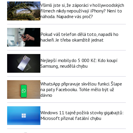
Všimli jste si, že záporáci v hollywoodských
filmech nikdy nepoužívají iPhony? Není to
náhoda. Napadne vás proč?
Pokud váš telefon dělá toto, napadli ho
hackeři. Je třeba okamžitě jednat
Nejlepší mobily do 5 000 Kč: Kdo koupí
Samsung, neudělá chybu
WhatsApp připravuje skvělou funkci. Šlape
na paty Facebooku. Tohle mělo být už
dávno
Windows 11 tajně požírá stovky gigabajtů:
Microsoft přiznal fatální chybu