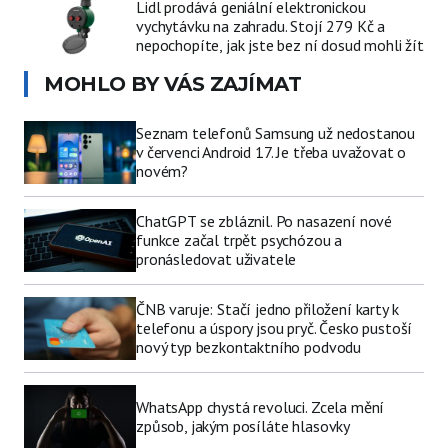
Lidl prodává geniální elektronickou
vychytávku na zahradu. Stojí 279 Kč a
nepochopíte, jak jste bez ní dosud mohli žít
MOHLO BY VÁS ZAJÍMAT
Seznam telefonů Samsung už nedostanou
v červenci Android 17. Je třeba uvažovat o
novém?
ChatGPT se zbláznil. Po nasazení nové
funkce začal trpět psychózou a
pronásledovat uživatele
ČNB varuje: Stačí jedno přiložení karty k
telefonu a úspory jsou pryč. Česko pustoší
nový typ bezkontaktního podvodu
WhatsApp chystá revoluci. Zcela mění
způsob, jakým posíláte hlasovky