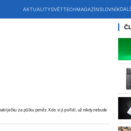
DALŠ
AKTUALITY
SVĚT
TECH
MAGAZÍN
SLOVNÍK
Č
abíječku za půlku peněz. Kdo si ji pořídí, už nikdy nebude