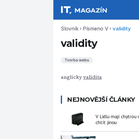
Slovník
Písmeno V
validity
chevron_right
chevron_right
validity
Tvorba webu
anglicky
validita
NEJNOVĚJŠÍ ČLÁNKY
V Lidlu mají chytrou n
chtít jinou