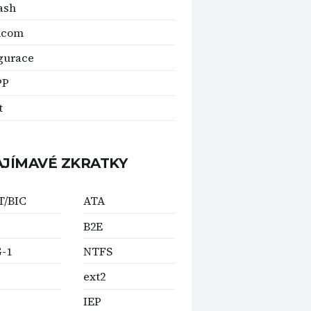
ash
dcom
gurace
PP
t
AJÍMAVÉ ZKRATKY
T/BIC
ATA
B2E
-1
NTFS
ext2
IEP