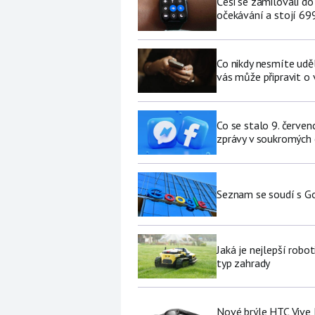
Češi se zamilovali do
očekávání a stojí 69
Co nikdy nesmíte udě
vás může připravit o
Co se stalo 9. červe
zprávy v soukromých
Seznam se soudí s Go
Jaká je nejlepší robo
typ zahrady
Nové brýle HTC Vive 