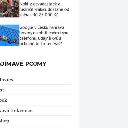
Nokii z devadesátek a
nezničil krabici, dostane od
sběratelů 25 000 Kč
Google v Česku nahrává
hovory na oblíbeném typu
telefonu. Údajně kvůli
ochraně. Je to ten Váš?
AJÍMAVÉ POJMY
Movies
st
ock
ová frekvence
shop