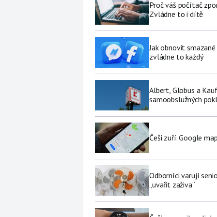
Proč váš počítač zpo
Zvládne to i dítě
Jak obnovit smazané 
zvládne to každý
Albert, Globus a Kau
samoobslužných pokl
Češi zuří. Google map
Odborníci varují sen
„uvařit zaživa“