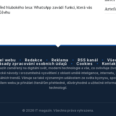
třed hlubokého lesa: WhatsApp zavádí funkci, která vás
Artef
ůšvihu
el webu
Redakce
Reklama
RSS kanál
Vše
ásady zpracování osobních údajů
Cookies
Kontak
zín zaměřený na digitální svět, moderní technologie a vše, co ovlivňuje život
ické návody i srozumitelná vysvětlení z oblasti umělé inteligence, internet
itálních trendů. Věnuje se také významným událostem ze světa byznysu, spol
Cílem webu je přinášet čtenářům přehledné, důvěryhodné a užitečné inform
technologií.
© 2026 IT magazín. Všechna práva vyhrazena.