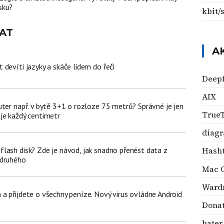
sku?
kbit/
AT
A
devíti jazyky a skáče lidem do řeči
Deep
AIX
uter např. v bytě 3+1 o rozloze 75 metrů? Správné je jen
True
je každý centimetr
diag
lash disk? Zde je návod, jak snadno přenést data z
Hash
 druhého
Mac 
Ward
a přijdete o všechny peníze. Nový virus ovládne Android
Dona
hater