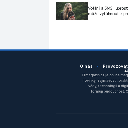
Volání a SMS i upros
může vytáhnout z pr
O nás
Provozovat
Z
ITmagazin.cz je online maga
novinky, zajímavosti, prakt
vědy, technologií a dig
formují budoucnost. 