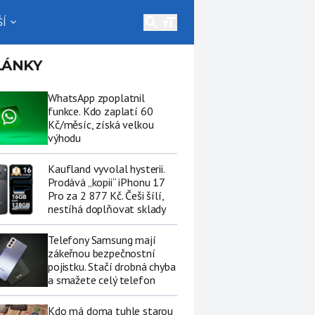
search
Í
expand_more
LÁNKY
WhatsApp zpoplatnil
funkce. Kdo zaplatí 60
Kč/měsíc, získá velkou
výhodu
Kaufland vyvolal hysterii.
Prodává „kopii“ iPhonu 17
Pro za 2 877 Kč. Češi šílí,
nestíhá doplňovat sklady
Telefony Samsung mají
zákeřnou bezpečnostní
pojistku. Stačí drobná chyba
a smažete celý telefon
Kdo má doma tuhle starou