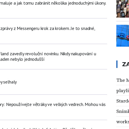
maluje a jak tomu zabránit několika jednoduchými úkony.
zprávy z Messengeru krok za krokem. Je to snadné,
fland zavedly revoluční novinku. Nikdy nakupování u
aden nebylo jednodušší
Z
The 
y selhaly
playli
Stard
iory: Nepoužívejte větráky ve velkých vedrech. Mohou vás
Snímk
work