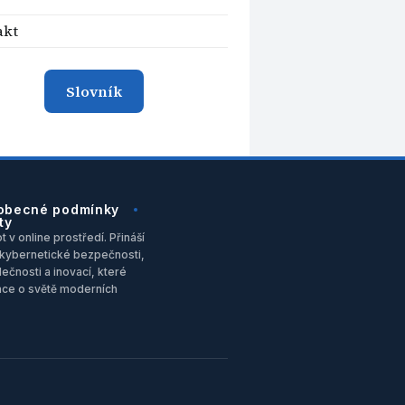
akt
Slovník
obecné podmínky
ty
 v online prostředí. Přináší
u, kybernetické bezpečnosti,
ečnosti a inovací, které
ace o světě moderních