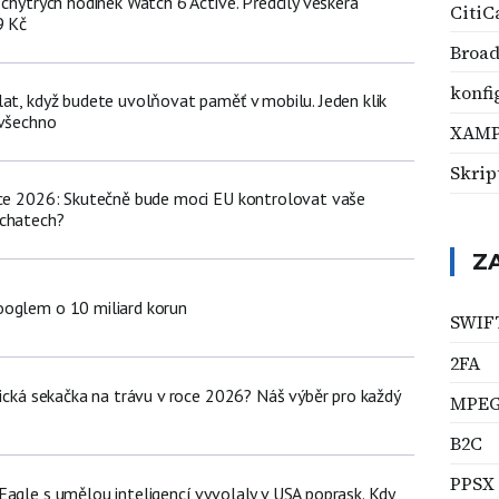
 chytrých hodinek Watch 6 Active. Předčily veškerá
CitiC
9 Kč
Broa
konfi
lat, když budete uvolňovat paměť v mobilu. Jeden klik
 všechno
XAM
Skrip
nce 2026: Skutečně bude moci EU kontrolovat vaše
 chatech?
Z
oglem o 10 miliard korun
SWIF
2FA
tická sekačka na trávu v roce 2026? Náš výběr pro každý
MPEG
B2C
PPSX
Eagle s umělou inteligencí vyvolaly v USA poprask. Kdy