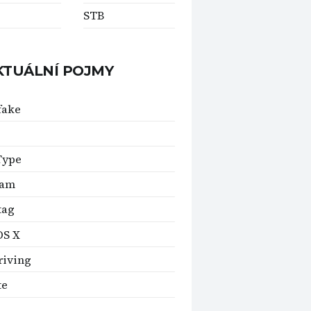
s
STB
KTUÁLNÍ POJMY
fake
Type
ram
tag
OS X
riving
te