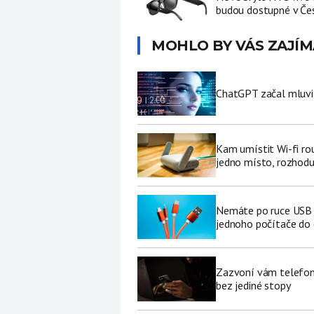
budou dostupné v Če
MOHLO BY VÁS ZAJÍM
ChatGPT začal mluvit 
Kam umístit Wi-fi ro
jedno místo, rozhodu
Nemáte po ruce USB f
jednoho počítače do
Zazvoní vám telefon 
bez jediné stopy