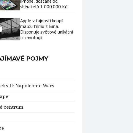
iPhone, dostane od
sběratelů 1 000 000 Kč
Apple v tajnosti koupil
malou firmu z Brna.
Disponuje světově unikátní
technologií
AJÍMAVÉ POJMY
cks II: Napoleonic Wars
cape
é centrum
OF