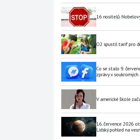
16 nositelů Nobelovy
O2 spustil tarif pro 
Co se stalo 9. červe
zprávy v soukromých
V americké škole zač
16. července 2026 ot
Lidský pohled na vesm