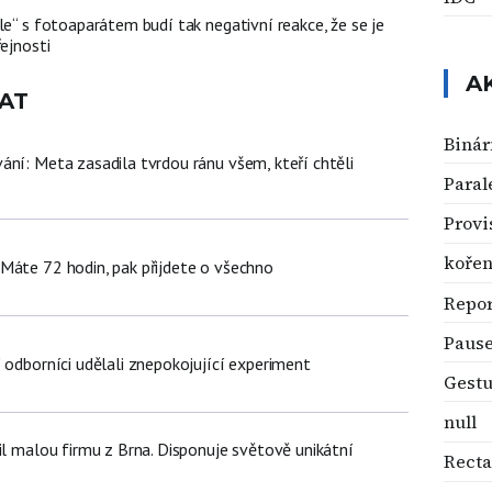
le“ s fotoaparátem budí tak negativní reakce, že se je
řejnosti
A
AT
Binár
ání: Meta zasadila tvrdou ránu všem, kteří chtěli
Paral
Provi
kořen
Máte 72 hodin, pak přijdete o všechno
Repor
Paus
 odborníci udělali znepokojující experiment
Gestu
null
il malou firmu z Brna. Disponuje světově unikátní
Recta