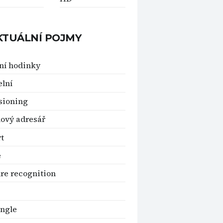
KTUÁLNÍ POJMY
ní hodinky
elní
sioning
ový adresář
t
e
re recognition
ngle