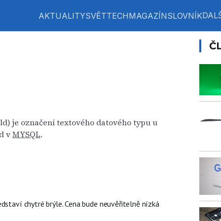
DALŠ
AKTUALITY
SVĚT
TECH
MAGAZÍN
SLOVNÍK
Č
ld) je označení textového datového typu u
d v
MYSQL
.
dstaví chytré brýle. Cena bude neuvěřitelně nízká