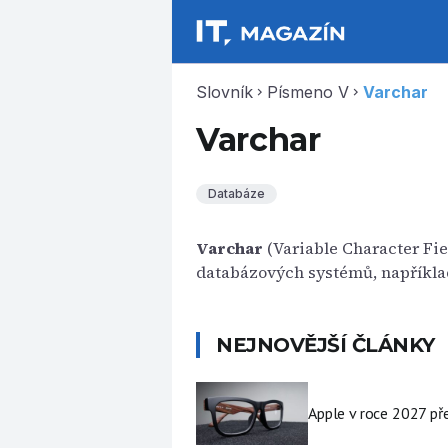
Slovník
Písmeno V
Varchar
chevron_right
chevron_right
Varchar
Databáze
Varchar
(Variable Character Fie
databázových systémů, napříkla
NEJNOVĚJŠÍ ČLÁNKY
Apple v roce 2027 pře