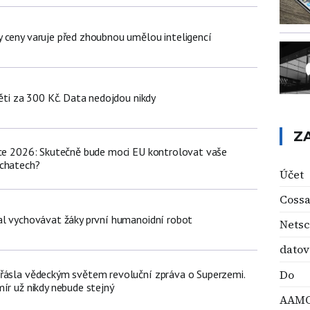
 ceny varuje před zhoubnou umělou inteligencí
děti za 300 Kč. Data nedojdou nikdy
Z
nce 2026: Skutečně bude moci EU kontrolovat vaše
 chatech?
Účet
Cossa
al vychovávat žáky první humanoidní robot
Nets
datov
Do
řásla vědeckým světem revoluční zpráva o Superzemi.
ír už nikdy nebude stejný
AAM