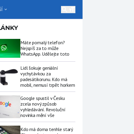
search
Í
expand_more
LÁNKY
Máte pomalý telefon?
Nejspíš za to může
WhatsApp. Udělejte toto
Lidl šokuje geniální
vychytávkou za
padesátikorunu. Kdo má
mobil, nemusí trpět horkem
Google spustil v Česku
zcela nový způsob
vyhledávání. Revoluční
novinka mění vše
Kdo má doma tenhle starý