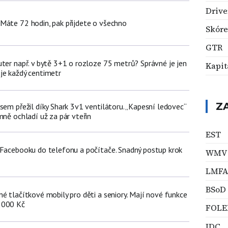
Drive
Máte 72 hodin, pak přijdete o všechno
Skóre
GTR
uter např. v bytě 3+1 o rozloze 75 metrů? Správné je jen
Kapit
je každý centimetr
Z
sem přežil díky Shark 3v1 ventilátoru. „Kapesní ledovec“
mně ochladí už za pár vteřin
EST
 Facebooku do telefonu a počítače. Snadný postup krok
WMV
LMFA
BSoD
é tlačítkové mobily pro děti a seniory. Mají nové funkce
2000 Kč
FOLE
IDC