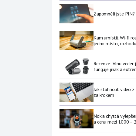
Zapomněli jste PIN? 
Kam umístit Wi-fi ro
jedno místo, rozhodu
Recenze: Vlnu veder j
funguje jinak a extré
Jak stáhnout video z
za krokem
Nokia chystá vylepšen
a cenu mezi 1000 – 