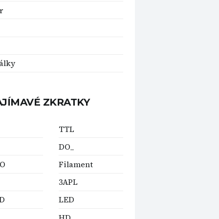
r
álky
AJÍMAVÉ ZKRATKY
TTL
DO_
O
Filament
3APL
D
LED
HD