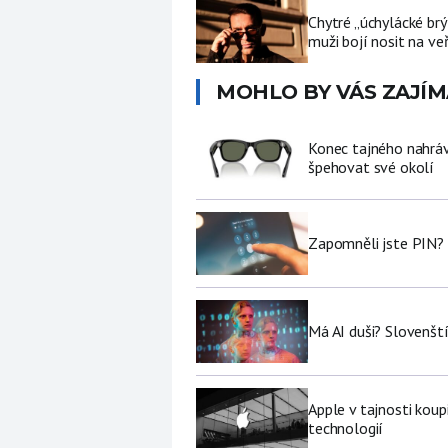
Chytré „úchylácké brý
muži bojí nosit na ve
MOHLO BY VÁS ZAJÍM
Konec tajného nahráv
špehovat své okolí
Zapomněli jste PIN? 
Má AI duši? Slovenští
Apple v tajnosti koup
technologií