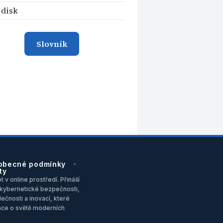
 disk
Slovník
obecné podmínky
ty
 v online prostředí. Přináší
u, kybernetické bezpečnosti,
ečnosti a inovací, které
ace o světě moderních