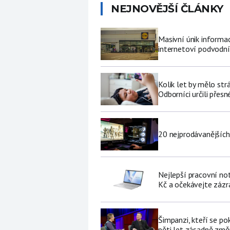
NEJNOVĚJŠÍ ČLÁNKY
Masivní únik informa
internetoví podvodní
Kolik let by mělo str
Odborníci určili přesn
20 nejprodávanějších
Nejlepší pracovní no
Kč a očekávejte zázr
Šimpanzi, kteří se p
pěti let zásadně změní