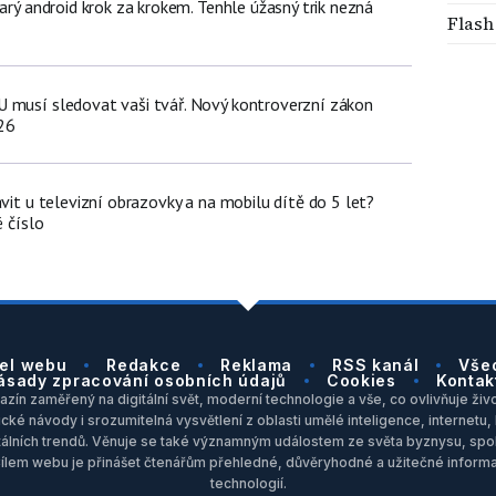
tarý android krok za krokem. Tenhle úžasný trik nezná
Flash
 musí sledovat vaši tvář. Nový kontroverzní zákon
26
ávit u televizní obrazovky a na mobilu dítě do 5 let?
é číslo
el webu
Redakce
Reklama
RSS kanál
Vše
ásady zpracování osobních údajů
Cookies
Kontak
zín zaměřený na digitální svět, moderní technologie a vše, co ovlivňuje život
ické návody i srozumitelná vysvětlení z oblasti umělé inteligence, internet
itálních trendů. Věnuje se také významným událostem ze světa byznysu, spol
Cílem webu je přinášet čtenářům přehledné, důvěryhodné a užitečné inform
technologií.