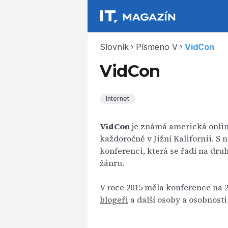
Slovník
Písmeno V
VidCon
chevron_right
chevron_right
VidCon
Internet
VidCon
je známá americká onlin
každoročně v Jižní Kalifornii. S
konferenci, která se řadí na dru
žánru.
V roce 2015 měla konference na 2
blogeři
a další osoby a osobnosti