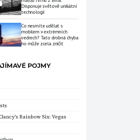
malou firmu z Brna.
Disponuje světově unikátní
technologií
Co nesmíte udělat s
mobilem v extrémních
vedrech? Tato drobná chyba
ho může zcela zničit
AJÍMAVÉ POJMY
sts
lancy's Rainbow Six: Vegas
ython