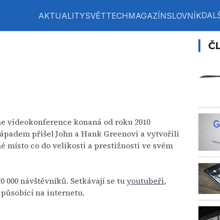
DALŠ
AKTUALITY
SVĚT
TECH
MAGAZÍN
SLOVNÍK
Č
e videokonference konaná od roku 2010
 nápadem přišel John a Hank Greenovi a vytvořili
hé místo co do velikosti a prestižnosti ve svém
0 000 návštěvníků. Setkávají se tu
youtubeři
,
 působící na internetu.