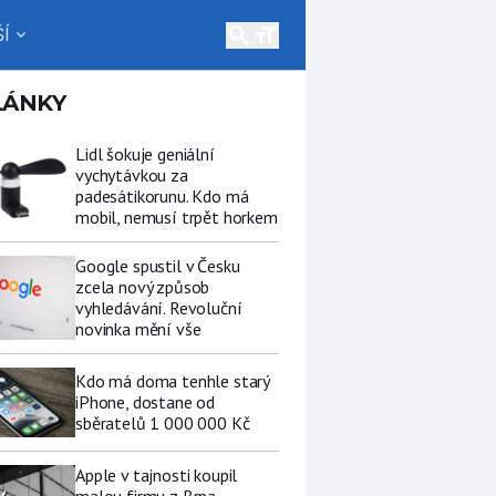
search
Í
expand_more
LÁNKY
Lidl šokuje geniální
vychytávkou za
padesátikorunu. Kdo má
mobil, nemusí trpět horkem
Google spustil v Česku
zcela nový způsob
vyhledávání. Revoluční
novinka mění vše
Kdo má doma tenhle starý
iPhone, dostane od
sběratelů 1 000 000 Kč
Apple v tajnosti koupil