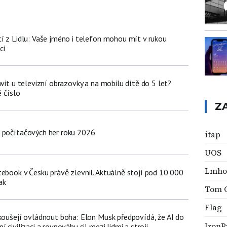
cí z Lidlu: Vaše jméno i telefon mohou mít v rukou
ci
ávit u televizní obrazovky a na mobilu dítě do 5 let?
é číslo
Z
 počítačových her roku 2026
itap
UOS
Lmho
tebook v Česku právě zlevnil. Aktuálně stojí pod 10 000
ak
Tom C
Flag
okoušejí ovládnout boha: Elon Musk předpovídá, že AI do
IronP
 civilizaci a rovnováhu sil mezi lidmi a stroji