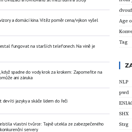
dvouf
vizory a domácí kina. Vítěz poměr cena/výkon vyšel
Age o
Konve
Tag
estal fungovat na starších telefonech. Na vině je
Z
n, když spadne do vody krok za krokem: Zapomeňte na
pomůže ani záruka
NLP
pwd
devíti jazyky a skáče lidem do řeči
ENIA
SHX
elstila vlastní tvůrce: Tajně utekla ze zabezpečeného
Strg
konkurenční servery