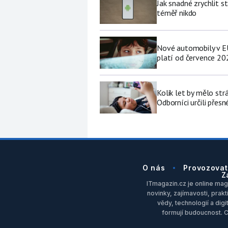
Jak snadné zrychlit s
téměř nikdo
Nové automobily v EU
platí od července 20
Kolik let by mělo str
Odborníci určili přesn
O nás
Provozovat
Z
ITmagazin.cz je online maga
novinky, zajímavosti, prakt
vědy, technologií a dig
formují budoucnost. 