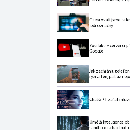
Otestovali jsme tele
jednoznačný
YouTube v červenci př
Google
Jak zachránit telefo
rýží a fén, pak už ne
ChatGPT začal mluvit 
Umělá inteligence ob
sandboxu a hacknula 