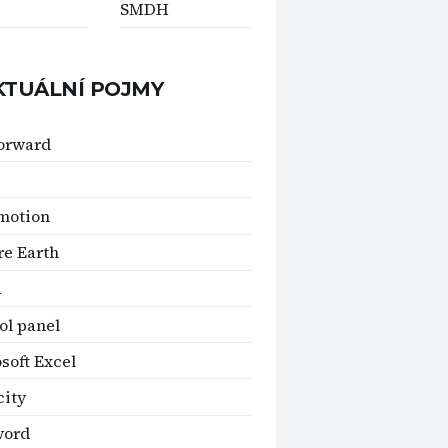
SMDH
KTUÁLNÍ POJMY
forward
motion
e Earth
a
ol panel
soft Excel
ity
word