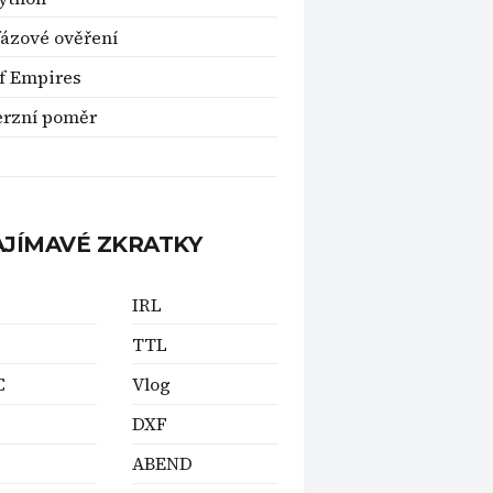
ázové ověření
f Empires
rzní poměr
AJÍMAVÉ ZKRATKY
IRL
TTL
C
Vlog
DXF
ABEND