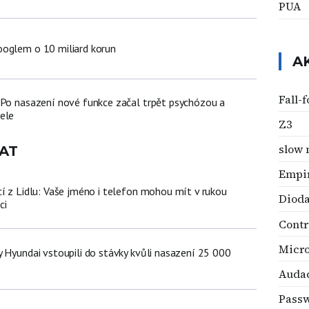
PUA
oglem o 10 miliard korun
A
Fall-
 Po nasazení nové funkce začal trpět psychózou a
ele
Z3
slow 
AT
Empir
cí z Lidlu: Vaše jméno i telefon mohou mít v rukou
Diod
ci
Contr
Micro
y Hyundai vstoupili do stávky kvůli nasazení 25 000
ů
Audac
Pass