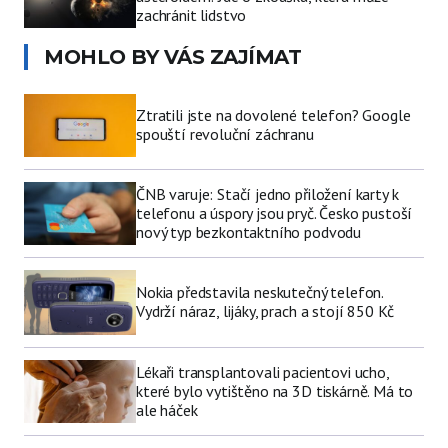
zachránit lidstvo
MOHLO BY VÁS ZAJÍMAT
Ztratili jste na dovolené telefon? Google
spouští revoluční záchranu
ČNB varuje: Stačí jedno přiložení karty k
telefonu a úspory jsou pryč. Česko pustoší
nový typ bezkontaktního podvodu
Nokia představila neskutečný telefon.
Vydrží náraz, lijáky, prach a stojí 850 Kč
Lékaři transplantovali pacientovi ucho,
které bylo vytištěno na 3D tiskárně. Má to
ale háček