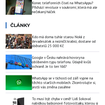
Konec telefonních čísel na WhatsAppu?
Přichází revoluce v soukromí, která má ale
nečekaný háček
ČLÁNKY
Kdo má doma tuhle starou Nokii z
devadesátek a nezničil krabici, dostane od
sběratelů 25 000 Kč
Google v Česku nahrává hovory na
oblíbeném typu telefonu. Údajně kvůli
ochraně. Je to ten Váš?
WhatsApp se v tichosti od září vypne na
těchto starších mobilech. Zkontrolujte si,
jestli vás změna zasáhne
To musí být chyba v ceně! Lidl šokoval
nabídkou balkonové fotovoltaiky, kterou si