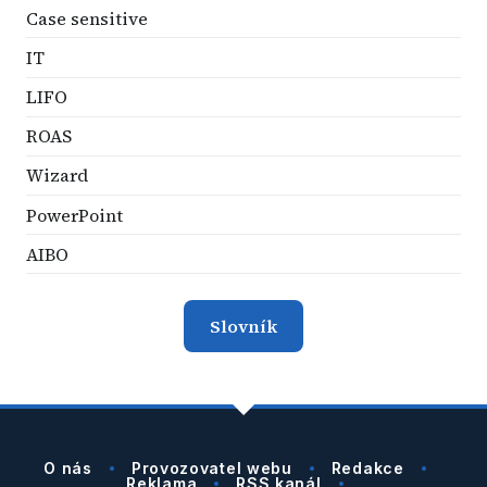
Case sensitive
IT
LIFO
ROAS
Wizard
PowerPoint
AIBO
Slovník
O nás
Provozovatel webu
Redakce
Reklama
RSS kanál