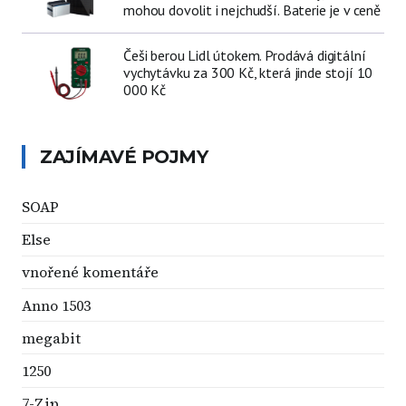
mohou dovolit i nejchudší. Baterie je v ceně
Češi berou Lidl útokem. Prodává digitální
vychytávku za 300 Kč, která jinde stojí 10
000 Kč
ZAJÍMAVÉ POJMY
SOAP
Else
vnořené komentáře
Anno 1503
megabit
1250
7-Zip