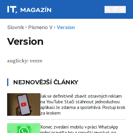
search
menu
Slovník
Písmeno V
Version
chevron_right
chevron_right
Version
anglicky: verze
NEJNOVĚJŠÍ ČLÁNKY
Jak se definitivně zbavit otravných reklam
na YouTube. Stačí stáhnout jednoduchou
aplikaci. Je zdarma a spolehlivá. Postup krok
za krokem
Konec zvedání mobilu v práci. WhatsApp
mění pravidla hry a spouští revoluci, na