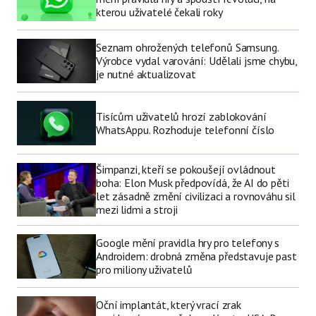
kterou uživatelé čekali roky
Seznam ohrožených telefonů Samsung.
Výrobce vydal varování: Udělali jsme chybu,
je nutné aktualizovat
Tisícům uživatelů hrozí zablokování
WhatsAppu. Rozhoduje telefonní číslo
Šimpanzi, kteří se pokoušejí ovládnout
boha: Elon Musk předpovídá, že AI do pěti
let zásadně změní civilizaci a rovnováhu sil
mezi lidmi a stroji
Google mění pravidla hry pro telefony s
Androidem: drobná změna představuje past
pro miliony uživatelů
Oční implantát, který vrací zrak