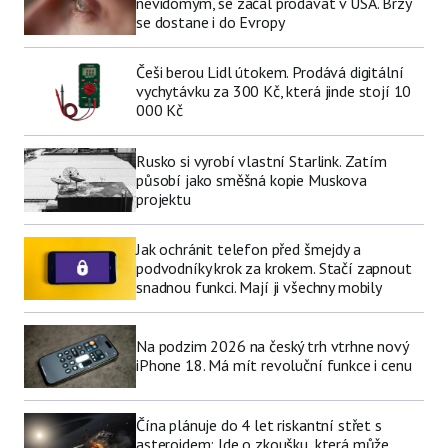
nevidomým, se začal prodávat v USA. Brzy
se dostane i do Evropy
Češi berou Lidl útokem. Prodává digitální
vychytávku za 300 Kč, která jinde stojí 10
000 Kč
Rusko si vyrobí vlastní Starlink. Zatím
působí jako směšná kopie Muskova
projektu
Jak ochránit telefon před šmejdy a
podvodníky krok za krokem. Stačí zapnout
snadnou funkci. Mají ji všechny mobily
Na podzim 2026 na český trh vtrhne nový
iPhone 18. Má mít revoluční funkce i cenu
Čína plánuje do 4 let riskantní střet s
asteroidem: Jde o zkoušku, která může