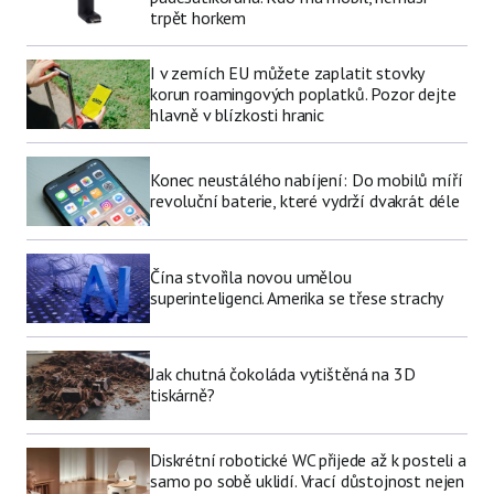
trpět horkem
I v zemích EU můžete zaplatit stovky
korun roamingových poplatků. Pozor dejte
hlavně v blízkosti hranic
Konec neustálého nabíjení: Do mobilů míří
revoluční baterie, které vydrží dvakrát déle
Čína stvořila novou umělou
superinteligenci. Amerika se třese strachy
Jak chutná čokoláda vytištěná na 3D
tiskárně?
Diskrétní robotické WC přijede až k posteli a
samo po sobě uklidí. Vrací důstojnost nejen