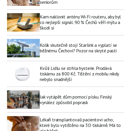
seniorům
Kam naklonit antény Wi-Fi routeru, aby byl
co nejlepší signál. 90 % Čechů věří mýtu a
škodí si
Kolik skutečně stojí Starlink a vyplatí se
běžnému Čechovi? Pozor na skryté pasti
Kvůli Lidlu se strhla hysterie. Prodává
tiskárnu za 800 Kč. Tištění z mobilu nikdy
nebylo snadnější
Jak vytápět dům pomocí písku. Finský
vynález způsobil poprask
Lékaři transplantovali pacientovi ucho,
které bylo vytištěno na 3D tiskárně. Má to
ale háček