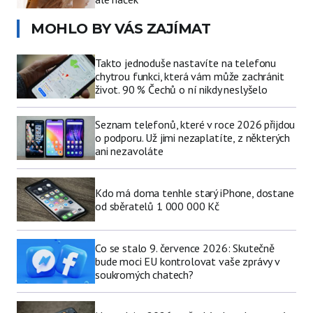
MOHLO BY VÁS ZAJÍMAT
Takto jednoduše nastavíte na telefonu
chytrou funkci, která vám může zachránit
život. 90 % Čechů o ní nikdy neslyšelo
Seznam telefonů, které v roce 2026 přijdou
o podporu. Už jimi nezaplatíte, z některých
ani nezavoláte
Kdo má doma tenhle starý iPhone, dostane
od sběratelů 1 000 000 Kč
Co se stalo 9. července 2026: Skutečně
bude moci EU kontrolovat vaše zprávy v
soukromých chatech?