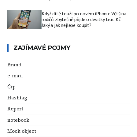
Když dítě touží po novém iPhonu: Většina
rodičů zbytečně přijde o desítky tisíc Kč.
Jaký a jak nejlépe koupit?
ZAJÍMAVÉ POJMY
Brand
e-mail
Čip
Hashtag
Report
notebook
Mock object