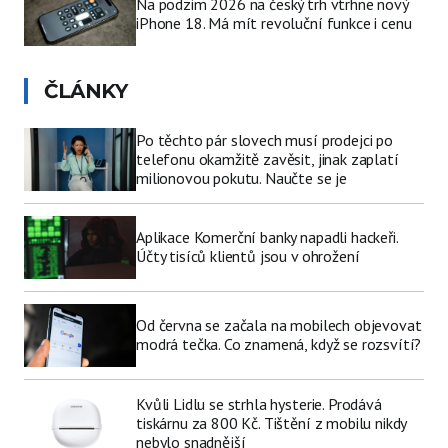
Na podzim 2026 na český trh vtrhne nový
iPhone 18. Má mít revoluční funkce i cenu
ČLÁNKY
Po těchto pár slovech musí prodejci po
telefonu okamžitě zavěsit, jinak zaplatí
milionovou pokutu. Naučte se je
Aplikace Komerční banky napadli hackeři.
Účty tisíců klientů jsou v ohrožení
Od června se začala na mobilech objevovat
modrá tečka. Co znamená, když se rozsvítí?
Kvůli Lidlu se strhla hysterie. Prodává
tiskárnu za 800 Kč. Tištění z mobilu nikdy
nebylo snadnější