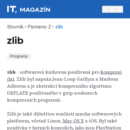
search
menu
Slovník
Písmeno Z
zlib
chevron_right
chevron_right
zlib
Programy
zlib
- softwarová knihovna používaná pro
kompresi
dat
. Zlib byl napsán Jean-Loup Gaillym a Markem
Adlerem a je abstrakcí kompresního algoritmu
DEFLATE používaného v gzip souborech
kompresních programů.
Zlib je také důležitou součástí mnoha softwarových
platforem, včetně Linux,
Mac OS X
a iOS. Byl také
používán v herních konzolích, jako jsou PlayStation