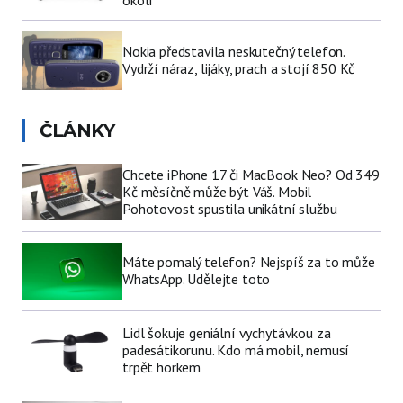
Nokia představila neskutečný telefon.
Vydrží náraz, lijáky, prach a stojí 850 Kč
ČLÁNKY
Chcete iPhone 17 či MacBook Neo? Od 349
Kč měsíčně může být Váš. Mobil
Pohotovost spustila unikátní službu
Máte pomalý telefon? Nejspíš za to může
WhatsApp. Udělejte toto
Lidl šokuje geniální vychytávkou za
padesátikorunu. Kdo má mobil, nemusí
trpět horkem