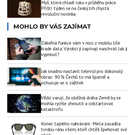
Myš, která chladí ruku v průběhu práce.
Příští týden se na český trh chystá
revoluční novinka
MOHLO BY VÁS ZAJÍMAT
Zákeřná funkce vám v noci z mobilu tiše
krade data. Výrobci ji zapínají naschvál. Jak ji
vypnout?
Jak snadno nastavit televizi pro dokonalý
obraz: 90 % Čechů to má špatně a
ochuzuje se o zážitek
Vědci varují, že oběžná dráha Země by se
mohla rychle zhroutit a odstartovat
katastrofu
Konec tajného nahrávání: Meta zasadila
tvrdou ránu všem, kteří chtěli špehovat své
okolí