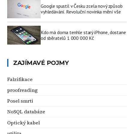
Google spustil v Česku zcela nový způsob
vyhledávání. Revoluční novinka mění vše
Kdo má doma tenhle starý iPhone, dostane
od sběratelů 1 000 000 Kč
ZAJÍMAVÉ POJMY
Falzifikace
proofreading
Posel smrti
NoSQL databáze
Optický kabel
utilita