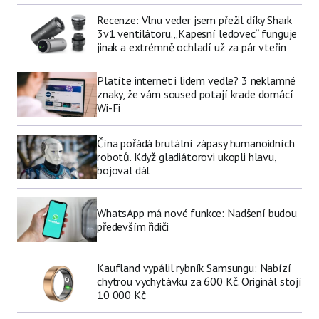
Recenze: Vlnu veder jsem přežil díky Shark
3v1 ventilátoru. „Kapesní ledovec“ funguje
jinak a extrémně ochladí už za pár vteřin
Platíte internet i lidem vedle? 3 neklamné
znaky, že vám soused potají krade domácí
Wi-Fi
Čína pořádá brutální zápasy humanoidních
robotů. Když gladiátorovi ukopli hlavu,
bojoval dál
WhatsApp má nové funkce: Nadšení budou
především řidiči
Kaufland vypálil rybník Samsungu: Nabízí
chytrou vychytávku za 600 Kč. Originál stojí
10 000 Kč