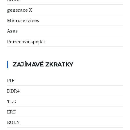
generace X
Microservices
Asus
Peirceova spojka
ZAJÍMAVÉ ZKRATKY
PIF
DDR4
TLD
ERD
EOLN